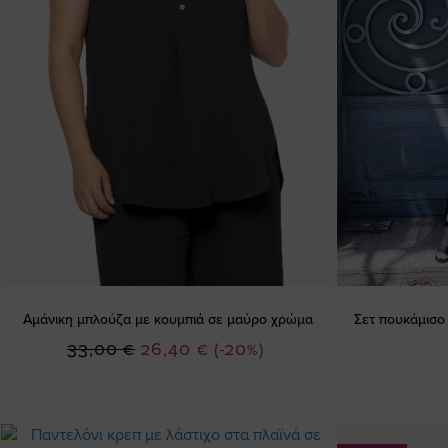
Αμάνικη μπλούζα με κουμπιά σε μαύρο χρώμα
Σετ πουκάμισο 
Ειδική
33,00 €
26,40 €
(-20%)
Τιμή