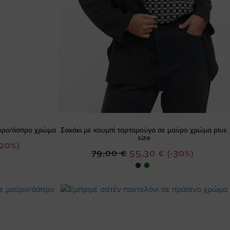
αύρο/άσπρο χρώμα
Σακάκι με κουμπί ταρταρούγα σε μαύρο χρώμα plus
size
-20%)
Ειδική
79,00 €
55,30 €
(-30%)
Τιμή