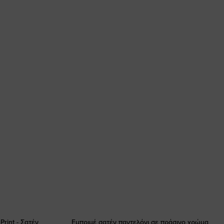
 Print - Σατέν
Εμπριμέ σατέν παντελόνι σε πράσινο χρώμα