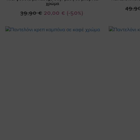
χρώμα
49,9
Ειδική
39,90 €
20,00 €
(-50%)
Τιμή