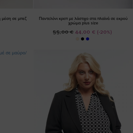
η μέση σε μπεζ
Παντελόνι κρεπ με λάστιχο στα πλαϊνά σε εκρού
χρώμα plus size
Ειδική
55,00 €
44,00 €
(-20%)
Τιμή