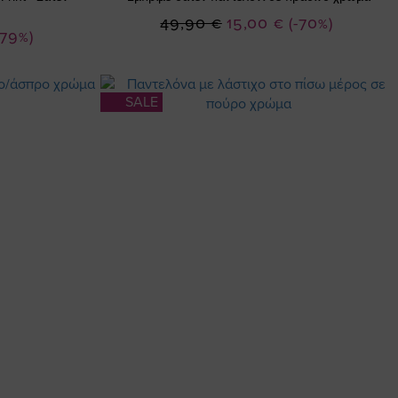
Ειδική
49,90 €
15,00 €
(-70%)
-79%)
Τιμή
SALE