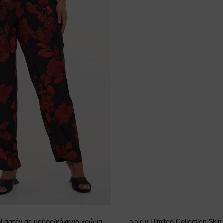
al σατέν σε μαύρο/κόκκινο χρώμα
a.n.d.y Llimited Collection Skin