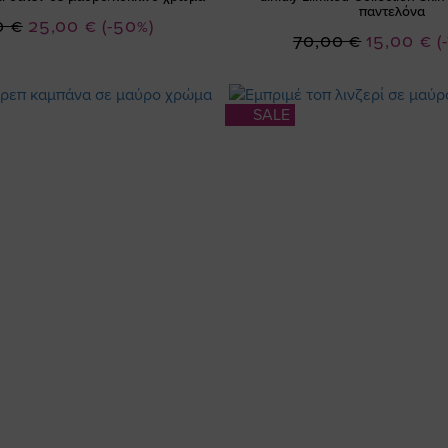
παντελόνα
Ειδική
0 €
25,00 €
(-50%)
Ειδική
70,00 €
15,00 €
(
Τιμή
Τιμή
SALE