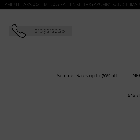
Αναζήτησ
ΑΜΕΣΗ ΠΑΡΑΔΟΣΗ ΜΕ ACS ΚΑΙ ΓΕΝΙΚΗ ΤΑΧΥΔΡΟΜΙΚΉ
KATΑΣΤΗΜΑ 
2103212226
Summer Sales up to 70% off
NΕ
ΑΡΧΙΚ