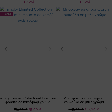
(-30%)
(-50%)
SALE
a.n.d.y Llimited Collection-Floral mini
Μπουφάν με αποσπώμενη
φούστα σε καφέ/μωβ χρώμα
κουκούλα σε μπλε χρώμα
Ειδική
Ειδική
73,00 €
15,00 €
145,00 €
116,00 €