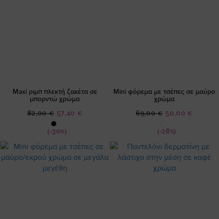
Maxi ριμπ πλεκτή ζακέτα σε
Mini φόρεμα με τσέπες σε μαύρο
μπορντώ χρώμα
χρώμα
Ειδική
Ειδική
82,00 €
57,40 €
69,00 €
50,00 €
Τιμή
Τιμή
(-30%)
(-28%)