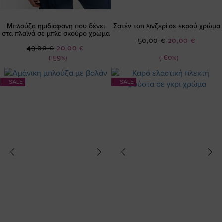
Μπλούζα ημιδιάφανη που δένει
Σατέν τοπ λινζερί σε εκρού χρώμα
στα πλαϊνά σε μπλε σκούρο χρώμα
Ειδική
50,00 €
20,00 €
Ειδική
49,00 €
20,00 €
Τιμή
Τιμή
(-59%)
(-60%)
SALE
SALE