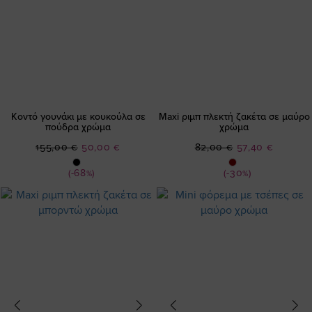
Κοντό γουνάκι με κουκούλα σε
Maxi ριμπ πλεκτή ζακέτα σε μαύρο
πούδρα χρώμα
χρώμα
Ειδική
Ειδική
155,00 €
50,00 €
82,00 €
57,40 €
Τιμή
Τιμή
(-68%)
(-30%)