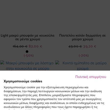
Light μακρύ μπουφάν με κουκούλα
Παντελόνι κολάν δερματίνη σε
σε μέντα χρώμα
μαύρο χρώμα
Ειδική
Ειδική
164,00 €
82,00 €
49,00 €
39,20 €
Τιμή
Τιμή
(-50%)
(-20%)
Πολιτική απορρήτου
Χρησιμοποιούμε cookies
Χρησιμοποιούμε cookie για την εξατομίκευση περιεχομένου και
διαφημίσεων, την παροχή λειτουργιών κοινωνικών μέσων και την ανάλυση
της επισκεψιμότητάς μας. Επιπλέον, μοιραζόμαστε πληροφορίες που
αφορούν τον τρόπο που χρησιμοποιείτε τον ιστότοπό μας με συνεργάτες
κοινωνικών μέσων, διαφήμισης και αναλύσεων, οι οποίοι ενδεχομένως να τις
συνδυάσουν με άλλες πληροφορίες που τους έχετε παραχωρήσει ή τις