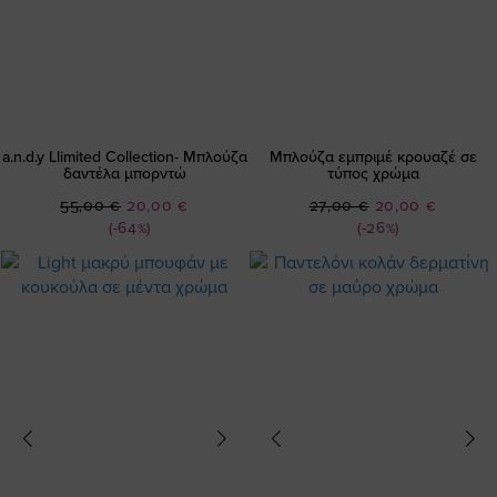
a.n.d.y Llimited Collection- Μπλούζα
Μπλούζα εμπριμέ κρουαζέ σε
δαντέλα μπορντώ
τύπος χρώμα
Ειδική
Ειδική
55,00 €
20,00 €
27,00 €
20,00 €
Τιμή
Τιμή
(-64%)
(-26%)