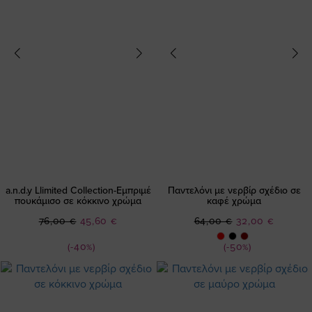
a.n.d.y Llimited Collection-Εμπριμέ
Παντελόνι με νερβίρ σχέδιο σε
πουκάμισο σε κόκκινο χρώμα
καφέ χρώμα
Ειδική
Ειδική
76,00 €
45,60 €
64,00 €
32,00 €
Τιμή
Τιμή
(-40%)
(-50%)