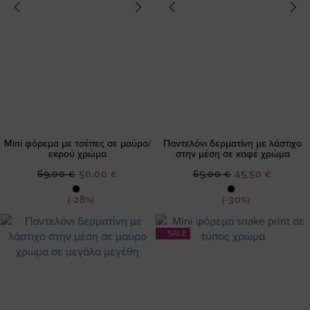
Mini φόρεμα με τσέπες σε μαύρο/
Παντελόνι δερματίνη με λάστιχο
εκρού χρώμα
στην μέση σε καφέ χρώμα
Ειδική
Ειδική
69,00 €
50,00 €
65,00 €
45,50 €
Τιμή
Τιμή
(-28%)
(-30%)
SALE