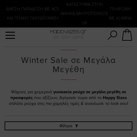
Αναζήτηση
KATΑΣΤΗΜΑ ΣΤΗΝ
ΑΜΕΣΗ ΠΑΡΑΔΟΣΗ ΜΕ ACS
ΠΛΗΡΩΜΗ
ΑΘΗΝΑ ΜΗΤΡΟΠΟΛΕΩΣ
ΚΑΙ ΓΕΝΙΚΗ ΤΑΧΥΔΡΟΜΙΚΉ
ΜΕ KLARNA
56
Winter Sale σε Μεγάλα
Μεγέθη
Ψάχνεις για χειμερινά
γυναικεία ρούχα σε μεγάλα μεγέθη σε
προσφορές
που αξίζουν; Αγόρασε τώρα από το
Happy Sizes
στιλάτα ρούχα στις πιο χαμηλές τιμές & ανανέωσε το look σου!
Φίλτρα