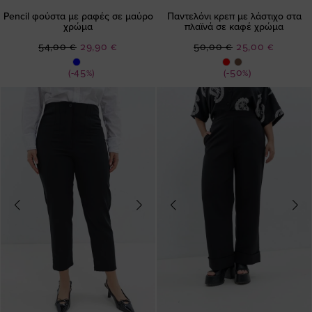
Pencil φούστα με ραφές σε μαύρο
Παντελόνι κρεπ με λάστιχο στα
χρώμα
πλαϊνά σε καφέ χρώμα
Ειδική
Ειδική
54,00 €
29,90 €
50,00 €
25,00 €
Τιμή
Τιμή
(-45%)
(-50%)