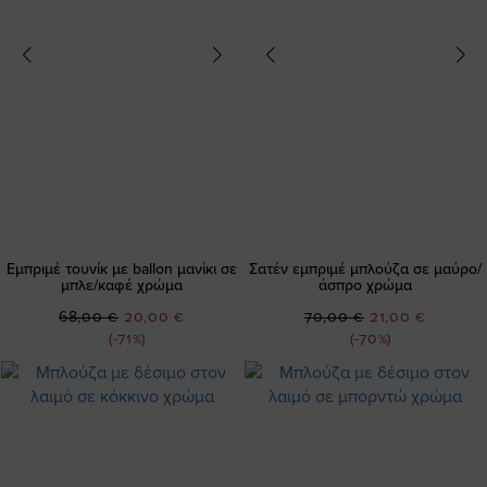
Εμπριμέ τουνίκ με ballon μανίκι σε
Σατέν εμπριμέ μπλούζα σε μαύρο/
μπλε/καφέ χρώμα
άσπρο χρώμα
Ειδική
Ειδική
68,00 €
20,00 €
70,00 €
21,00 €
Τιμή
Τιμή
(-71%)
(-70%)