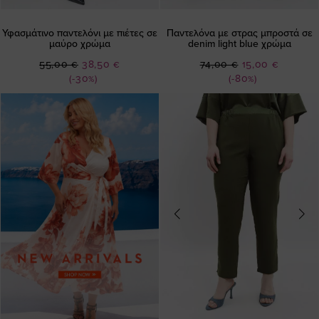
Υφασμάτινο παντελόνι με πιέτες σε
Παντελόνα με στρας μπροστά σε
μαύρο χρώμα
denim light blue χρώμα
Ειδική
Ειδική
55,00 €
38,50 €
74,00 €
15,00 €
Τιμή
Τιμή
(-30%)
(-80%)