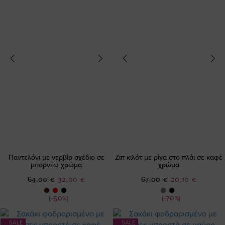
Παντελόνι με νερβίρ σχέδιο σε
Ζιπ κιλότ με ρίγα στο πλάι σε καφέ
μπορντώ χρώμα
χρώμα
Ειδική
Ειδική
64,00 €
32,00 €
67,00 €
20,10 €
Τιμή
Τιμή
(-50%)
(-70%)
SALE
SALE