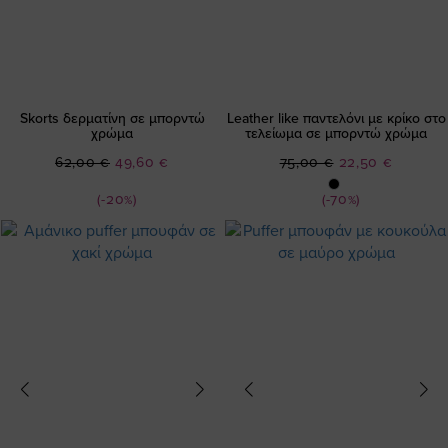
Skorts δερματίνη σε μπορντώ
Leather like παντελόνι με κρίκο στο
χρώμα
τελείωμα σε μπορντώ χρώμα
Ειδική
Ειδική
62,00 €
49,60 €
75,00 €
22,50 €
Τιμή
Τιμή
(-20%)
(-70%)