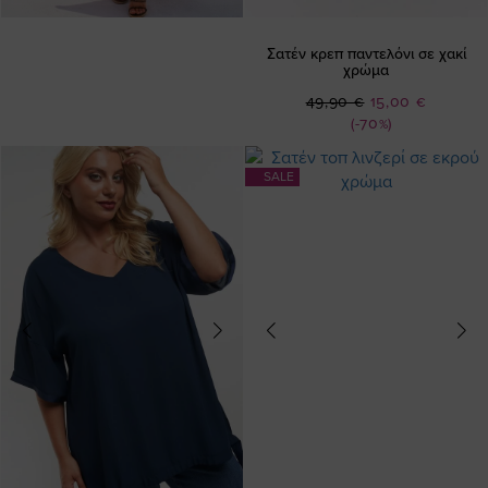
Σατέν κρεπ παντελόνι σε χακί
χρώμα
Ειδική
49,90 €
15,00 €
Τιμή
(-70%)
SALE