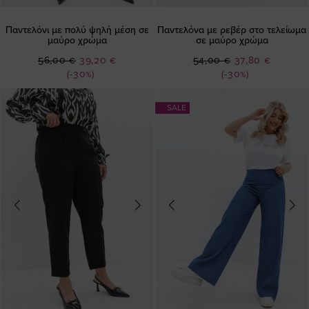
Παντελόνι με πολύ ψηλή μέση σε
Παντελόνα με ρεβέρ στο τελείωμα
μαύρο χρώμα
σε μαύρο χρώμα
Ειδική
Ειδική
56,00 €
39,20 €
54,00 €
37,80 €
Τιμή
Τιμή
(-30%)
(-30%)
SALE