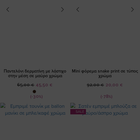
Παντελόνι δερματίνη με λάστιχο
Mini φόρεμα snake print σε τύπος
στην μέση σε μαύρο χρώμα
χρώμα
Ειδική
Ειδική
65,00 €
45,50 €
92,00 €
20,00 €
Τιμή
Τιμή
(-30%)
(-78%)
SALE