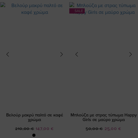
SALE
Βελούρ μακρύ παλτό σε καφέ
Μπλούζα με στρας τύπωμα Happy
χρώμα
Girls σε μαύρο χρώμα
Ειδική
Ειδική
210,00 €
147,00 €
50,00 €
25,00 €
Τιμή
Τιμή