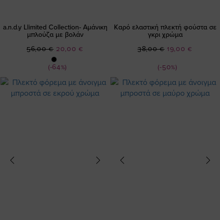
a.n.d.y Llimited Collection- Αμάνικη
Καρό ελαστική πλεκτή φούστα σε
μπλούζα με βολάν
γκρι χρώμα
Ειδική
Ειδική
56,00 €
20,00 €
38,00 €
19,00 €
Τιμή
Τιμή
(-64%)
(-50%)