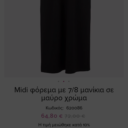
Midi φόρεμα με 7/8 μανίκια σε
Skip
to
μαύρο χρώμα
the
beginning
Κωδικός
620086
of
Ειδική
64,80 €
72,00 €
the
Τιμή
Η τιμή μειώθηκε κατά 10%
images