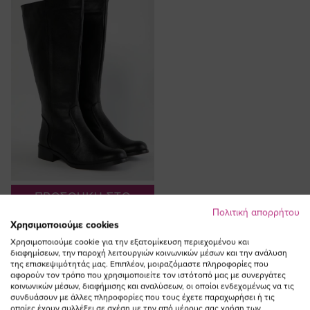
ΠΡΟΣΘΗΚΗ ΣΤΟ
ΚΑΛΑΘΙ
Πολιτική απορρήτου
Χρησιμοποιούμε cookies
Eco leather μπότα με φαρδιά
Χρησιμοποιούμε cookie για την εξατομίκευση περιεχομένου και
γάμπα και λάστιχο σε μαύρο
διαφημίσεων, την παροχή λειτουργιών κοινωνικών μέσων και την ανάλυση
χρώμα
της επισκεψιμότητάς μας. Επιπλέον, μοιραζόμαστε πληροφορίες που
αφορούν τον τρόπο που χρησιμοποιείτε τον ιστότοπό μας με συνεργάτες
118,00 €
κοινωνικών μέσων, διαφήμισης και αναλύσεων, οι οποίοι ενδεχομένως να τις
συνδυάσουν με άλλες πληροφορίες που τους έχετε παραχωρήσει ή τις
οποίες έχουν συλλέξει σε σχέση με την από μέρους σας χρήση των