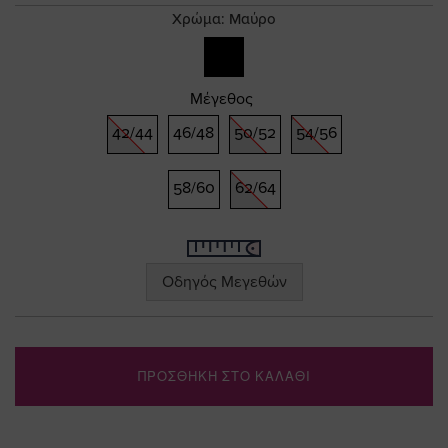
gallery
Χρώμα:
Μαύρο
Μέγεθος
42/44
46/48
50/52
54/56
58/60
62/64
Οδηγός Μεγεθών
ΠΡΟΣΘΗΚΗ ΣΤΟ ΚΑΛΑΘΙ