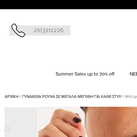
Αναζήτησ
2103212226
Summer Sales up to 70% off
NΕ
ΑΡΧΙΚΉ
ΓΥΝΑΙΚΕΊΑ ΡΟΎΧΑ ΣΕ ΜΕΓΆΛΑ ΜΕΓΈΘΗ ΓΙΑ ΚΆΘΕ ΣΤΥΛ
Mini φ
Skip
to
the
end
of