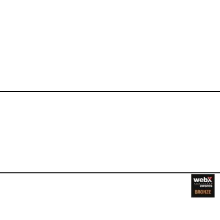
ebook.com/happysizes/
instagram.com/happysizes
ww.youtube.com/user/Hap
mhee