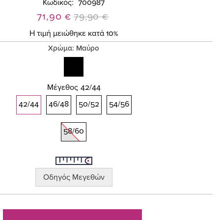
Κωδικός
700987
Ειδική
71,90 €
79,90 €
Τιμή
Η τιμή μειώθηκε κατά 10%
Χρώμα:
Μαύρο
Μέγεθος
42/44
42/44
46/48
50/52
54/56
58/60
Οδηγός Μεγεθών