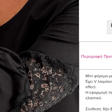
Περιγραφή Προ
Mini φόρεμα μ
Έχει V λαιμόκο
effect.
Η εφαρμογή της
ελαστικό.
Σύνθεση: 65% 