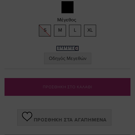
gallery
Μέγεθος
S
M
L
XL
Οδηγός Μεγεθών
ΠΡΟΣΘΗΚΗ ΣΤΟ ΚΑΛΑΘΙ
ΠΡΟΣΘΉΚΗ ΣΤΑ ΑΓΑΠΗΜΈΝΑ