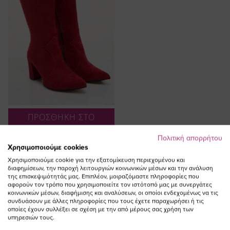
ΠΡΟΣΘΗΚΗ ΣΤΟ
ΚΑΛΑΘΙ
Πολιτική απορρήτου
Μπότα cowboy με τακούνι σε
Χρησιμοποιούμε cookies
κόκκινο χρώμα
Χρησιμοποιούμε cookie για την εξατομίκευση περιεχομένου και
Ειδική
161,00 €
128,80 €
διαφημίσεων, την παροχή λειτουργιών κοινωνικών μέσων και την ανάλυση
της επισκεψιμότητάς μας. Επιπλέον, μοιραζόμαστε πληροφορίες που
Τιμή
(-20%)
αφορούν τον τρόπο που χρησιμοποιείτε τον ιστότοπό μας με συνεργάτες
κοινωνικών μέσων, διαφήμισης και αναλύσεων, οι οποίοι ενδεχομένως να τις
συνδυάσουν με άλλες πληροφορίες που τους έχετε παραχωρήσει ή τις
οποίες έχουν συλλέξει σε σχέση με την από μέρους σας χρήση των
υπηρεσιών τους.