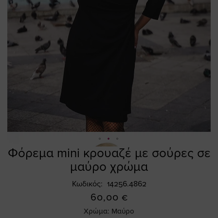
Φόρεμα mini κρουαζέ με σούρες σε
Skip
to
μαύρο χρώμα
the
beginning
Κωδικός
14256.4862
of
60,00 €
the
Χρώμα:
Μαύρο
images