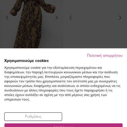
Πολιτική απορρήτου
Χρησιμοποιούμε cookies
Χρησιμοποιούμε cookie για την εξατομίκευση περιεχομένου και
διαφημίσεων, την παροχή λειτουργιών κοινωνικών μέσων και την ανάλυση
Φόρεμα εμπριμέ lurex με ζώνη σε
Φόρεμα εμπριμέ V με δέσιμο σε
της επισκεψιμότητάς μας. Επιπλέον, μοιραζόμαστε πληροφορίες που
μαύρο/χρυσό χρώμα plus size
χρώμα λαχανί plus size
αφορούν τον τρόπο που χρησιμοποιείτε τον ιστότοπό μας με συνεργάτες
Ειδική
107,00 €
50,00 €
45,00 €
κοινωνικών μέσων, διαφήμισης και αναλύσεων, οι οποίοι ενδεχομένως να τις
συνδυάσουν με άλλες πληροφορίες που τους έχετε παραχωρήσει ή τις
Τιμή
οποίες έχουν συλλέξει σε σχέση με την από μέρους σας χρήση των
(-10%)
υπηρεσιών τους.
NEW IN
Ρυθμίσεις