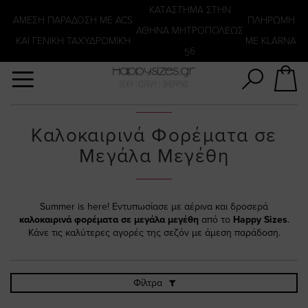
Αναζήτηση
KATΑΣΤΗΜΑ ΣΤΗΝ
ΑΜΕΣΗ ΠΑΡΑΔΟΣΗ ΜΕ ACS
ΠΛΗΡΩΜΗ
ΑΘΗΝΑ ΜΗΤΡΟΠΟΛΕΩΣ
ΚΑΙ ΓΕΝΙΚΗ ΤΑΧΥΔΡΟΜΙΚΉ
ΜΕ KLARNA
56
Καλοκαιρινά Φορέματα σε
Μεγάλα Μεγέθη
Summer is here! Εντυπωσίασε με αέρινα και δροσερά
καλοκαιρινά φορέματα σε μεγάλα μεγέθη
από το
Happy Sizes
.
Κάνε τις καλύτερες αγορές της σεζόν με άμεση παράδοση.
Φίλτρα