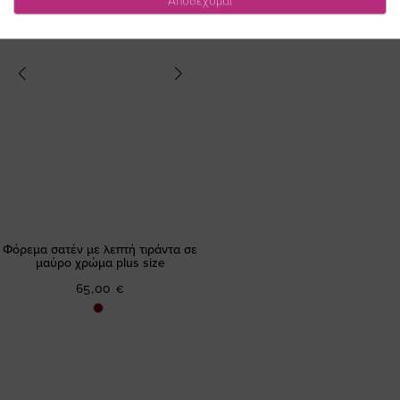
Αποδέχομαι
Φόρεμα σατέν με λεπτή τιράντα σε
μαύρο χρώμα plus size
65,00 €