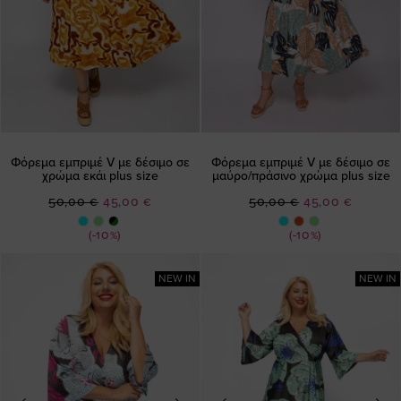
Φόρεμα εμπριμέ V με δέσιμο σε
Φόρεμα εμπριμέ V με δέσιμο σε
χρώμα εκάι plus size
μαύρο/πράσινο χρώμα plus size
Ειδική
Ειδική
50,00 €
45,00 €
50,00 €
45,00 €
Τιμή
Τιμή
(-10%)
(-10%)
NEW IN
NEW IN