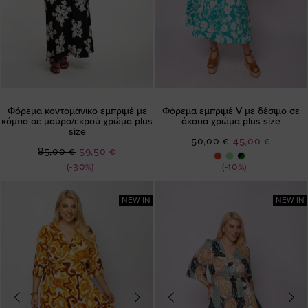
Φόρεμα κοντομάνικο εμπριμέ με
Φόρεμα εμπριμέ V με δέσιμο σε
κόμπο σε μαύρο/εκρού χρώμα plus
άκουα χρώμα plus size
size
Ειδική
50,00 €
45,00 €
Ειδική
85,00 €
59,50 €
Τιμή
Τιμή
(-30%)
(-10%)
NEW IN
NEW IN