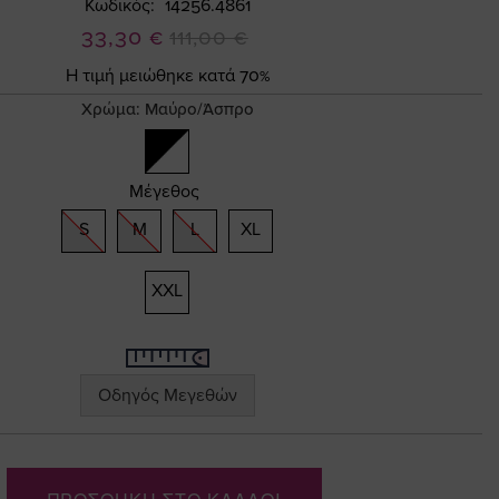
Κωδικός
14256.4861
Ειδική
33,30 €
111,00 €
Τιμή
Η τιμή μειώθηκε κατά 70%
Χρώμα:
Μαύρο/Άσπρο
Μέγεθος
S
M
L
XL
XXL
Οδηγός Μεγεθών