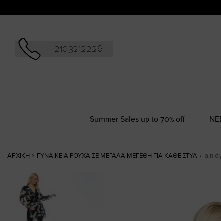
Αναζήτησ
2103212226
Summer Sales up to 70% off
NΕ
ΑΡΧΙΚΉ
ΓΥΝΑΙΚΕΊΑ ΡΟΎΧΑ ΣΕ ΜΕΓΆΛΑ ΜΕΓΈΘΗ ΓΙΑ ΚΆΘΕ ΣΤΥΛ
a.n.d
Skip
to
the
end
of