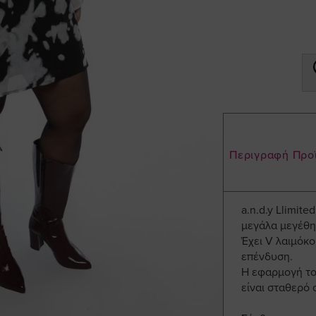
Περιγραφή Προ
a.n.d.y Llimit
μεγάλα μεγέθη
Έχει V λαιμόκο
επένδυση.
Η εφαρμογή του
είναι σταθερό 