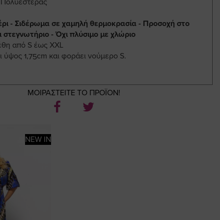
% Πολυεστέρας
έρι - Σιδέρωμα σε χαμηλή θερμοκρασία - Προσοχή στο
ι στεγνωτήριο - Όχι πλύσιμο με χλώριο
έθη από S έως XXL
ι ύψος 1,75cm και φοράει νούμερο S.
ΜΟΙΡΑΣΤΕΙΤΕ ΤΟ ΠΡΟΪΟΝ!
NEW IN