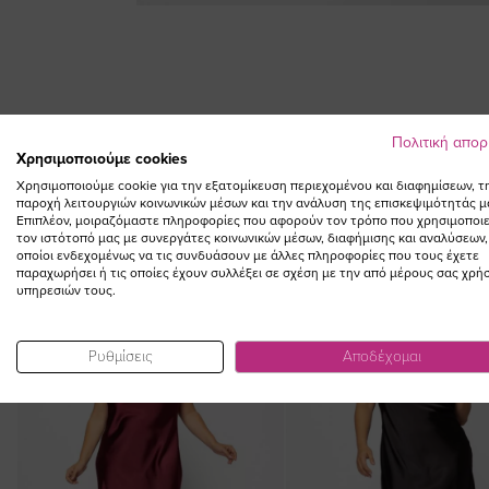
Skip
to
the
beginning
of
the
Πολιτική απο
Χρησιμοποιούμε cookies
images
gallery
Χρησιμοποιούμε cookie για την εξατομίκευση περιεχομένου και διαφημίσεων, τ
παροχή λειτουργιών κοινωνικών μέσων και την ανάλυση της επισκεψιμότητάς μ
Επιπλέον, μοιραζόμαστε πληροφορίες που αφορούν τον τρόπο που χρησιμοποιε
τον ιστότοπό μας με συνεργάτες κοινωνικών μέσων, διαφήμισης και αναλύσεων,
οποίοι ενδεχομένως να τις συνδυάσουν με άλλες πληροφορίες που τους έχετε
παραχωρήσει ή τις οποίες έχουν συλλέξει σε σχέση με την από μέρους σας χρή
υπηρεσιών τους.
NEW IN
Ρυθμίσεις
Αποδέχομαι