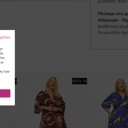
Σύνθεση: 100
Πλύσιμο στο χ
σιδέρωμα - Όχ
Διαθέσιμα μεγ
To μοντέλο έχε
ρρήτου
ην
ας.
ίτε
 οι
ση των
NEW IN
NEW IN