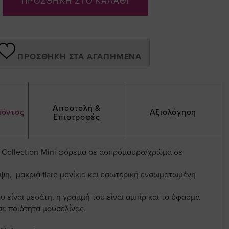
ΠΡΟΣΘΗΚΗ ΣΤΟ ΚΑΛΑΘΙ
ΠΡΟΣΘΉΚΗ ΣΤΑ ΑΓΑΠΗΜΈΝΑ
Αποστολή &
ϊόντος
Αξιολόγηση
Επιστροφές
ed Collection-Mini φόρεμα σε ασπρόμαυρο/χρώμα σε
ψη, μακριά flare μανίκια και εσωτερική ενσωματωμένη
 είναι μεσάτη, η γραμμή του είναι αμπίρ και το ύφασμα
σε ποιότητα μουσελίνας.