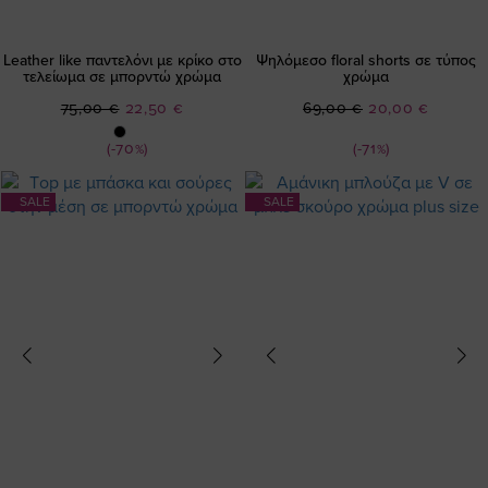
Leather like παντελόνι με κρίκο στο
Ψηλόμεσο floral shorts σε τύπος
τελείωμα σε μπορντώ χρώμα
χρώμα
Ειδική
Ειδική
75,00 €
22,50 €
69,00 €
20,00 €
Τιμή
Τιμή
(-70%)
(-71%)
SALE
SALE