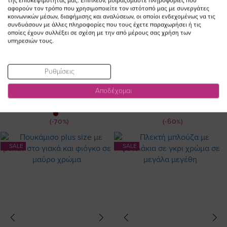
της επισκεψιμότητάς μας. Επιπλέον, μοιραζόμαστε πληροφορίες που
αφορούν τον τρόπο που χρησιμοποιείτε τον ιστότοπό μας με συνεργάτες
κοινωνικών μέσων, διαφήμισης και αναλύσεων, οι οποίοι ενδεχομένως να τις
συνδυάσουν με άλλες πληροφορίες που τους έχετε παραχωρήσει ή τις
οποίες έχουν συλλέξει σε σχέση με την από μέρους σας χρήση των
υπηρεσιών τους.
Ρυθμίσεις
Leather like παντελόνι με κρίκο στο
Σατέν τοπ λινζερί σε εκρού χρώμα
τελείωμα σε μαύρο χρώμα
Αποδέχομαι
Ειδική
50,00 €
20,00 €
Ειδική
75,00 €
22,50 €
Τιμή
Τιμή
(-70%)
(-60%)
SALE
SALE