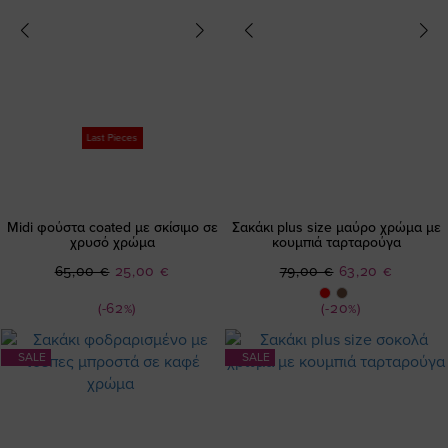
Last Pieces
Midi φούστα coated με σκίσιμο σε
Σακάκι plus size μαύρο χρώμα με
χρυσό χρώμα
κουμπιά ταρταρούγα
Ειδική
Ειδική
65,00 €
25,00 €
79,00 €
63,20 €
Τιμή
Τιμή
(-62%)
(-20%)
SALE
SALE