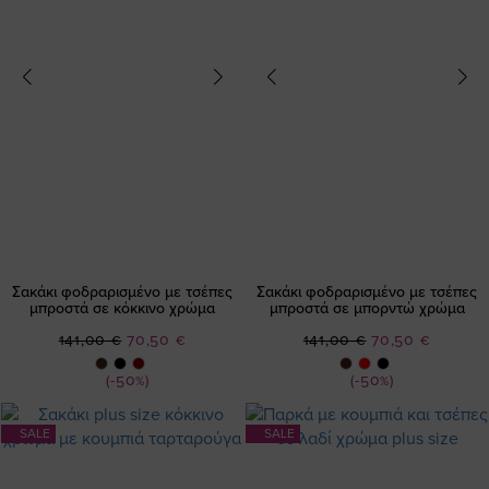
Σακάκι φοδραρισμένο με τσέπες
Σακάκι φοδραρισμένο με τσέπες
μπροστά σε κόκκινο χρώμα
μπροστά σε μπορντώ χρώμα
Ειδική
Ειδική
141,00 €
70,50 €
141,00 €
70,50 €
Τιμή
Τιμή
(-50%)
(-50%)
SALE
SALE