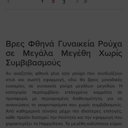
Σελίδα
Προηγούμενο
Σελίδα
You're
Σελίδα
Σελίδα
Επόμενο
1
2
3
currently
reading
page
Βρες Φθηνά Γυναικεία Ρούχα
σε Μεγάλα Μεγέθη Χωρίς
Συμβιβασμούς
Αν αναζητάς φθηνά plus size ρούχα που συνδυάζουν
στυλ και σωστή εφαρμογή, εδώ θα βρεις μοναδικές
ευκαιρίες σε γυναικεία ρούχα μεγάλων μεγεθών. Η
κατηγορία περιλαμβάνει επιλεγμένα κομμάτια σε
προσφορά, με περιορισμένη διαθεσιμότητα, για να
ανανεώσεις τη γκαρνταρόμπα σου χωρίς συμβιβασμούς.
Από καθημερινά σύνολα μέχρι πιο ιδιαίτερες επιλογές,
κάθε προϊόν διατηρεί την ποιότητα και την εφαρμογή που
χαρακτηρίζει το HappySizes. Τα μεγέθη καλύπτουν εύρος