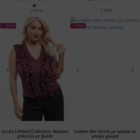
Τιμή
Τιμή
(-70%)
(-78%)
SALE
SALE
a.n.d.y Llimited Collection- Αμάνικη
Leather-like shorts με κρόσια σε
μπλούζα με βολάν
μαύρο χρώμα