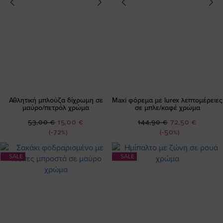
Αθλητική μπλούζα δίχρωμη σε
Maxi φόρεμα με lurex λεπτομέρειες
μαύρο/πετρόλ χρώμα
σε μπλε/καφέ χρώμα
Ειδική
Ειδική
53,00 €
15,00 €
144,90 €
72,50 €
Τιμή
Τιμή
(-72%)
(-50%)
SALE
SALE