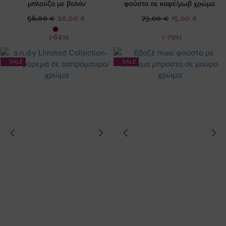
μπλούζα με βολάν
φούστα σε καφέ/μωβ χρώμα
Ειδική
Ειδική
56,00 €
20,00 €
73,00 €
15,00 €
Τιμή
Τιμή
(-64%)
(-79%)
SALE
SALE