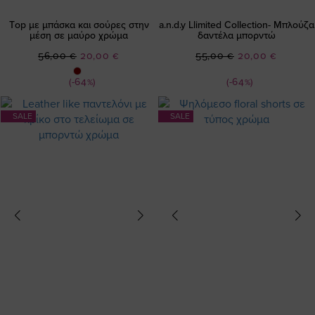
Τop με μπάσκα και σούρες στην
a.n.d.y Llimited Collection- Μπλούζα
μέση σε μαύρο χρώμα
δαντέλα μπορντώ
Ειδική
Ειδική
56,00 €
20,00 €
55,00 €
20,00 €
Τιμή
Τιμή
(-64%)
(-64%)
SALE
SALE