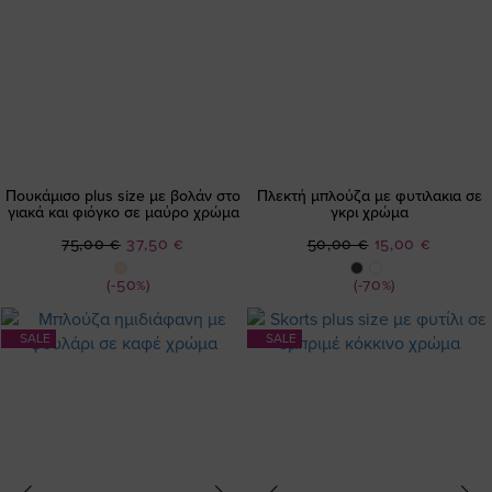
Πουκάμισο plus size με βολάν στο
Πλεκτή μπλούζα με φυτιλακια σε
γιακά και φιόγκο σε μαύρο χρώμα
γκρι χρώμα
Ειδική
Ειδική
75,00 €
37,50 €
50,00 €
15,00 €
Τιμή
Τιμή
(-50%)
(-70%)
SALE
SALE