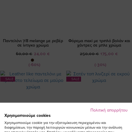
Παντελόνι 7/8 melange με ρεβέρ
Φόρεμα maxi με τριπλό βολάν και
σε ίντιγκο χρώμα
χάντρες σε μπλε χρώμα
Ειδική
Ειδική
60,00 €
24,00 €
250,00 €
175,00 €
Τιμή
Τιμή
(-60%)
(-30%)
SALE
SALE
Πολιτική απορρήτου
Χρησιμοποιούμε cookies
Χρησιμοποιούμε cookie για την εξατομίκευση περιεχομένου και
διαφημίσεων, την παροχή λειτουργιών κοινωνικών μέσων και την ανάλυση