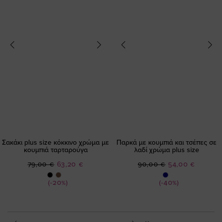
Σακάκι plus size κόκκινο χρώμα με
Παρκά με κουμπιά και τσέπες σε
κουμπιά ταρταρούγα
λαδί χρώμα plus size
Ειδική
Ειδική
79,00 €
63,20 €
90,00 €
54,00 €
Τιμή
Τιμή
(-20%)
(-40%)
Σελίδα