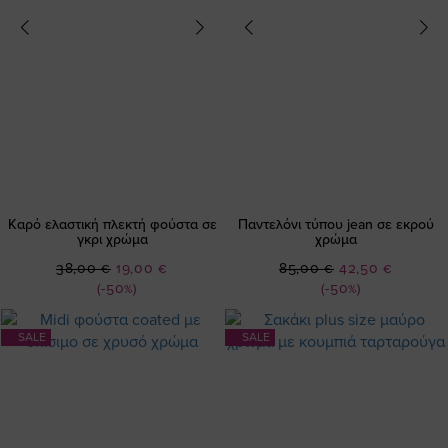
Καρό ελαστική πλεκτή φούστα σε
Παντελόνι τύπου jean σε εκρού
γκρι χρώμα
χρώμα
Ειδική
Ειδική
38,00 €
19,00 €
85,00 €
42,50 €
Τιμή
Τιμή
(-50%)
(-50%)
SALE
SALE