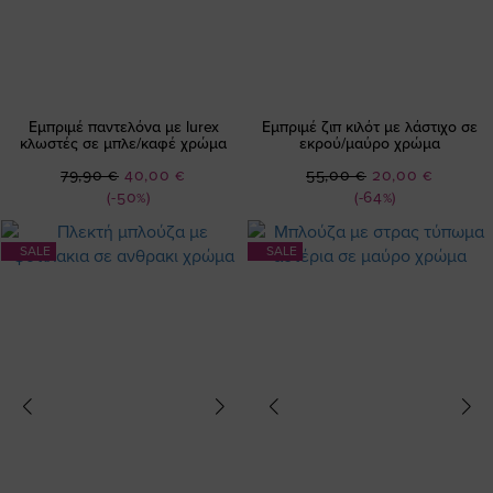
Εμπριμέ παντελόνα με lurex
Εμπριμέ ζιπ κιλότ με λάστιχο σε
κλωστές σε μπλε/καφέ χρώμα
εκρού/μαύρο χρώμα
Ειδική
Ειδική
79,90 €
40,00 €
55,00 €
20,00 €
Τιμή
Τιμή
(-50%)
(-64%)
SALE
SALE