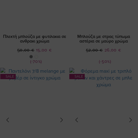
Πλεκτή μπλούζα με φυτιλακια σε
Μπλούζα με στρας τύπωμα
ανθρακι χρώμα
αστέρια σε μαύρο χρώμα
Ειδική
Ειδική
50,00 €
15,00 €
52,00 €
26,00 €
Τιμή
Τιμή
(-70%)
(-50%)
SALE
SALE