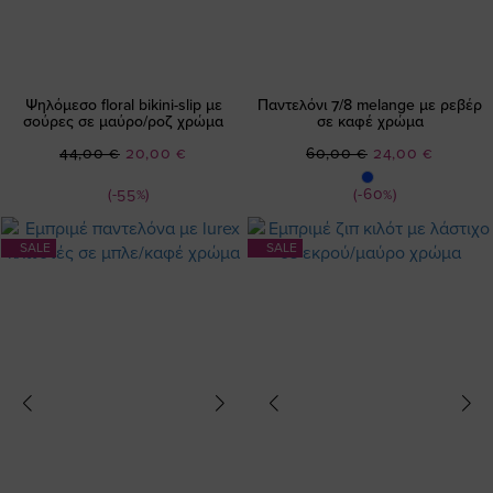
Ψηλόμεσο floral bikini-slip με
Παντελόνι 7/8 melange με ρεβέρ
σούρες σε μαύρο/ροζ χρώμα
σε καφέ χρώμα
Ειδική
Ειδική
44,00 €
20,00 €
60,00 €
24,00 €
Τιμή
Τιμή
(-55%)
(-60%)
SALE
SALE