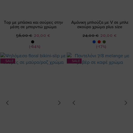
Τop με μπάσκα και σούρες στην
Αμάνικη μπλούζα με V σε μπλε
μέση σε μπορντώ χρώμα
σκούρο χρώμα plus size
Ειδική
Ειδική
56,00 €
20,00 €
24,00 €
20,00 €
Τιμή
Τιμή
(-64%)
(-17%)
SALE
SALE