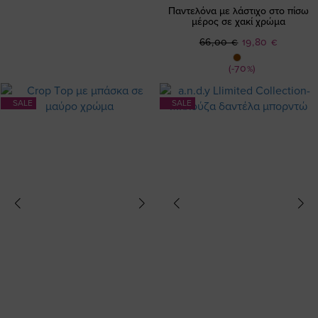
Παντελόνα με λάστιχο στο πίσω
μέρος σε χακί χρώμα
Ειδική
66,00 €
19,80 €
Τιμή
(-70%)
SALE
SALE