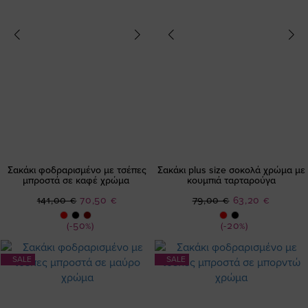
Σακάκι φοδραρισμένο με τσέπες
Σακάκι plus size σοκολά χρώμα με
μπροστά σε καφέ χρώμα
κουμπιά ταρταρούγα
Ειδική
Ειδική
141,00 €
70,50 €
79,00 €
63,20 €
Τιμή
Τιμή
(-50%)
(-20%)
SALE
SALE