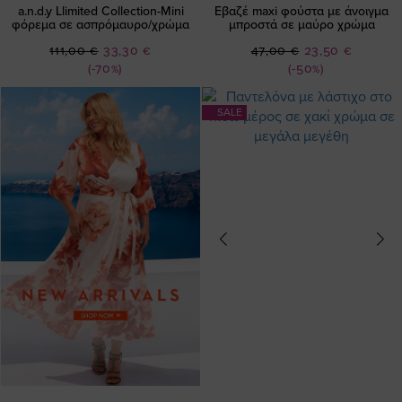
a.n.d.y Llimited Collection-Mini
Εβαζέ maxi φούστα με άνοιγμα
φόρεμα σε ασπρόμαυρο/χρώμα
μπροστά σε μαύρο χρώμα
Ειδική
Ειδική
111,00 €
33,30 €
47,00 €
23,50 €
Τιμή
Τιμή
(-70%)
(-50%)
SALE