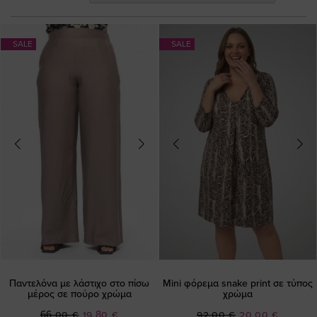
SALE
SALE
Παντελόνα με λάστιχο στο πίσω
Mini φόρεμα snake print σε τύπος
μέρος σε πούρο χρώμα
χρώμα
Ειδική
Ειδική
66,00 €
19,80 €
92,00 €
20,00 €