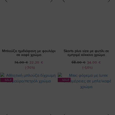
Μπλούζα ημιδιάφανη με φουλάρι
Skorts plus size με φυτίλι σε
σε καφέ χρώμα
εμπριμέ κόκκινο χρώμα
Ειδική
Ειδική
74,00 €
22,20 €
68,00 €
34,00 €
Τιμή
Τιμή
(-70%)
(-50%)
SALE
SALE