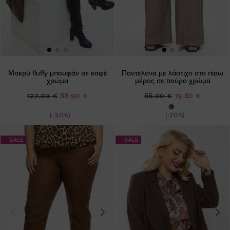
Μακρύ fluffy μπουφάν σε καφέ
Παντελόνα με λάστιχο στο πίσω
χρώμα
μέρος σε πούρο χρώμα
Ειδική
Ειδική
127,00 €
88,90 €
66,00 €
19,80 €
Τιμή
Τιμή
(-30%)
(-70%)
SALE
SALE