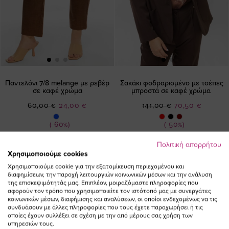
Παντελόνι 7/8 melange με ρεβέρ
Σακάκι φοδραρισμένο με τσέπες
σε καφέ χρώμα
μπροστά σε καφέ χρώμα
Ειδική
Ειδική
60,00 €
24,00 €
141,00 €
70,50 €
Τιμή
Τιμή
(-60%)
(-50%)
Πολιτική απορρήτου
SALE
SALE
Χρησιμοποιούμε cookies
Χρησιμοποιούμε cookie για την εξατομίκευση περιεχομένου και
διαφημίσεων, την παροχή λειτουργιών κοινωνικών μέσων και την ανάλυση
της επισκεψιμότητάς μας. Επιπλέον, μοιραζόμαστε πληροφορίες που
αφορούν τον τρόπο που χρησιμοποιείτε τον ιστότοπό μας με συνεργάτες
κοινωνικών μέσων, διαφήμισης και αναλύσεων, οι οποίοι ενδεχομένως να τις
συνδυάσουν με άλλες πληροφορίες που τους έχετε παραχωρήσει ή τις
οποίες έχουν συλλέξει σε σχέση με την από μέρους σας χρήση των
υπηρεσιών τους.