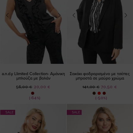
a.n.d.y Llimited Collection- Αμάνικη
Σακάκι φοδραρισμένο με τσέπες
μπλούζα με βολάν
μπροστά σε μαύρο χρώμα
Ειδική
Ειδική
56,00 €
20,00 €
141,00 €
70,50 €
Τιμή
Τιμή
(-64%)
(-50%)
SALE
SALE