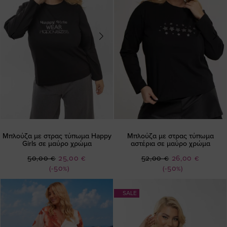
Μπλούζα με στρας τύπωμα Happy
Μπλούζα με στρας τύπωμα
Girls σε μαύρο χρώμα
αστέρια σε μαύρο χρώμα
Ειδική
Ειδική
50,00 €
25,00 €
52,00 €
26,00 €
Τιμή
Τιμή
(-50%)
(-50%)
SALE