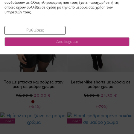
συνδυάσουν με άλλες πληροφορίες που τους έχετε παραχωρήσει ή τις
οποίες έχουν συλλέξει σε σχέση με την από μέρους σας χρήση των
υπηρεσιών τους.
Ρυθμίσεις
Αποδέχομαι
Τop με μπάσκα και σούρες στην
Leather-like shorts με κρόσια σε
μέση σε μαύρο χρώμα
μαύρο χρώμα
Ειδική
Ειδική
56,00 €
20,00 €
81,00 €
24,30 €
Τιμή
Τιμή
(-64%)
(-70%)
SALE
SALE