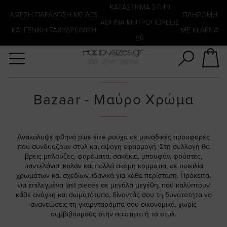
Αναζήτηση
KATΑΣΤΗΜΑ ΣΤΗΝ
ΑΜΕΣΗ ΠΑΡΑΔΟΣΗ ΜΕ ACS
ΠΛΗΡΩΜΗ
ΑΘΗΝΑ ΜΗΤΡΟΠΟΛΕΩΣ
ΚΑΙ ΓΕΝΙΚΗ ΤΑΧΥΔΡΟΜΙΚΉ
ΜΕ KLARNA
56
Bazaar - Μαύρο Χρώμα
Ανακάλυψε φθηνά plus size ρούχα σε μοναδικές προσφορές
που συνδυάζουν στυλ και άψογη εφαρμογή. Στη συλλογή θα
βρεις μπλούζες, φορέματα, σακάκια, μπουφάν, φούστες,
παντελόνια, κολάν και πολλά ακόμη κομμάτια, σε ποικιλία
χρωμάτων και σχεδίων, ιδανικά για κάθε περίσταση. Πρόκειται
για επιλεγμένα last pieces σε μεγάλα μεγέθη, που καλύπτουν
κάθε ανάγκη και σωματότυπο, δίνοντάς σου τη δυνατότητα να
ανανεώσεις τη γκαρνταρόμπα σου οικονομικά, χωρίς
συμβιβασμούς στην ποιότητα ή το στυλ.