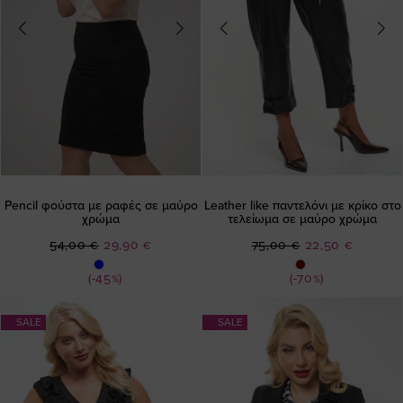
Pencil φούστα με ραφές σε μαύρο
Leather like παντελόνι με κρίκο στο
χρώμα
τελείωμα σε μαύρο χρώμα
Ειδική
Ειδική
54,00 €
29,90 €
75,00 €
22,50 €
Τιμή
Τιμή
(-45%)
(-70%)
SALE
SALE