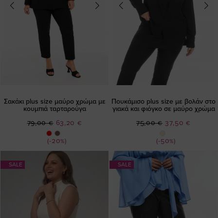
Σακάκι plus size μαύρο χρώμα με
Πουκάμισο plus size με βολάν στο
κουμπιά ταρταρούγα
γιακά και φιόγκο σε μαύρο χρώμα
Ειδική
Ειδική
79,00 €
63,20 €
75,00 €
37,50 €
Τιμή
Τιμή
(-20%)
(-50%)
SALE
SALE