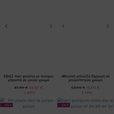
Εβαζέ maxi φούστα με άνοιγμα
Αθλητική μπλούζα δίχρωμη σε
μπροστά σε μαύρο χρώμα
μαύρο/πετρόλ χρώμα
Ειδική
Ειδική
47,00 €
23,50 €
53,00 €
15,00 €
Τιμή
Τιμή
(-50%)
(-72%)
SALE
SALE