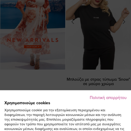
Μπλούζα με στρας τύπωμα 'Snow"
σε μαύρο χρώμα
Ειδική
29,00 €
14,50 €
Πολιτική απορρήτου
Τιμή
(-50%)
Χρησιμοποιούμε cookies
Χρησιμοποιούμε cookie για την εξατομίκευση περιεχομένου και
SALE
SALE
διαφημίσεων, την παροχή λειτουργιών κοινωνικών μέσων και την ανάλυση
της επισκεψιμότητάς μας. Επιπλέον, μοιραζόμαστε πληροφορίες που
αφορούν τον τρόπο που χρησιμοποιείτε τον ιστότοπό μας με συνεργάτες
κοινωνικών μέσων, διαφήμισης και αναλύσεων, οι οποίοι ενδεχομένως να τις