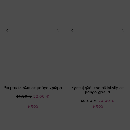
Ριπ μπικίνι σλιπ σε μαύρο χρώμα
Κρεπ ψηλόμεσο bikini-slip σε
μαύρο χρώμα
Ειδική
44,00 €
22,00 €
Ειδική
40,00 €
20,00 €
Τιμή
Τιμή
(-50%)
(-50%)