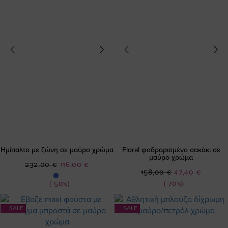
Ημίπαλτο με ζώνη σε μαύρο χρώμα
Floral φοδραρισμένο σακάκι σε
μαύρο χρώμα
Ειδική
232,00 €
116,00 €
Ειδική
158,00 €
47,40 €
Τιμή
Τιμή
(-50%)
(-70%)
SALE
SALE