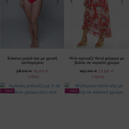
Κόκκινο μαγιό top με χρυσή
Hi-lo κρουαζέ floral φόρεμα με
λεπτομέρεια
βολάν σε κοραλλί χρώμα
Ειδική
Ειδική
38,00 €
15,00 €
145,00 €
72,50 €
Τιμή
Τιμή
(-61%)
(-50%)
SALE
SALE