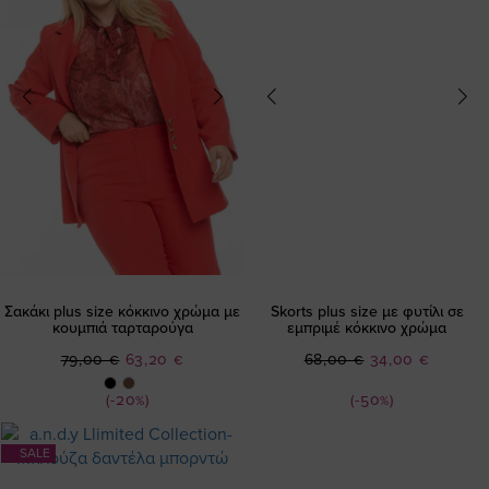
Σακάκι plus size κόκκινο χρώμα με
Skorts plus size με φυτίλι σε
κουμπιά ταρταρούγα
εμπριμέ κόκκινο χρώμα
Ειδική
Ειδική
79,00 €
63,20 €
68,00 €
34,00 €
Τιμή
Τιμή
(-20%)
(-50%)
SALE