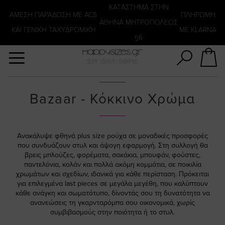
Αναζήτηση
KATΑΣΤΗΜΑ ΣΤΗΝ
ΑΜΕΣΗ ΠΑΡΑΔΟΣΗ ΜΕ ACS
ΠΛΗΡΩΜΗ
ΑΘΗΝΑ ΜΗΤΡΟΠΟΛΕΩΣ
ΚΑΙ ΓΕΝΙΚΗ ΤΑΧΥΔΡΟΜΙΚΉ
ΜΕ KLARNA
56
Bazaar - Κόκκινο Χρώμα
Ανακάλυψε φθηνά plus size ρούχα σε μοναδικές προσφορές
που συνδυάζουν στυλ και άψογη εφαρμογή. Στη συλλογή θα
βρεις μπλούζες, φορέματα, σακάκια, μπουφάν, φούστες,
παντελόνια, κολάν και πολλά ακόμη κομμάτια, σε ποικιλία
χρωμάτων και σχεδίων, ιδανικά για κάθε περίσταση. Πρόκειται
για επιλεγμένα last pieces σε μεγάλα μεγέθη, που καλύπτουν
κάθε ανάγκη και σωματότυπο, δίνοντάς σου τη δυνατότητα να
ανανεώσεις τη γκαρνταρόμπα σου οικονομικά, χωρίς
συμβιβασμούς στην ποιότητα ή το στυλ.