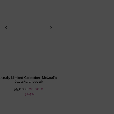
a.n.d.y Llimited Collection- Μπλούζα
δαντέλα μπορντώ
Ειδική
55,00 €
20,00 €
Τιμή
(-64%)