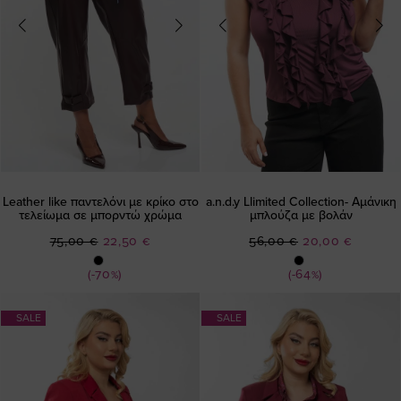
Leather like παντελόνι με κρίκο στο
a.n.d.y Llimited Collection- Αμάνικη
τελείωμα σε μπορντώ χρώμα
μπλούζα με βολάν
Ειδική
Ειδική
75,00 €
22,50 €
56,00 €
20,00 €
Τιμή
Τιμή
(-70%)
(-64%)
SALE
SALE