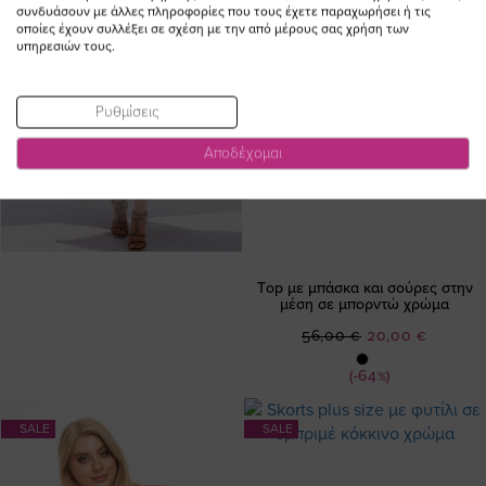
συνδυάσουν με άλλες πληροφορίες που τους έχετε παραχωρήσει ή τις
οποίες έχουν συλλέξει σε σχέση με την από μέρους σας χρήση των
υπηρεσιών τους.
Ρυθμίσεις
Αποδέχομαι
Τop με μπάσκα και σούρες στην
μέση σε μπορντώ χρώμα
Ειδική
56,00 €
20,00 €
Τιμή
(-64%)
SALE
SALE