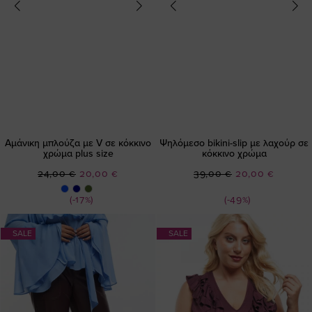
Αμάνικη μπλούζα με V σε κόκκινο
Ψηλόμεσο bikini-slip με λαχούρ σε
χρώμα plus size
κόκκινο χρώμα
Ειδική
Ειδική
24,00 €
20,00 €
39,00 €
20,00 €
Τιμή
Τιμή
(-17%)
(-49%)
SALE
SALE