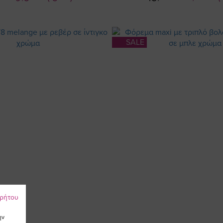
Τιμή
Τιμή
SALE
ρρήτου
ην