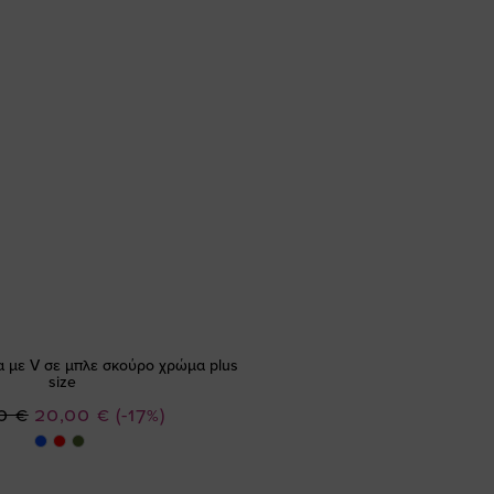
α με V σε μπλε σκούρο χρώμα plus
size
Ειδική
0 €
20,00 €
(-17%)
Τιμή