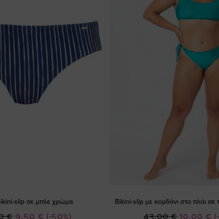
bikini-slip σε μπλε χρώμα
Bikini-slip με κορδόνι στο πλάι σ
Ειδική
Ειδική
0 €
9,50 €
(-50%)
43,00 €
10,00 €
(