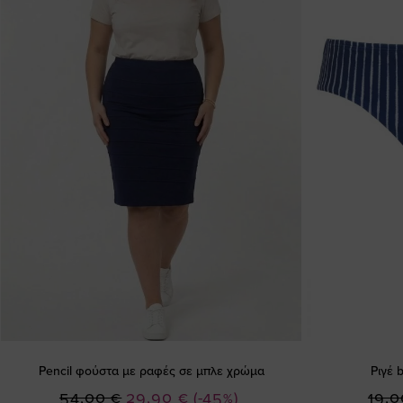
Pencil φούστα με ραφές σε μπλε χρώμα
Ριγέ 
Ειδική
54,00 €
29,90 €
(-45%)
19,0