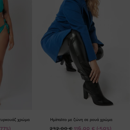
ε τυρκουάζ χρώμα
Ημίπαλτο με ζώνη σε ρουά χρώμα
Ειδική
-77%)
232,00 €
116,00 €
(-50%)