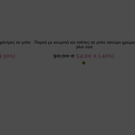
 χάντρες σε μπλε
Παρκά με κουμπιά και τσέπες σε μπλε σκούρο χρώμα
plus size
Ειδική
(-30%)
90,00 €
54,00 €
(-40%)
Τιμή