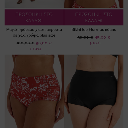
ΠΡΟΣΘΗΚΗ ΣΤΟ
ΠΡΟΣΘΗΚΗ ΣΤΟ
ΚΑΛΑΘΙ
ΚΑΛΑΘΙ
Μαγιό - φόρεμα χιαστί μπροστά
Bikini top Floral με κόμπο
σε χακί χρώμα plus size
Ειδική
50,00 €
45,00 €
Ειδική
Τιμή
100,00 €
90,00 €
(-10%)
Τιμή
(-10%)