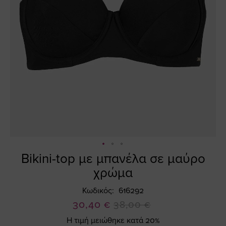
Bikini-top με μπανέλα σε μαύρο
Skip
to
χρώμα
the
beginning
Κωδικός
616292
of
Ειδική
30,40 €
38,00 €
the
Τιμή
Η τιμή μειώθηκε κατά 20%
images