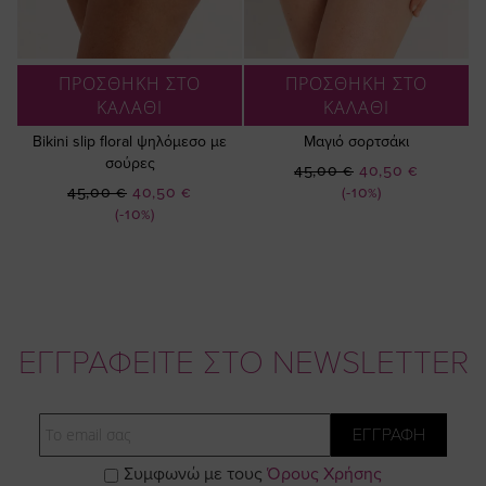
ΠΡΟΣΘΗΚΗ ΣΤΟ
ΠΡΟΣΘΗΚΗ ΣΤΟ
ΚΑΛΑΘΙ
ΚΑΛΑΘΙ
Bikini slip floral ψηλόμεσο με
Μαγιό σορτσάκι
σούρες
Ειδική
45,00 €
40,50 €
Ειδική
Τιμή
45,00 €
40,50 €
(-10%)
Τιμή
(-10%)
ΕΓΓΡΑΦΕΙΤΕ ΣΤΟ NEWSLETTER
Email
ΕΓΓΡΑΦΗ
Συμφωνώ με τους
Όρους Χρήσης