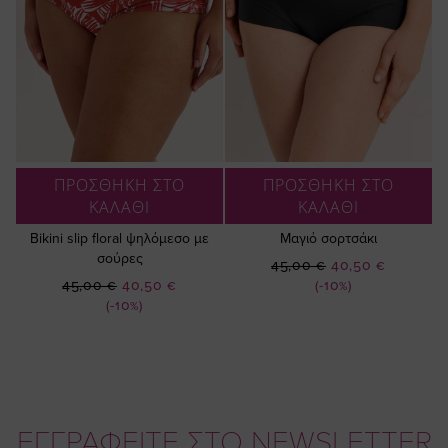
ΠΡΟΣΘΗΚΗ ΣΤΟ
ΠΡΟΣΘΗΚΗ ΣΤΟ
ΚΑΛΑΘΙ
ΚΑΛΑΘΙ
Bikini slip floral ψηλόμεσο με
Μαγιό σορτσάκι
σούρες
Ειδική
45,00 €
40,50 €
Ειδική
Τιμή
45,00 €
40,50 €
(-10%)
Τιμή
(-10%)
ΕΓΓΡΑΦΕΙΤΕ ΣΤΟ NEWSLETTER