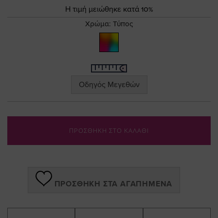
the
Τιμή
Η τιμή μειώθηκε κατά 10%
images
gallery
Χρώμα:
Τύπος
Οδηγός Μεγεθών
ΠΡΟΣΘΗΚΗ ΣΤΟ ΚΑΛΑΘΙ
ΠΡΟΣΘΉΚΗ ΣΤΑ ΑΓΑΠΗΜΈΝΑ