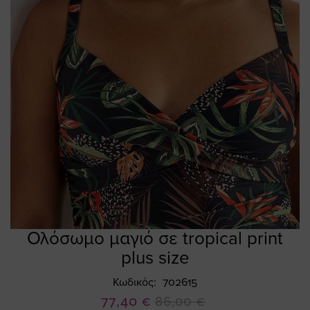
Ολόσωμο μαγιό σε tropical print
Skip
to
plus size
the
beginning
Κωδικός
702615
of
Ειδική
77,40 €
86,00 €