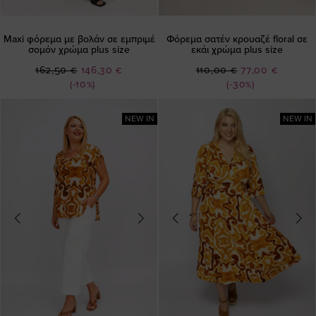
Maxi φόρεμα με βολάν σε εμπριμέ
Φόρεμα σατέν κρουαζέ floral σε
σομόν χρώμα plus size
εκάι χρώμα plus size
Ειδική
Ειδική
162,50 €
146,30 €
110,00 €
77,00 €
Τιμή
Τιμή
(-10%)
(-30%)
NEW IN
NEW IN