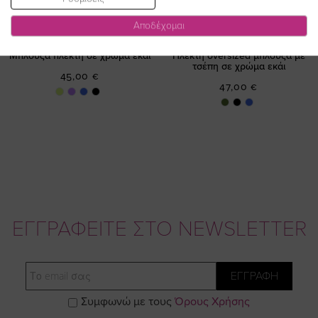
Αποδέχομαι
Μπλούζα πλεκτή σε χρώμα εκάι
Πλεκτή oversized μπλούζα με
τσέπη σε χρώμα εκάι
45,00 €
47,00 €
ΕΓΓΡΑΦΕΙΤΕ ΣΤΟ NEWSLETTER
Email
ΕΓΓΡΑΦΗ
Συμφωνώ με τους
Όρους Χρήσης