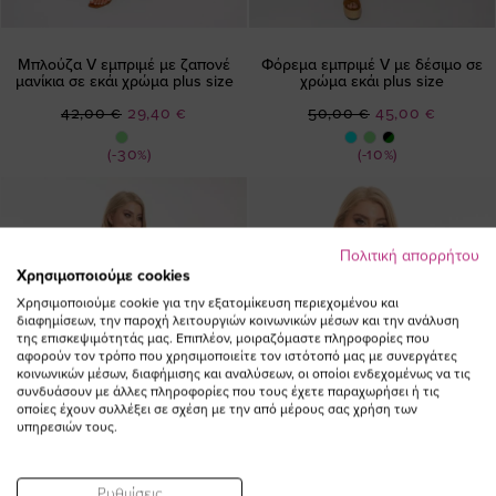
Μπλούζα V εμπριμέ με ζαπονέ
Φόρεμα εμπριμέ V με δέσιμο σε
μανίκια σε εκάι χρώμα plus size
χρώμα εκάι plus size
Ειδική
Ειδική
42,00 €
29,40 €
50,00 €
45,00 €
Τιμή
Τιμή
(-30%)
(-10%)
Πολιτική απορρήτου
Χρησιμοποιούμε cookies
Χρησιμοποιούμε cookie για την εξατομίκευση περιεχομένου και
διαφημίσεων, την παροχή λειτουργιών κοινωνικών μέσων και την ανάλυση
της επισκεψιμότητάς μας. Επιπλέον, μοιραζόμαστε πληροφορίες που
αφορούν τον τρόπο που χρησιμοποιείτε τον ιστότοπό μας με συνεργάτες
κοινωνικών μέσων, διαφήμισης και αναλύσεων, οι οποίοι ενδεχομένως να τις
συνδυάσουν με άλλες πληροφορίες που τους έχετε παραχωρήσει ή τις
οποίες έχουν συλλέξει σε σχέση με την από μέρους σας χρήση των
υπηρεσιών τους.
Ρυθμίσεις