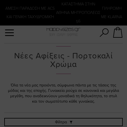
Αναζήτηση
KATΑΣΤΗΜΑ ΣΤΗΝ
ΑΜΕΣΗ ΠΑΡΑΔΟΣΗ ΜΕ ACS
ΠΛΗΡΩΜΗ
ΑΘΗΝΑ ΜΗΤΡΟΠΟΛΕΩΣ
ΚΑΙ ΓΕΝΙΚΗ ΤΑΧΥΔΡΟΜΙΚΉ
ΜΕ KLARNA
56
Νέες Αφίξεις - Πορτοκαλί
Χρώμα
Όλα τα νέα μας προιόντα, σύμφωνα πάντα με τις τάσεις της
μόδας και της εποχής. Γυναικεία ρούχα σε κανονικά και μεγάλα
μεγέθη, που αναδεικνύουν μοναδικά τη θηλυκότητα, το στυλ
και τον σωματότυπο κάθε γυναίκας.
Φίλτρα