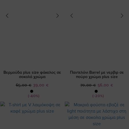
Βερμούδα plus size φάκελος σε
Παντελόνι Barrel με νερβιρ σε
σοκολά χρώμα
πούρο χρώμα plus size
Ειδική
Ειδική
65,00 €
39,00 €
70,00 €
56,00 €
Τιμή
Τιμή
(-40%)
(-20%)