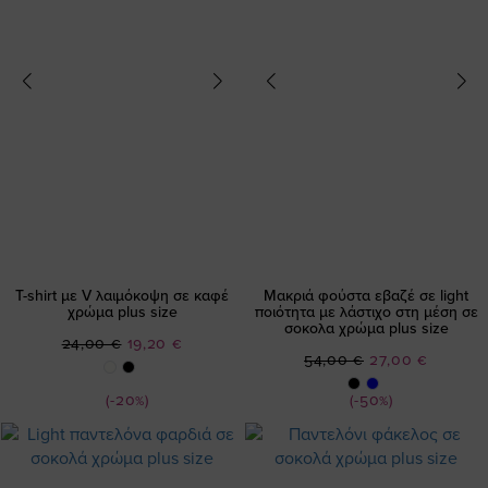
T-shirt με V λαιμόκοψη σε καφέ
Μακριά φούστα εβαζέ σε light
χρώμα plus size
ποιότητα με λάστιχο στη μέση σε
σοκολα χρώμα plus size
Ειδική
24,00 €
19,20 €
Ειδική
54,00 €
27,00 €
Τιμή
Τιμή
(-20%)
(-50%)