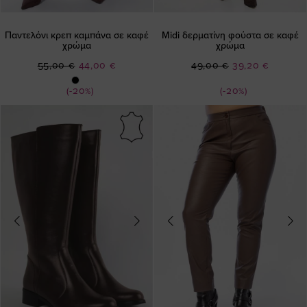
Παντελόνι κρεπ καμπάνα σε καφέ
Midi δερματίνη φούστα σε καφέ
χρώμα
χρώμα
Ειδική
Ειδική
55,00 €
44,00 €
49,00 €
39,20 €
Τιμή
Τιμή
(-20%)
(-20%)