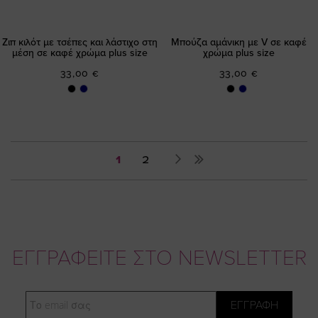
Ζιπ κιλότ με τσέπες και λάστιχο στη
Μπούζα αμάνικη με V σε καφέ
μέση σε καφέ χρώμα plus size
χρώμα plus size
33,00 €
33,00 €
Σελίδα
You're
Σελίδα
Σελίδα
Επόμενο
1
2
currently
reading
page
ΕΓΓΡΑΦΕΙΤΕ ΣΤΟ NEWSLETTER
Email
ΕΓΓΡΑΦΗ