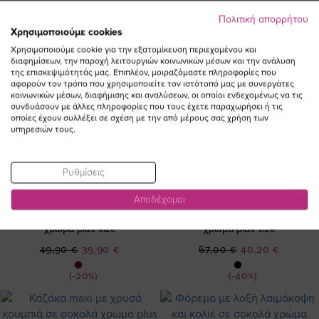
Πολιτική απορρήτου
Χρησιμοποιούμε cookies
Χρησιμοποιούμε cookie για την εξατομίκευση περιεχομένου και
διαφημίσεων, την παροχή λειτουργιών κοινωνικών μέσων και την ανάλυση
της επισκεψιμότητάς μας. Επιπλέον, μοιραζόμαστε πληροφορίες που
αφορούν τον τρόπο που χρησιμοποιείτε τον ιστότοπό μας με συνεργάτες
κοινωνικών μέσων, διαφήμισης και αναλύσεων, οι οποίοι ενδεχομένως να τις
συνδυάσουν με άλλες πληροφορίες που τους έχετε παραχωρήσει ή τις
οποίες έχουν συλλέξει σε σχέση με την από μέρους σας χρήση των
υπηρεσιών τους.
Ρυθμίσεις
Αποδέχομαι
Light παντελόνα φαρδιά σε σοκολά
Παντελόνι φάκελος σε σοκολά
χρώμα plus size
χρώμα plus size
Ειδική
Ειδική
49,90 €
39,90 €
67,00 €
40,20 €
Τιμή
Τιμή
(-20%)
(-40%)