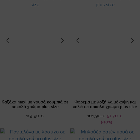
Καζάκα maxi με χρυσά κουμπιά σε
Φόρεμα με λοξή λαιμόκοψη και
σοκολά χρώμα plus size
κολιέ σε σοκολά χρώμα plus size
Ειδική
119,90 €
101,90 €
91,70 €
Τιμή
(-10%)