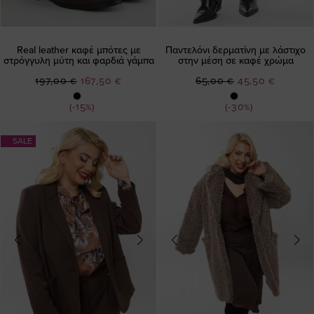
Real leather καφέ μπότες με
Παντελόνι δερματίνη με λάστιχο
στρόγγυλη μύτη και φαρδιά γάμπα
στην μέση σε καφέ χρώμα
Ειδική
Ειδική
197,00 €
167,50 €
65,00 €
45,50 €
Τιμή
Τιμή
(-15%)
(-30%)
SALE