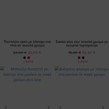
Παντελόνι κρεπ με λάστιχα στο
Σακάκι plus size σοκολά χρώμα με
πλάι σε σοκολά χρώμα
κουμπιά ταρταρούγα
Ειδική
Ειδική
50,00 €
25,00 €
79,00 €
63,20 €
Τιμή
Τιμή
(-50%)
(-20%)