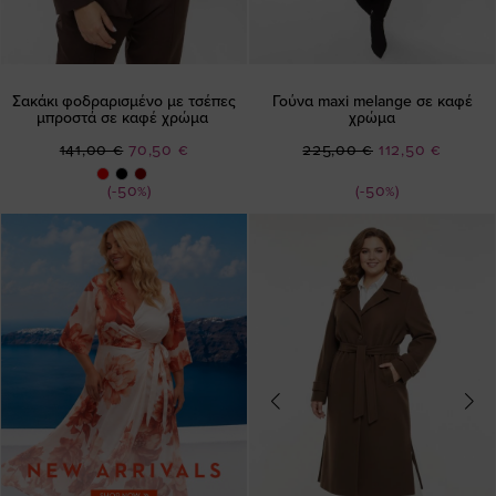
Σακάκι φοδραρισμένο με τσέπες
Γούνα maxi melange σε καφέ
μπροστά σε καφέ χρώμα
χρώμα
Ειδική
Ειδική
141,00 €
70,50 €
225,00 €
112,50 €
Τιμή
Τιμή
(-50%)
(-50%)