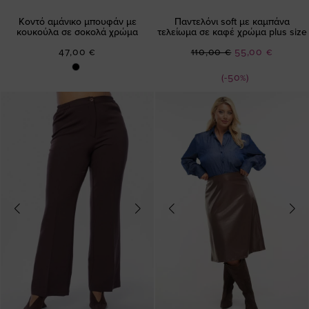
Κοντό αμάνικο μπουφάν με
Παντελόνι soft με καμπάνα
κουκούλα σε σοκολά χρώμα
τελείωμα σε καφέ χρώμα plus size
Ειδική
47,00 €
110,00 €
55,00 €
Τιμή
(-50%)