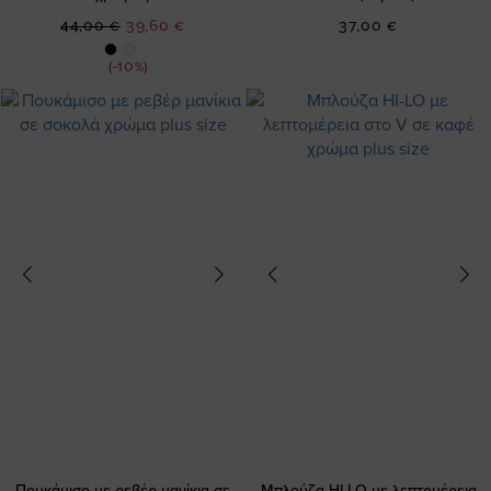
Ειδική
44,00 €
39,60 €
37,00 €
Τιμή
(-10%)
Πουκάμισο με ρεβέρ μανίκια σε
Μπλούζα HI-LO με λεπτομέρεια