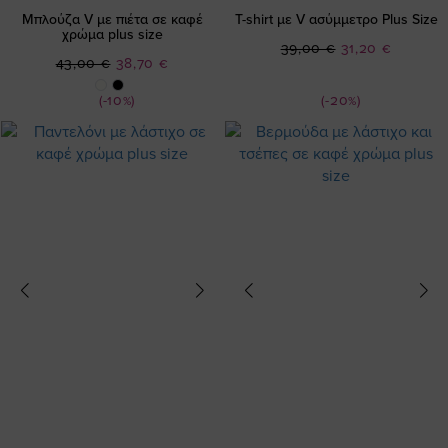
Μπλούζα V με πιέτα σε καφέ
T-shirt με V ασύμμετρο Plus Size
χρώμα plus size
Ειδική
39,00 €
31,20 €
Ειδική
43,00 €
38,70 €
Τιμή
Τιμή
(-10%)
(-20%)