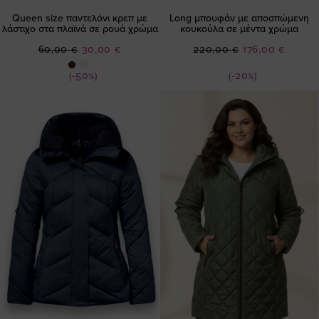
Queen size παντελόνι κρεπ με
Long μπουφάν με αποσπώμενη
λάστιχο στα πλαϊνά σε ρουά χρώμα
κουκούλα σε μέντα χρώμα
Ειδική
Ειδική
60,00 €
30,00 €
220,00 €
176,00 €
Τιμή
Τιμή
(-50%)
(-20%)