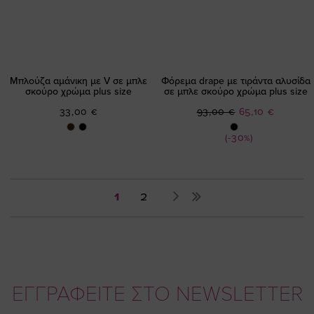
Μπλούζα αμάνικη με V σε μπλε
Φόρεμα drape με τιράντα αλυσίδα
σκούρο χρώμα plus size
σε μπλε σκούρο χρώμα plus size
Ειδική
33,00 €
93,00 €
65,10 €
Τιμή
(-30%)
Σελίδα
You're
Σελίδα
Σελίδα
Επόμενο
1
2
currently
reading
page
ΕΓΓΡΑΦΕΙΤΕ ΣΤΟ NEWSLETTER