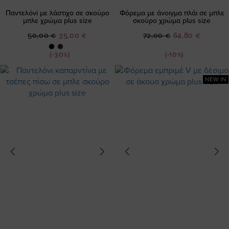
Παντελόνi με λάστιχο σε σκούρο
Φόρεμα με άνοιγμα πλάι σε μπλε
μπλε χρώμα plus size
σκούρο χρώμα plus size
Ειδική
Ειδική
50,00 €
35,00 €
72,00 €
64,80 €
Τιμή
Τιμή
(-30%)
(-10%)
NEW IN