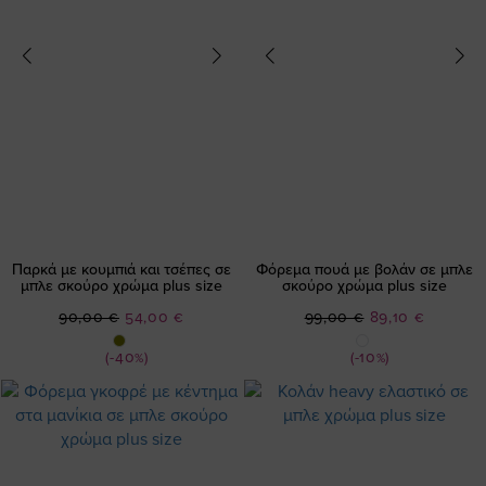
Παρκά με κουμπιά και τσέπες σε
Φόρεμα πουά με βολάν σε μπλε
μπλε σκούρο χρώμα plus size
σκούρο χρώμα plus size
Ειδική
Ειδική
90,00 €
54,00 €
99,00 €
89,10 €
Τιμή
Τιμή
(-40%)
(-10%)