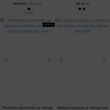
Ειδική
60,00 €
48,00 €
38,00 €
Τιμή
(-20%)
NEW IN
Παντελόνι κρεπ σατέν με λάστιχο
Διάτρητο φόρεμα με λάστιχο στα