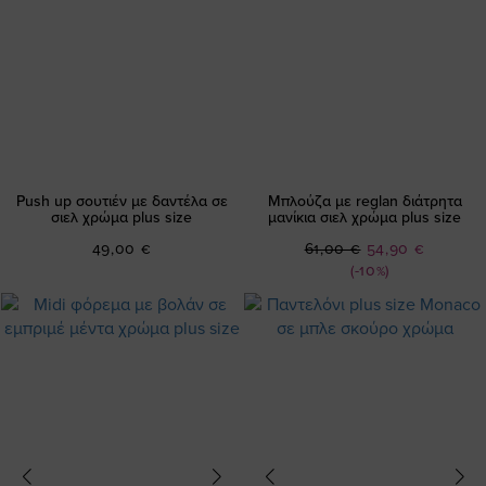
Push up σουτιέν με δαντέλα σε
Μπλούζα με reglan διάτρητα
σιελ χρώμα plus size
μανίκια σιελ χρώμα plus size
Ειδική
49,00 €
61,00 €
54,90 €
Τιμή
(-10%)