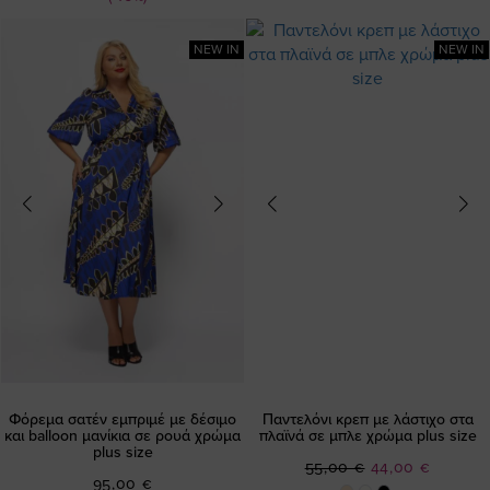
NEW IN
NEW IN
Φόρεμα σατέν εμπριμέ με δέσιμο
Παντελόνι κρεπ με λάστιχο στα
και balloon μανίκια σε ρουά χρώμα
πλαϊνά σε μπλε χρώμα plus size
plus size
Ειδική
55,00 €
44,00 €
95,00 €