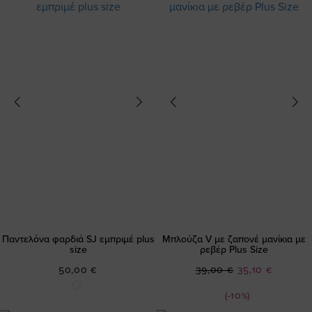
Παντελόνα φαρδιά SJ εμπριμέ plus
Μπλούζα V με ζαπονέ μανίκια με
size
ρεβέρ Plus Size
Ειδική
50,00 €
39,00 €
35,10 €
Τιμή
(-10%)