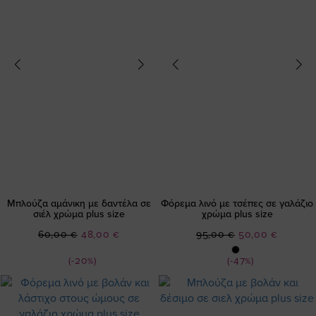
Μπλούζα αμάνικη με δαντέλα σε
Φόρεμα λινό με τσέπες σε γαλάζιο
σιέλ χρώμα plus size
χρώμα plus size
Ειδική
Ειδική
60,00 €
48,00 €
95,00 €
50,00 €
Τιμή
Τιμή
(-20%)
(-47%)