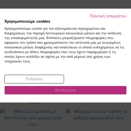
Πολιτική απορρήτου
Χρησιμοποιούμε cookies
Χρησιμοποιούμε cookie για την εξατομίκευση περιεχομένου και
διαφημίσεων, την παροχή λειτουργιών κοινωνικών μέσων και την ανάλυση
της επισκεψιμότητάς μας. Επιπλέον, μοιραζόμαστε πληροφορίες που
αφορούν τον τρόπο που χρησιμοποιείτε τον ιστότοπό μας με συνεργάτες
κοινωνικών μέσων, διαφήμισης και αναλύσεων, οι οποίοι ενδεχομένως να τις
συνδυάσουν με άλλες πληροφορίες που τους έχετε παραχωρήσει ή τις
οποίες έχουν συλλέξει σε σχέση με την από μέρους σας χρήση των
υπηρεσιών τους.
Φόρεμα γκοφρέ με κέντημα στα
Κολάν heavy ελαστικό σε μπλε
Ρυθμίσεις
μανίκια σε μπλε σκούρο χρώμα
χρώμα plus size
plus size
Αποδέχομαι
26,00 €
Ειδική
110,00 €
66,00 €
Τιμή
(-40%)