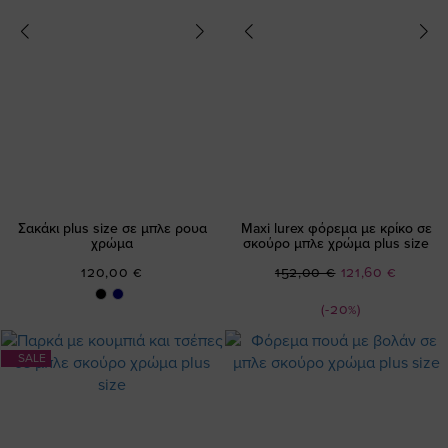
Σακάκι plus size σε μπλε ρουα
Maxi lurex φόρεμα με κρίκο σε
χρώμα
σκούρο μπλε χρώμα plus size
Ειδική
120,00 €
152,00 €
121,60 €
Τιμή
(-20%)
SALE