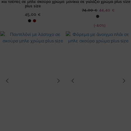
και τσέπες σε μπλε σκούρο χρώμα
μανίκια σε γαλάζιο χρώμα plus size
plus size
Ειδική
74,00 €
44,40 €
45,00 €
Τιμή
(-40%)