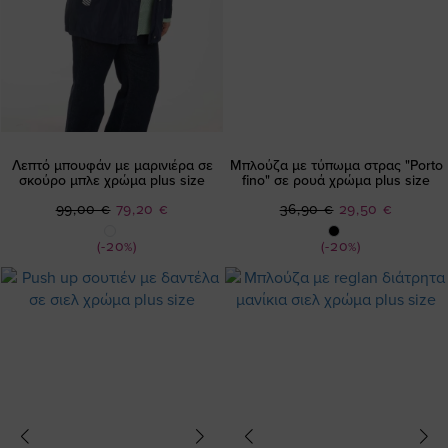
Λεπτό μπουφάν με μαρινιέρα σε
Μπλούζα με τύπωμα στρας "Porto
σκούρο μπλε χρώμα plus size
fino" σε ρουά χρώμα plus size
Ειδική
Ειδική
99,00 €
79,20 €
36,90 €
29,50 €
Τιμή
Τιμή
(-20%)
(-20%)