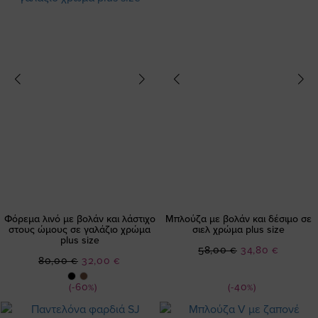
Φόρεμα λινό με βολάν και λάστιχο
Μπλούζα με βολάν και δέσιμο σε
στους ώμους σε γαλάζιο χρώμα
σιελ χρώμα plus size
plus size
Ειδική
58,00 €
34,80 €
Ειδική
80,00 €
32,00 €
Τιμή
Τιμή
(-60%)
(-40%)