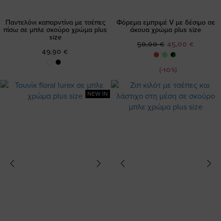
Παντελόνι καπαρντίνα με τσέπες
Φόρεμα εμπριμέ V με δέσιμο σε
πίσω σε μπλε σκούρο χρώμα plus
άκουα χρώμα plus size
size
Ειδική
50,00 €
45,00 €
49,90 €
Τιμή
(-10%)
NEW IN