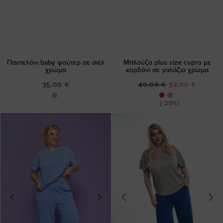
Παντελόνι baby φούτερ σε σιέλ
Μπλούζα plus size cupro με
χρώμα
κορδόνι σε γαλάζιο χρώμα
Ειδική
35,00 €
40,00 €
32,00 €
Τιμή
(-20%)