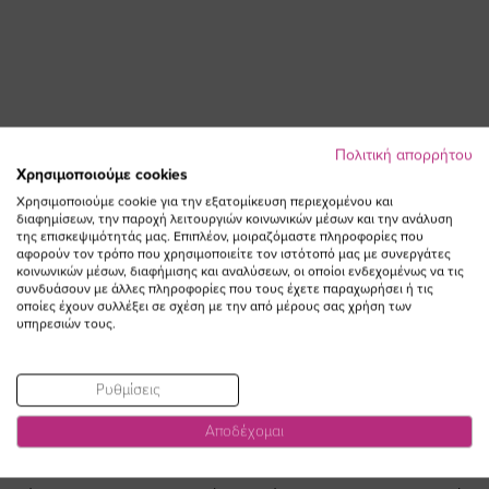
Πολιτική απορρήτου
Χρησιμοποιούμε cookies
Πουκάμισο γκοφρέ με δαντέλα σε
Φόρεμα με βολάν σε κοραλλί
Χρησιμοποιούμε cookie για την εξατομίκευση περιεχομένου και
κοραλλί χρώμα plus size
χρώμα plus size
διαφημίσεων, την παροχή λειτουργιών κοινωνικών μέσων και την ανάλυση
της επισκεψιμότητάς μας. Επιπλέον, μοιραζόμαστε πληροφορίες που
Ειδική
Ειδική
60,00 €
48,00 €
86,00 €
77,40 €
αφορούν τον τρόπο που χρησιμοποιείτε τον ιστότοπό μας με συνεργάτες
Τιμή
Τιμή
κοινωνικών μέσων, διαφήμισης και αναλύσεων, οι οποίοι ενδεχομένως να τις
(-20%)
(-10%)
συνδυάσουν με άλλες πληροφορίες που τους έχετε παραχωρήσει ή τις
οποίες έχουν συλλέξει σε σχέση με την από μέρους σας χρήση των
υπηρεσιών τους.
Ρυθμίσεις
Αποδέχομαι