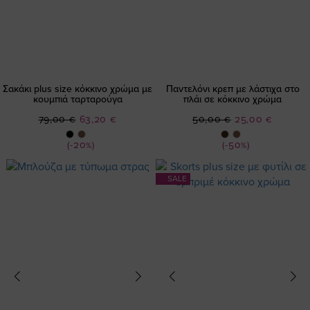
Σακάκι plus size κόκκινο χρώμα με
Παντελόνι κρεπ με λάστιχα στο
κουμπιά ταρταρούγα
πλάι σε κόκκινο χρώμα
Ειδική
Ειδική
79,00 €
63,20 €
50,00 €
25,00 €
Τιμή
Τιμή
(-20%)
(-50%)
SALE