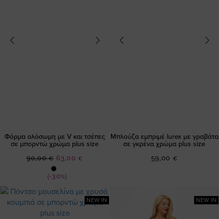
Φόρμα ολόσωμη με V και τσέπες
Μπλούζα εμπριμέ lurex με γραβάτα
σε μπορντώ χρώμα plus size
σε γκρένα χρώμα plus size
Ειδική
90,00 €
63,00 €
59,00 €
Τιμή
(-30%)
NEW IN
NEW IN