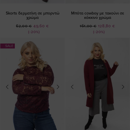
Skorts δερματίνη σε μπορντώ
Μπότα cowboy με τακούνι σε
χρώμα
κόκκινο χρώμα
Ειδική
Ειδική
62,00 €
49,60 €
161,00 €
128,80 €
Τιμή
Τιμή
(-20%)
(-20%)
SALE