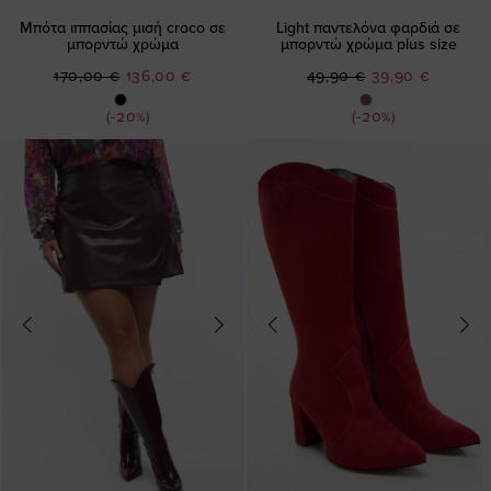
Μπότα ιππασίας μισή croco σε
Light παντελόνα φαρδιά σε
μπορντώ χρώμα
μπορντώ χρώμα plus size
Ειδική
Ειδική
170,00 €
136,00 €
49,90 €
39,90 €
Τιμή
Τιμή
(-20%)
(-20%)