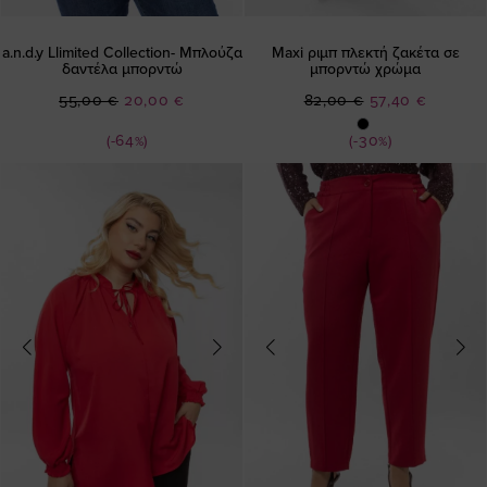
a.n.d.y Llimited Collection- Μπλούζα
Maxi ριμπ πλεκτή ζακέτα σε
δαντέλα μπορντώ
μπορντώ χρώμα
Ειδική
Ειδική
55,00 €
20,00 €
82,00 €
57,40 €
Τιμή
Τιμή
(-64%)
(-30%)