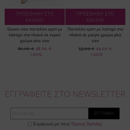
ΠΡΟΣΘΗΚΗ ΣΤΟ
ΠΡΟΣΘΗΚΗ ΣΤΟ
ΚΑΛΑΘΙ
ΚΑΛΑΘΙ
Queen size παντελόνι κρεπ με
Παντελόνι κρεπ με λάστιχο στα
λάστιχο στα πλαϊνά σε εκρού
πλαϊνά σε μαύρο χρώμα plus
χρώμα plus size
size
Ειδική
Ειδική
60,00 €
48,00 €
55,00 €
44,00 €
Τιμή
Τιμή
(-20%)
(-20%)
ΕΓΓΡΑΦΕΙΤΕ ΣΤΟ NEWSLETTER
Email
ΕΓΓΡΑΦΗ
Συμφωνώ με τους
Όρους Χρήσης