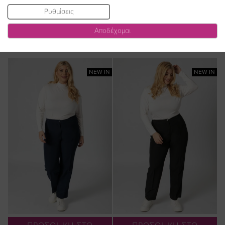
Ρυθμίσεις
ΔΕΙΤΕ ΕΠΙΣΗΣ
Αποδέχομαι
NEW IN
NEW IN