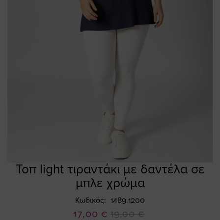
Τοπ light τιραντάκι με δαντέλα σε
Skip
to
μπλε χρώμα
the
beginning
Κωδικός
1489.1200
of
Ειδική
17,00 €
19,00 €