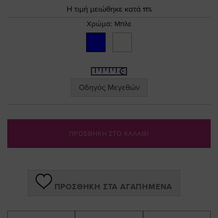
the
Τιμή
Η τιμή μειώθηκε κατά 11%
images
gallery
Χρώμα:
Μπλε
Οδηγός Μεγεθών
ΠΡΟΣΘΗΚΗ ΣΤΟ ΚΑΛΑΘΙ
ΠΡΟΣΘΉΚΗ ΣΤΑ ΑΓΑΠΗΜΈΝΑ