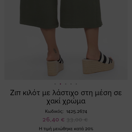
Ζιπ κιλότ με λάστιχο στη μέση σε
Skip
to
χακί χρώμα
the
beginning
Κωδικός
1425.2674
of
Ειδική
26,40 €
33,00 €
the
Τιμή
Η τιμή μειώθηκε κατά 20%
images