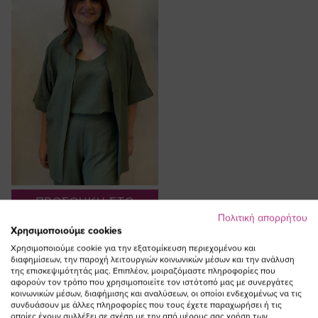
ΠΡΟΣΘΗΚΗ ΣΤΟ
ΚΑΛΑΘΙ
Πολιτική απορρήτου
Χρησιμοποιούμε cookies
Κιμονό με μαο γιακά σε χακί
Χρησιμοποιούμε cookie για την εξατομίκευση περιεχομένου και
χρώμα
διαφημίσεων, την παροχή λειτουργιών κοινωνικών μέσων και την ανάλυση
Ειδική
της επισκεψιμότητάς μας. Επιπλέον, μοιραζόμαστε πληροφορίες που
69,00 €
34,50 €
αφορούν τον τρόπο που χρησιμοποιείτε τον ιστότοπό μας με συνεργάτες
Τιμή
(-50%)
κοινωνικών μέσων, διαφήμισης και αναλύσεων, οι οποίοι ενδεχομένως να τις
συνδυάσουν με άλλες πληροφορίες που τους έχετε παραχωρήσει ή τις
οποίες έχουν συλλέξει σε σχέση με την από μέρους σας χρήση των