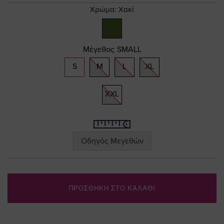
gallery
Χρώμα:
Χακί
Μέγεθος
SMALL
S
M
L
XL
XXL
Οδηγός Μεγεθών
ΠΡΟΣΘΗΚΗ ΣΤΟ ΚΑΛΑΘΙ