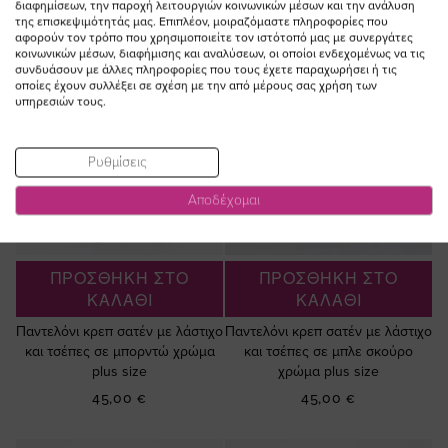
διαφημίσεων, την παροχή λειτουργιών κοινωνικών μέσων και την ανάλυση
της επισκεψιμότητάς μας. Επιπλέον, μοιραζόμαστε πληροφορίες που
αφορούν τον τρόπο που χρησιμοποιείτε τον ιστότοπό μας με συνεργάτες
κοινωνικών μέσων, διαφήμισης και αναλύσεων, οι οποίοι ενδεχομένως να τις
συνδυάσουν με άλλες πληροφορίες που τους έχετε παραχωρήσει ή τις
οποίες έχουν συλλέξει σε σχέση με την από μέρους σας χρήση των
υπηρεσιών τους.
Ρυθμίσεις
Αποδέχομαι
ΠΡΟΣΘΗΚΗ ΣΤΟ
ΠΡΟΣΘΗΚΗ ΣΤΟ
ΚΑΛΑΘΙ
ΚΑΛΑΘΙ
Παντελόνι κρεπ σατέν με λάστιχο
Παντελόνι κρεπ σατέν με λάστιχο
και τσέπες σε μπορντώ χρώμα
και τσέπες σε μπλε σκούρο
plus size
χρώμα plus size
45,00 €
45,00 €