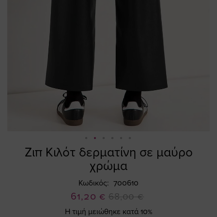
Ζιπ Κιλότ δερματίνη σε μαύρο
Skip
to
χρώμα
the
beginning
Κωδικός
700610
of
Ειδική
61,20 €
68,00 €
the
Τιμή
Η τιμή μειώθηκε κατά 10%
images