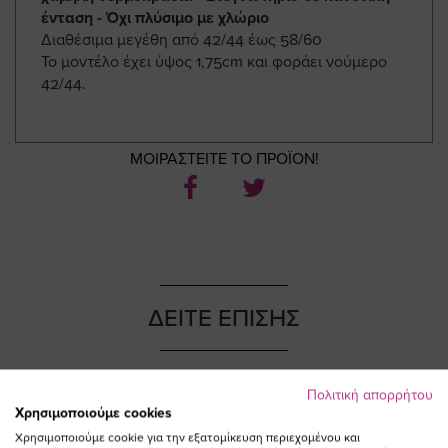
ένταση - Όχι πλύσιμο με χλώριο
Διαθέσιμα μεγέθη από 42/44 έως 58/60
Το μοντέλο έχει ύψος 1,75cm και φοράει νούμερο
42/44.
ΜΟΙΡΑΣΤΕΙΤΕ ΤΟ ΠΡΟΪΟΝ!
ΔΕΙΤΕ ΕΠΙΣΗΣ
Πολιτική απορρήτου
Χρησιμοποιούμε cookies
NEW IN
NEW IN
Χρησιμοποιούμε cookie για την εξατομίκευση περιεχομένου και