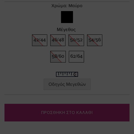
gallery
Χρώμα:
Μαύρο
Μέγεθος
42/44
46/48
50/52
54/56
58/60
62/64
Οδηγός Μεγεθών
ΠΡΟΣΘΗΚΗ ΣΤΟ ΚΑΛΑΘΙ