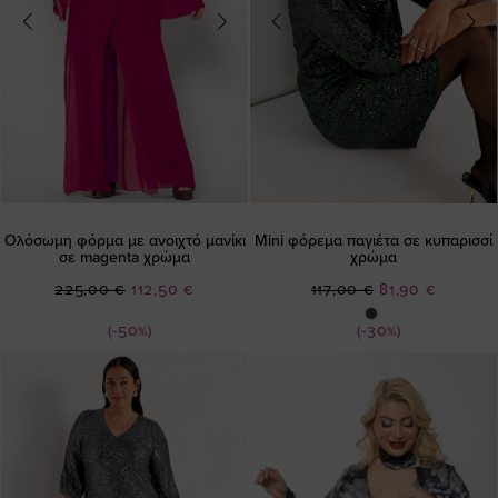
Ολόσωμη φόρμα με ανοιχτό μανίκι
Mini φόρεμα παγιέτα σε κυπαρισσί
σε magenta χρώμα
χρώμα
Ειδική
Ειδική
225,00 €
112,50 €
117,00 €
81,90 €
Τιμή
Τιμή
(-50%)
(-30%)