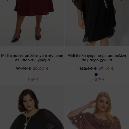
Midi φούστα με λάστιχο στην μέση
Midi διπλό φόρεμα με μουσελίνα
σε μπορντώ χρώμα
σε μαύρο χρώμα
Ειδική
Ειδική
39,90 €
20,00 €
122,00 €
85,40 €
Τιμή
Τιμή
(-50%)
(-30%)