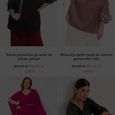
Τουνίκ μουσελίνα με κολιέ σε
Μπλούζα σατέν πουά σε σοκολά
μαύρο χρώμα
χρώμα plus size
Ειδική
Ειδική
90,00 €
63,00 €
70,00 €
42,00 €
Τιμή
Τιμή
(-30%)
(-40%)