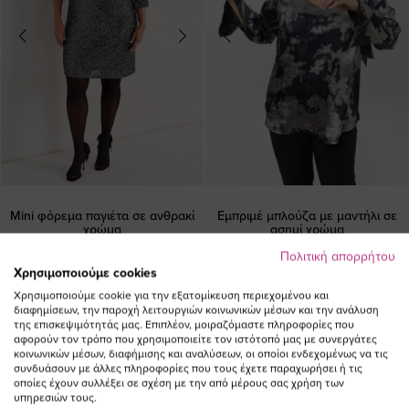
Mini φόρεμα παγιέτα σε ανθρακί
Εμπριμέ μπλούζα με μαντήλι σε
χρώμα
ασημί χρώμα
Ειδική
Ειδική
117,00 €
81,90 €
79,00 €
Πολιτική απορρήτου
31,60 €
Χρησιμοποιούμε cookies
Τιμή
Τιμή
(-30%)
(-60%)
Χρησιμοποιούμε cookie για την εξατομίκευση περιεχομένου και
διαφημίσεων, την παροχή λειτουργιών κοινωνικών μέσων και την ανάλυση
της επισκεψιμότητάς μας. Επιπλέον, μοιραζόμαστε πληροφορίες που
αφορούν τον τρόπο που χρησιμοποιείτε τον ιστότοπό μας με συνεργάτες
κοινωνικών μέσων, διαφήμισης και αναλύσεων, οι οποίοι ενδεχομένως να τις
συνδυάσουν με άλλες πληροφορίες που τους έχετε παραχωρήσει ή τις
οποίες έχουν συλλέξει σε σχέση με την από μέρους σας χρήση των
υπηρεσιών τους.