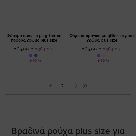
Φόρεμα αμάνικο με glitter σε
Φόρεμα αμάνικο με glitter σε ρουά
πούδρα χρώμα plus size
χρώμα plus size
Ειδική
Ειδική
265,00 €
238,50 €
265,00 €
238,50 €
Τιμή
Τιμή
(-10%)
(-10%)
Σελίδα
You're
Σελίδα
Σελίδα
Επόμενο
1
2
currently
reading
page
Βραδινά ρούχα plus size για