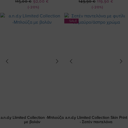
Ειδική
Ειδική
115,00 €
92,00 €
149,90 €
119,90 €
Τιμή
Τιμή
(-20%)
(-20%)
SALE
a.n.d.y Llimited Collection -Μπλούζα
a.n.d.y Llimited Collection Skin Print
με βολάν
- Σατέν παντελόνα