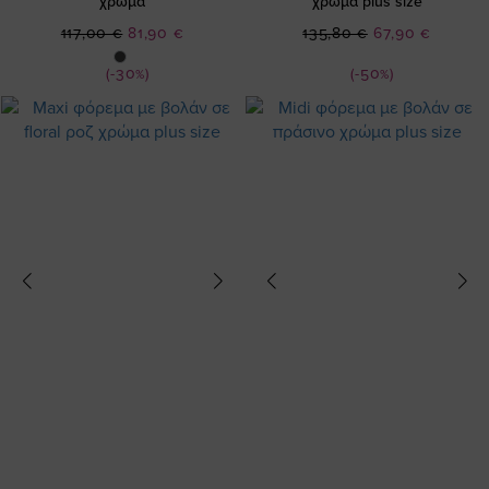
χρώμα
χρώμα plus size
Ειδική
Ειδική
117,00 €
81,90 €
135,80 €
67,90 €
Τιμή
Τιμή
(-30%)
(-50%)