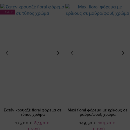
SALE
Σατέν κρουαζέ floral φόρεμα σε
Maxi floral φόρεμα με κρίκους σε
τύπος χρώμα
μαύρο/φουξ χρώμα
Ειδική
Ειδική
175,00 €
87,50 €
149,50 €
104,70 €
Τιμή
Τιμή
(-50%)
(-30%)