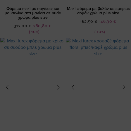
Φόρεμα maxi με παγιέτες και
Maxi φόρεμα με βολάν σε εμπριμέ
μουσελίνα στα μανίκια σε nude
σομόν χρώμα plus size
χρώμα plus size
Ειδική
162,50 €
146,30 €
Ειδική
312,00 €
280,80 €
Τιμή
Τιμή
(-10%)
(-10%)