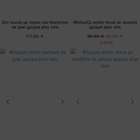
Σετ τουνίκ με στρας και παντελόνι
Μπλούζα σατέν πουά σε σοκολά
σε χακί χρώμα plus size
χρώμα plus size
Ειδική
117,90 €
70,00 €
42,00 €
Τιμή
(-40%)