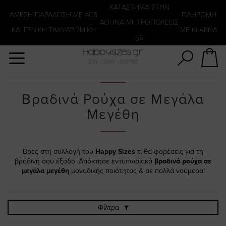
Αναζήτηση
KATΑΣΤΗΜΑ ΣΤΗΝ
ΑΜΕΣΗ ΠΑΡΑΔΟΣΗ ΜΕ ACS
ΠΛΗΡΩΜΗ
ΑΘΗΝΑ ΜΗΤΡΟΠΟΛΕΩΣ
ΚΑΙ ΓΕΝΙΚΗ ΤΑΧΥΔΡΟΜΙΚΉ
ΜΕ KLARNA
56
Βραδινά Ρούχα σε Μεγάλα
Μεγέθη
Βρες στη συλλογή του
Happy Sizes
τι θα φορέσεις για τη
βραδινή σου έξοδο. Απόκτησε εντυπωσιακά
βραδινά ρούχα σε
μεγάλα μεγέθη
μοναδικής ποιότητας & σε πολλά νούμερα!
Φίλτρα