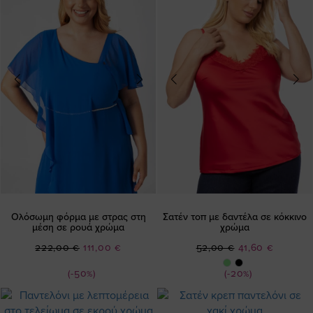
Ολόσωμη φόρμα με στρας στη
Σατέν τοπ με δαντέλα σε κόκκινο
μέση σε ρουά χρώμα
χρώμα
Ειδική
Ειδική
222,00 €
111,00 €
52,00 €
41,60 €
Τιμή
Τιμή
(-50%)
(-20%)