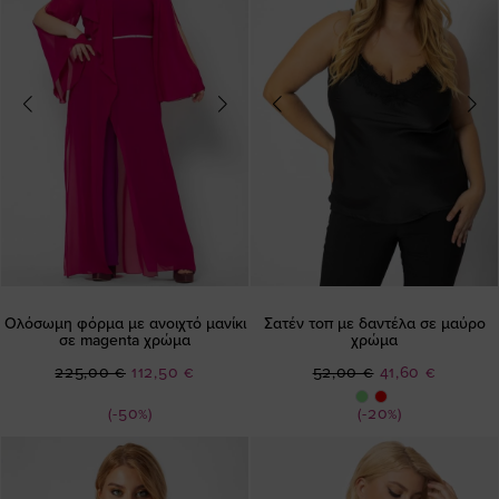
Ολόσωμη φόρμα με ανοιχτό μανίκι
Σατέν τοπ με δαντέλα σε μαύρο
σε magenta χρώμα
χρώμα
Ειδική
Ειδική
225,00 €
112,50 €
52,00 €
41,60 €
Τιμή
Τιμή
(-50%)
(-20%)