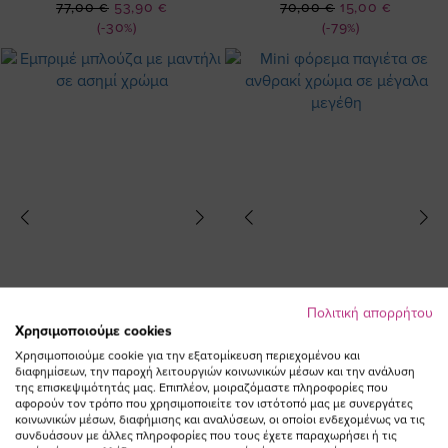
Ειδική
Ειδική
77,00 €
53,90 €
70,00 €
15,00 €
Τιμή
Τιμή
(-30%)
(-79%)
Πολιτική απορρήτου
Χρησιμοποιούμε cookies
Χρησιμοποιούμε cookie για την εξατομίκευση περιεχομένου και
διαφημίσεων, την παροχή λειτουργιών κοινωνικών μέσων και την ανάλυση
της επισκεψιμότητάς μας. Επιπλέον, μοιραζόμαστε πληροφορίες που
αφορούν τον τρόπο που χρησιμοποιείτε τον ιστότοπό μας με συνεργάτες
Εμπριμέ μπλούζα με μαντήλι σε
Mini φόρεμα παγιέτα σε ανθρακί
κοινωνικών μέσων, διαφήμισης και αναλύσεων, οι οποίοι ενδεχομένως να τις
ασημί χρώμα
χρώμα
συνδυάσουν με άλλες πληροφορίες που τους έχετε παραχωρήσει ή τις