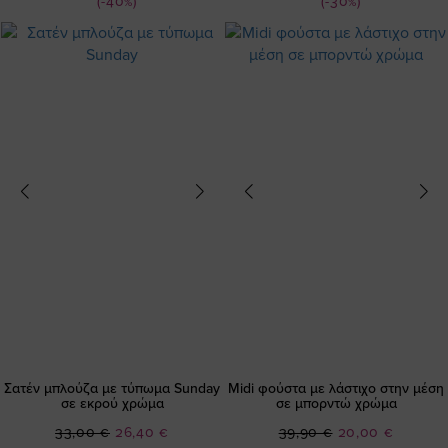
Τιμή
Τιμή
(-40%)
(-30%)
Σατέν μπλούζα με τύπωμα Sunday
Midi φούστα με λάστιχο στην μέση
σε εκρού χρώμα
σε μπορντώ χρώμα
Ειδική
Ειδική
33,00 €
26,40 €
39,90 €
20,00 €