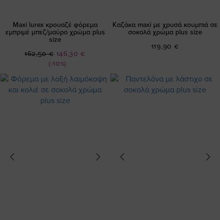
Maxi lurex κρουαζέ φόρεμα
Καζάκα maxi με χρυσά κουμπιά σε
εμπριμέ μπεζ/μαύρο χρώμα plus
σοκολά χρώμα plus size
size
119,90 €
Ειδική
162,50 €
146,30 €
Τιμή
(-10%)