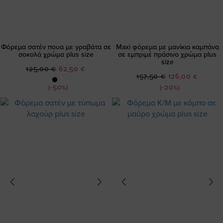
Φόρεμα σατέν πουα με γραβάτα σε
Maxi φόρεμα με μανίκια καμπάνα
σοκολά χρώμα plus size
σε εμπριμέ πράσινο χρώμα plus
size
Ειδική
125,00 €
62,50 €
Ειδική
157,50 €
126,00 €
Τιμή
Τιμή
(-50%)
(-20%)