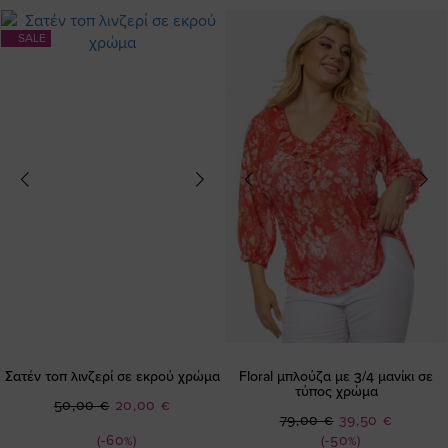
SALE
Σατέν τοπ λινζερί σε εκρού χρώμα
Floral μπλούζα με 3/4 μανίκι σε
τύπος χρώμα
Ειδική
50,00 €
20,00 €
Ειδική
79,00 €
39,50 €
Τιμή
Τιμή
(-60%)
(-50%)