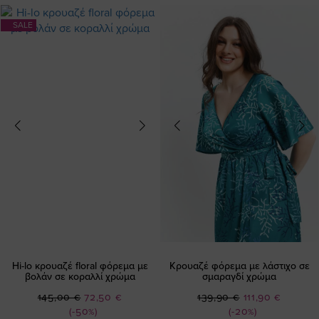
SALE
Hi-lo κρουαζέ floral φόρεμα με
Κρουαζέ φόρεμα με λάστιχο σε
βολάν σε κοραλλί χρώμα
σμαραγδί χρώμα
Ειδική
Ειδική
145,00 €
72,50 €
139,90 €
111,90 €
Τιμή
Τιμή
(-50%)
(-20%)