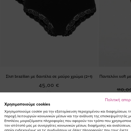
Σλιπ brazilian με δαντέλα σε μαύρο χρώμα (2+1)
Παντελόνι soft 
45,00 €
110,0
Πολιτική απο
Χρησιμοποιούμε cookies
Χρησιμοποιούμε cookie για την εξατομίκευση περιεχομένου και διαφημίσεων, τ
παροχή λειτουργιών κοινωνικών μέσων και την ανάλυση της επισκεψιμότητάς μ
Επιπλέον, μοιραζόμαστε πληροφορίες που αφορούν τον τρόπο που χρησιμοποιε
τον ιστότοπό μας με συνεργάτες κοινωνικών μέσων, διαφήμισης και αναλύσεων,
οποίοι ενδεχομένως να τις συνδυάσουν με άλλες πληροφορίες που τους έχετε