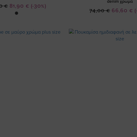
denim χρώμα
Ειδική
0 €
81,90 €
(-30%)
Ειδική
74,00 €
66,60 €
(
Τιμή
Τιμή