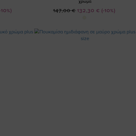
χρώμα
Ειδική
-10%)
147,00 €
132,30 €
(-10%)
Τιμή