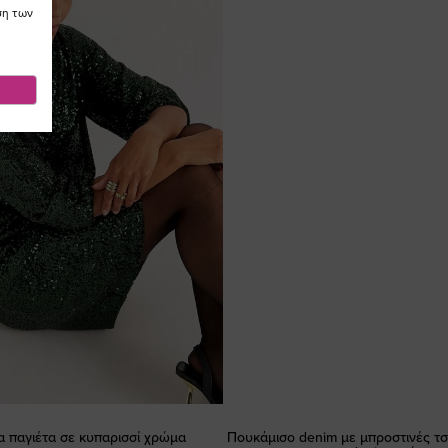
ση των
α παγιέτα σε κυπαρισσί χρώμα
Πουκάμισο denim με μπροστινές τσ