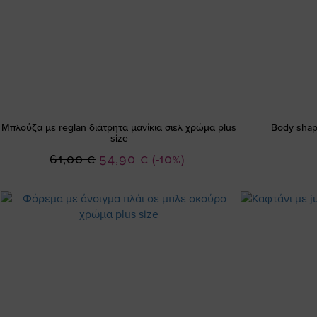
Μπλούζα με reglan διάτρητα μανίκια σιελ χρώμα plus
Βody shap
size
Ειδική
61,00 €
54,90 €
(-10%)
Τιμή