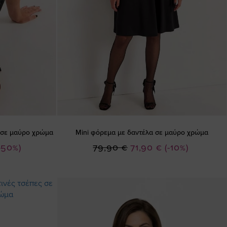
α σε μαύρο χρώμα
Mini φόρεμα με δαντέλα σε μαύρο χρώμα
Ειδική
-50%)
79,90 €
71,90 €
(-10%)
Τιμή