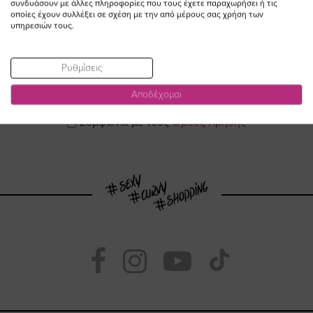
συνδυάσουν με άλλες πληροφορίες που τους έχετε παραχωρήσει ή τις
οποίες έχουν συλλέξει σε σχέση με την από μέρους σας χρήση των
υπηρεσιών τους.
ΕΓΓΡΑΦΕΙΤΕ ΣΤΟ NEWSLETTER
Ρυθμίσεις
Email
Αποδέχομαι
ΕΓΓΡΑΦΗ
Συμφωνώ με τους
Όρους Χρήσης
Visit
Visit
Visit
Visit
https://www.fac
https://www.
https://w
our