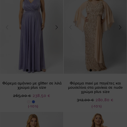
Φόρεμα αμάνικο με glitter σε λιλά
Φόρεμα maxi με παγιέτες και
χρώμα plus size
μουσελίνα στα μανίκια σε nude
χρώμα plus size
Ειδική
265,00 €
238,50 €
Ειδική
312,00 €
280,80 €
Τιμή
Τιμή
(-10%)
(-10%)