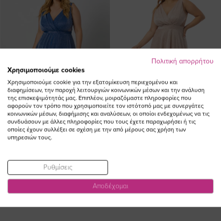
Πολιτική απορρήτου
Χρησιμοποιούμε cookies
Χρησιμοποιούμε cookie για την εξατομίκευση περιεχομένου και
διαφημίσεων, την παροχή λειτουργιών κοινωνικών μέσων και την ανάλυση
της επισκεψιμότητάς μας. Επιπλέον, μοιραζόμαστε πληροφορίες που
αφορούν τον τρόπο που χρησιμοποιείτε τον ιστότοπό μας με συνεργάτες
κοινωνικών μέσων, διαφήμισης και αναλύσεων, οι οποίοι ενδεχομένως να τις
συνδυάσουν με άλλες πληροφορίες που τους έχετε παραχωρήσει ή τις
οποίες έχουν συλλέξει σε σχέση με την από μέρους σας χρήση των
υπηρεσιών τους.
Φόρεμα αμάνικο με glitter σε ρουά
Φόρεμα αμάνικο με glitter σε
χρώμα plus size
πούδρα χρώμα plus size
Ρυθμίσεις
Ειδική
Ειδική
265,00 €
238,50 €
265,00 €
238,50 €
Τιμή
Τιμή
Αποδέχομαι
(-10%)
(-10%)