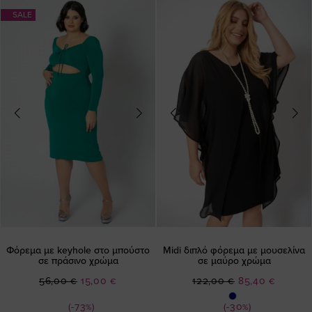
SALE
Φόρεμα με keyhole στο μπούστο
Midi διπλό φόρεμα με μουσελίνα
σε πράσινο χρώμα
σε μαύρο χρώμα
Ειδική
Ειδική
56,00 €
15,00 €
122,00 €
85,40 €
Τιμή
Τιμή
(-73%)
(-30%)