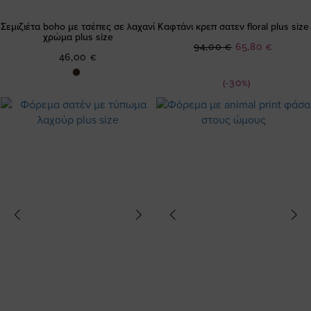
Σεμιζιέτα boho με τσέπες σε λαχανί
Καφτάνι κρεπ σατεν floral plus size
χρώμα plus size
Ειδική
94,00 €
65,80 €
46,00 €
Τιμή
(-30%)