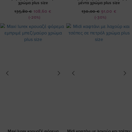
χρώμα plus size
μέντα χρώμα plus size
Ειδική
Ειδική
135,80 €
108,60 €
130,00 €
91,00 €
Τιμή
Τιμή
(-20%)
(-30%)
Maxi lurex κρουαζέ φόρεμα
Midi καφτάνι με λαχούρ και τσέπες