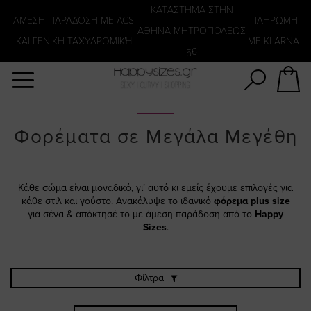
Αναζήτηση
KATΑΣΤΗΜΑ ΣΤΗΝ
ΑΜΕΣΗ ΠΑΡΑΔΟΣΗ ΜΕ ACS
ΠΛΗΡΩΜΗ
ΑΘΗΝΑ ΜΗΤΡΟΠΟΛΕΩΣ
ΚΑΙ ΓΕΝΙΚΗ ΤΑΧΥΔΡΟΜΙΚΉ
ΜΕ KLARNA
56
Φορέματα σε Μεγάλα Μεγέθη
Κάθε σώμα είναι μοναδικό, γι’ αυτό κι εμείς έχουμε επιλογές για
κάθε στιλ και γούστο. Ανακάλυψε το ιδανικό
φόρεμα plus size
για σένα & απόκτησέ το με άμεση παράδοση από το
Happy
Sizes
.
Φίλτρα