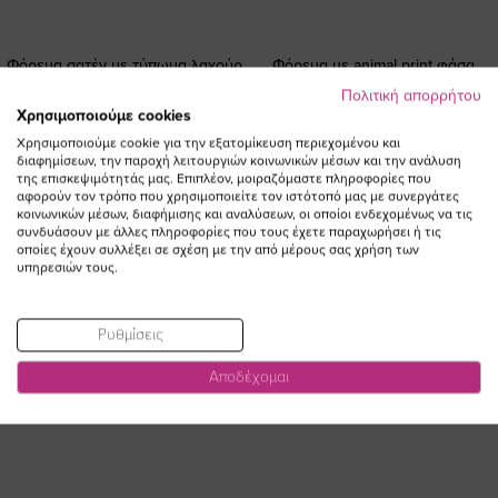
Φόρεμα σατέν με τύπωμα λαχούρ
Φόρεμα με animal print φάσα
plus size
στους ώμους
Πολιτική απορρήτου
Ειδική
109,00 €
87,20 €
37,00 €
Χρησιμοποιούμε cookies
Τιμή
(-20%)
Χρησιμοποιούμε cookie για την εξατομίκευση περιεχομένου και
διαφημίσεων, την παροχή λειτουργιών κοινωνικών μέσων και την ανάλυση
της επισκεψιμότητάς μας. Επιπλέον, μοιραζόμαστε πληροφορίες που
αφορούν τον τρόπο που χρησιμοποιείτε τον ιστότοπό μας με συνεργάτες
κοινωνικών μέσων, διαφήμισης και αναλύσεων, οι οποίοι ενδεχομένως να τις
συνδυάσουν με άλλες πληροφορίες που τους έχετε παραχωρήσει ή τις
οποίες έχουν συλλέξει σε σχέση με την από μέρους σας χρήση των
υπηρεσιών τους.
Ρυθμίσεις
Αποδέχομαι