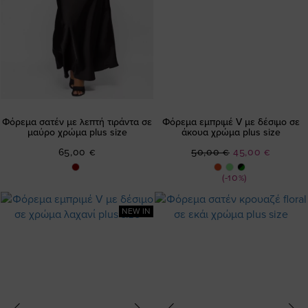
Φόρεμα σατέν με λεπτή τιράντα σε
Φόρεμα εμπριμέ V με δέσιμο σε
μαύρο χρώμα plus size
άκουα χρώμα plus size
Ειδική
65,00 €
50,00 €
45,00 €
Τιμή
(-10%)
NEW IN