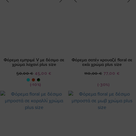
Φόρεμα εμπριμέ V με δέσιμο σε
Φόρεμα σατέν κρουαζέ floral σε
χρώμα λαχανί plus size
εκάι χρώμα plus size
Ειδική
Ειδική
50,00 €
45,00 €
110,00 €
77,00 €
Τιμή
Τιμή
(-10%)
(-30%)