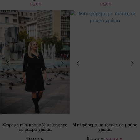
(-30%)
(-50%)
Φόρεμα mini κρουαζέ με σούρες
Mini φόρεμα με τσέπες σε μαύρο
σε μαύρο χρώμα
χρώμα
Ειδική
60,00 €
69,00 €
50,00 €