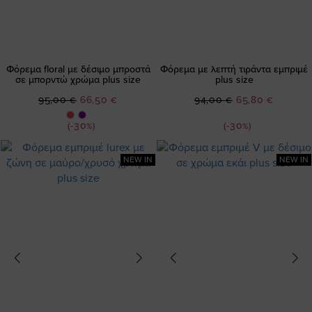
Φόρεμα floral με δέσιμο μπροστά
Φόρεμα με λεπτή τιράντα εμπριμέ
σε μπορντώ χρώμα plus size
plus size
Ειδική
Ειδική
95,00 €
66,50 €
94,00 €
65,80 €
Τιμή
Τιμή
(-30%)
(-30%)
NEW IN
NEW IN