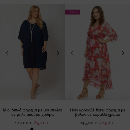
SALE
Midi διπλό φόρεμα με μουσελίνα
Hi-lo κρουαζέ floral φόρεμα με
σε μπλε σκούρο χρώμα
βολάν σε κοραλλί χρώμα
Ειδική
Ειδική
122,00 €
85,40 €
145,00 €
72,50 €
Τιμή
Τιμή