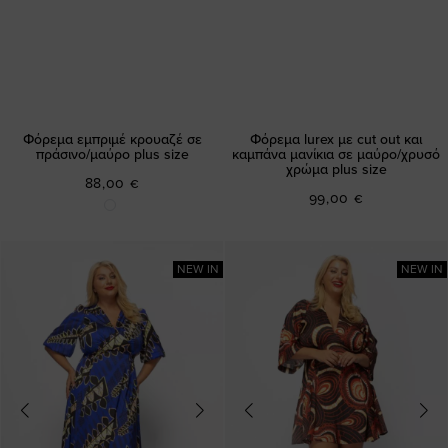
Φόρεμα εμπριμέ κρουαζέ σε
Φόρεμα lurex με cut out και
πράσινο/μαύρο plus size
καμπάνα μανίκια σε μαύρο/χρυσό
χρώμα plus size
88,00 €
99,00 €
NEW IN
NEW IN