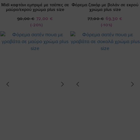
Midi καφτάνι εμπριμέ με τσέπες σε
Φόρεμα ζακάρ με βολάν σε εκρού
μαύρο/εκρού χρώμα plus size
χρώμα plus size
Ειδική
Ειδική
90,00 €
72,00 €
77,00 €
69,30 €
Τιμή
Τιμή
(-20%)
(-10%)