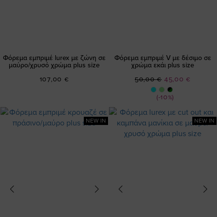
Φόρεμα εμπριμέ lurex με ζώνη σε
Φόρεμα εμπριμέ V με δέσιμο σε
μαύρο/χρυσό χρώμα plus size
χρώμα εκάι plus size
Ειδική
107,00 €
50,00 €
45,00 €
Τιμή
(-10%)
NEW IN
NEW IN