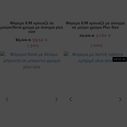
Φόρεμα Κ/Μ κρουαζέ σε
Φόρεμα Κ/Μ κρουαζέ με άνοιγμα
μαύρο/floral χρώμα με άνοιγμα plus
σε μαύρο χρώμα Plus Size
size
Ειδική
72,00 €
57,60 €
Ειδική
85,00 €
59,50 €
Τιμή
Τιμή
(-30%)
(-20%)
NEW IN