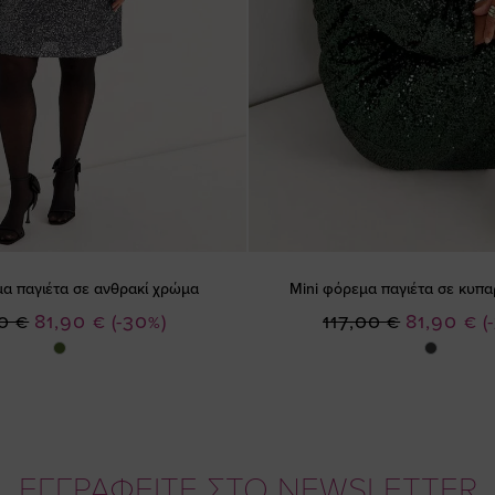
μα παγιέτα σε ανθρακί χρώμα
Mini φόρεμα παγιέτα σε κυπα
Ειδική
Ειδική
0 €
81,90 €
(-30%)
117,00 €
81,90 €
(
Τιμή
Τιμή
ΕΓΓΡΑΦΕΙΤΕ ΣΤΟ NEWSLETTER