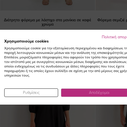
Διάτρητο φόρεμα με λάστιχο στα μανίκια σε καφέ
Φόρεμα σεμιζιέ 
χρώμα
Ειδική
74,00 €
44,40 €
(-40%)
99,0
Πολιτική απο
Τιμή
Χρησιμοποιούμε cookies
Χρησιμοποιούμε cookie για την εξατομίκευση περιεχομένου και διαφημίσεων, τ
παροχή λειτουργιών κοινωνικών μέσων και την ανάλυση της επισκεψιμότητάς μ
Επιπλέον, μοιραζόμαστε πληροφορίες που αφορούν τον τρόπο που χρησιμοποιε
τον ιστότοπό μας με συνεργάτες κοινωνικών μέσων, διαφήμισης και αναλύσεων,
οποίοι ενδεχομένως να τις συνδυάσουν με άλλες πληροφορίες που τους έχετε
παραχωρήσει ή τις οποίες έχουν συλλέξει σε σχέση με την από μέρους σας χρή
υπηρεσιών τους.
Ρυθμίσεις
Αποδέχομαι