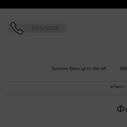
Αναζήτησ
2103212226
Summer Sales up to 70% off
NΕ
ΑΡΧΙΚΉ
Φ