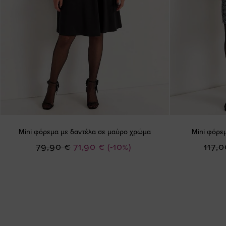
Mini φόρεμα με δαντέλα σε μαύρο χρώμα
Mini φόρε
Ειδική
79,90 €
71,90 €
(-10%)
117,0
Τιμή