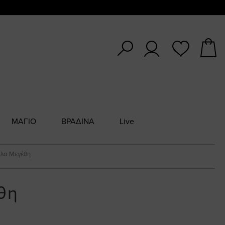
ΜΑΓΙΟ
ΒΡΑΔΙΝΑ
Live
λα Μεγέθη
θη