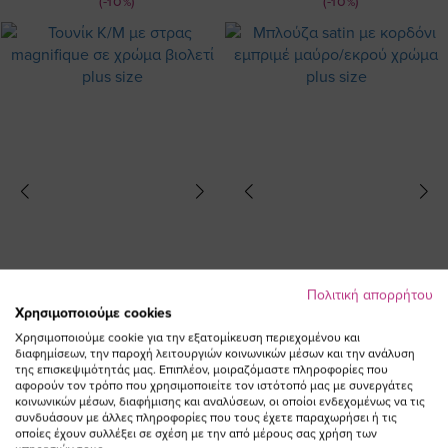
(-10%)
(-10%)
Πολιτική απορρήτου
Χρησιμοποιούμε cookies
Χρησιμοποιούμε cookie για την εξατομίκευση περιεχομένου και
διαφημίσεων, την παροχή λειτουργιών κοινωνικών μέσων και την ανάλυση
της επισκεψιμότητάς μας. Επιπλέον, μοιραζόμαστε πληροφορίες που
αφορούν τον τρόπο που χρησιμοποιείτε τον ιστότοπό μας με συνεργάτες
Τουνίκ Κ/Μ με στρας magnifique σε
Μπλούζα satin με κορδόνι εμπριμέ
κοινωνικών μέσων, διαφήμισης και αναλύσεων, οι οποίοι ενδεχομένως να τις
χρώμα βιολετί plus size
μαύρο/εκρού χρώμα plus size
συνδυάσουν με άλλες πληροφορίες που τους έχετε παραχωρήσει ή τις
Ειδική
Ειδική
45,90 €
41,30 €
46,00 €
36,80 €
οποίες έχουν συλλέξει σε σχέση με την από μέρους σας χρήση των