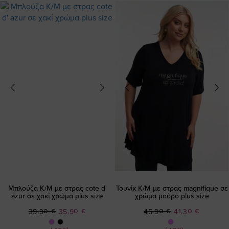
Μπλούζα Κ/Μ με στρας cote d'
Τουνίκ Κ/Μ με στρας magnifique σε
azur σε χακί χρώμα plus size
χρώμα μαύρο plus size
Ειδική
Ειδική
39,90 €
35,90 €
45,90 €
41,30 €
Τιμή
Τιμή