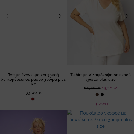
Τοπ με έναν ώμο και χρυσή
T-shirt με V λαιμόκοψη σε εκρού
λεπτομέρεια σε μαύρο χρώμα plus
χρώμα plus size
ize
Ειδική
24,00 €
19,20 €
33,00 €
Τιμή
(-20%)