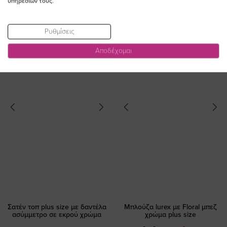
υπηρεσιών τους.
Τιμή
Τιμή
(-10%)
(-20%)
Ρυθμίσεις
Αποδέχομαι
Σατέν τοπ plus size με δαντέλα
Μπλούζα lurex με Floral μπεζ
ασύμμετρο σε εκρού χρώμα
χρώμα plus size