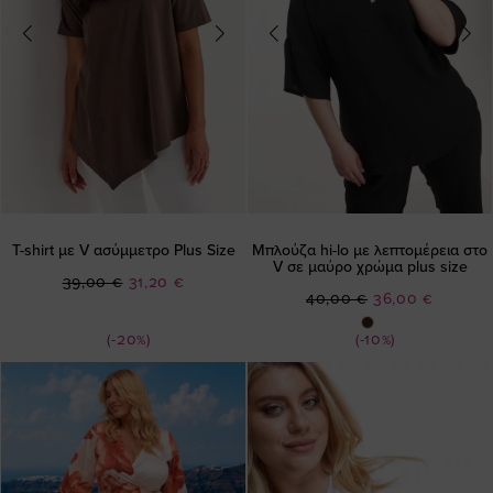
T-shirt με V ασύμμετρο Plus Size
Μπλούζα hi-lo με λεπτομέρεια στο
V σε μαύρο χρώμα plus size
Ειδική
39,00 €
31,20 €
Ειδική
40,00 €
36,00 €
Τιμή
Τιμή
(-20%)
(-10%)