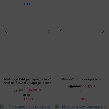
Μπλούζα Κ/Μ με στρας cote d'
Μπλούζα V με σούρα πίσω
azur σε βιολετί χρώμα plus size
Ειδική
45,00 €
40,50 €
Ειδική
39,90 €
35,90 €
Τιμή
Τιμή
(-10%)
(-10%)