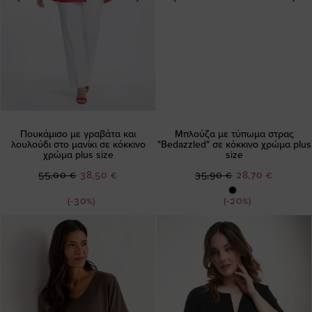
Πουκάμισο με γραβάτα και
Μπλούζα με τύπωμα στρας
λουλούδι στο μανίκι σε κόκκινο
"Bedazzled" σε κόκκινο χρώμα plus
χρώμα plus size
size
Ειδική
Ειδική
55,00 €
38,50 €
35,90 €
28,70 €
Τιμή
Τιμή
(-30%)
(-20%)