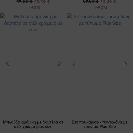
Ειδική
Ειδική
55,00 €
49,50 €
67,60 €
33,80 €
Τιμή
Τιμή
(-10%)
(-50%)
Μπλούζα αμάνικη με δαντέλα σε
Σετ πουκάμισο - παντελόνα με
σιέλ χρώμα plus size
τύπωμα Plus Size