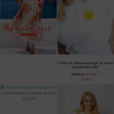
T-shirt με τύπωμα orange σε λευκό
χρώμα plus size
Ειδική
27,00 €
20,00 €
Τιμή
(-26%)