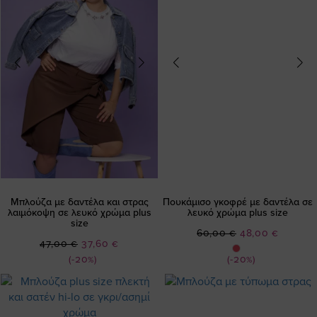
Μπλούζα με δαντέλα και στρας
Πουκάμισο γκοφρέ με δαντέλα σε
λαιμόκοψη σε λευκό χρώμα plus
λευκό χρώμα plus size
size
Ειδική
60,00 €
48,00 €
Ειδική
47,00 €
37,60 €
Τιμή
Τιμή
(-20%)
(-20%)