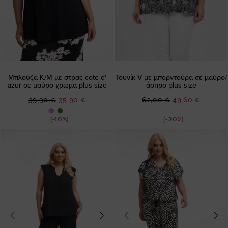
Μπλούζα Κ/Μ με στρας cote d'
Τουνίκ V με μπορντούρα σε μαύρο/
azur σε μαύρο χρώμα plus size
άσπρο plus size
Ειδική
Ειδική
39,90 €
35,90 €
62,00 €
49,60 €
Τιμή
Τιμή
(-10%)
(-20%)