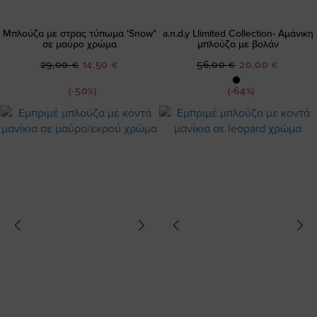
Μπλούζα με στρας τύπωμα 'Snow"
a.n.d.y Llimited Collection- Αμάνικη
σε μαύρο χρώμα
μπλούζα με βολάν
Ειδική
Ειδική
29,00 €
14,50 €
56,00 €
20,00 €
Τιμή
Τιμή
(-50%)
(-64%)