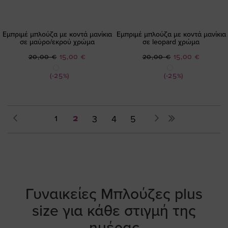
Εμπριμέ μπλούζα με κοντά μανίκια
Εμπριμέ μπλούζα με κοντά μανίκια
σε μαύρο/εκρού χρώμα
σε leopard χρώμα
Ειδική
Ειδική
20,00 €
15,00 €
20,00 €
15,00 €
Τιμή
Τιμή
(-25%)
(-25%)
Σελίδα
Σελίδα
Προηγούμενο
Σελίδα
You're
Σελίδα
Σελίδα
Σελίδα
Σελίδα
Επόμενο
1
2
3
4
5
currently
reading
page
Γυναικείες Μπλούζες plus
size για κάθε στιγμή της
ημέρας