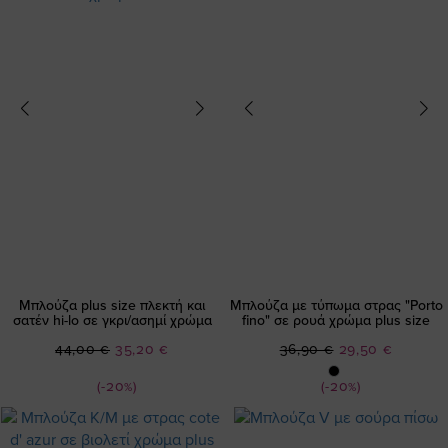
Μπλούζα plus size πλεκτή και
Μπλούζα με τύπωμα στρας "Porto
σατέν hi-lo σε γκρι/ασημί χρώμα
fino" σε ρουά χρώμα plus size
Ειδική
Ειδική
44,00 €
35,20 €
36,90 €
29,50 €
Τιμή
Τιμή
(-20%)
(-20%)