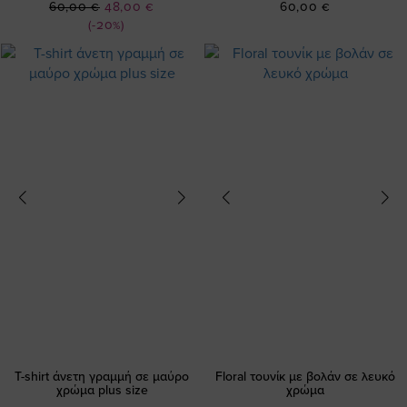
Ειδική
60,00 €
48,00 €
60,00 €
Τιμή
(-20%)
T-shirt άνετη γραμμή σε μαύρο
Floral τουνίκ με βολάν σε λευκό
χρώμα plus size
χρώμα