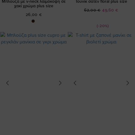
Μπλούζα με v-neck λαιμόκοψη σε
Τουνίκ σατέν floral plus size
χακί χρώμα plus size
Ειδική
62,00 €
49,60 €
26,00 €
Τιμή
(-20%)