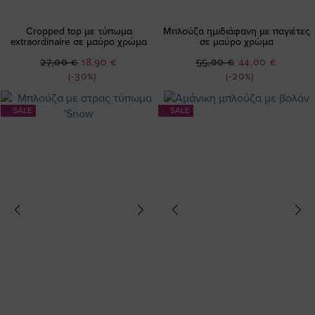
Cropped top με τύπωμα
Μπλούζα ημιδιάφανη με παγιέτες
extraordinaire σε μαύρο χρώμα
σε μαύρο χρώμα
Ειδική
Ειδική
27,00 €
18,90 €
55,00 €
44,00 €
Τιμή
Τιμή
(-30%)
(-20%)
SALE
SALE