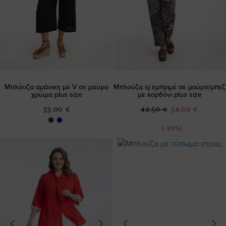
Μπλόυζα αμάνικη με V σε μαύρο
Μπλούζα sj εμπριμέ σε μαύρο/μπεζ
χρώμα plus size
με κορδόνι plus size
Ειδική
33,00 €
42,50 €
34,00 €
Τιμή
(-20%)