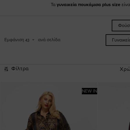
Τα
γυναικεία πουκάμισα plus size
είνα
Φούσ
Εμφάνιση
ανά σελίδα
Γυναικε
43
Φίλτρα
Χρ
NEW IN