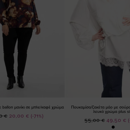
ε ballon μανίκι σε μπλε/καφέ χρώμα
Πουκαμίσα/ζακέτα μάο με σούρα
λευκό χρώμα plus s
Ειδική
0 €
20,00 €
(-71%)
Ειδική
55,00 €
49,50 €
Τιμή
Τιμή