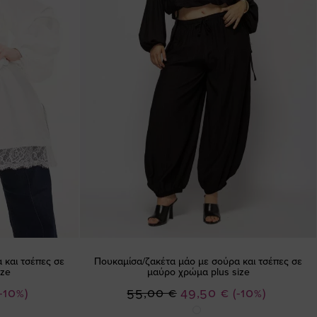
 και τσέπες σε
Πουκαμίσα/ζακέτα μάο με σούρα και τσέπες σε
ize
μαύρο χρώμα plus size
Ειδική
(-10%)
55,00 €
49,50 €
(-10%)
Τιμή