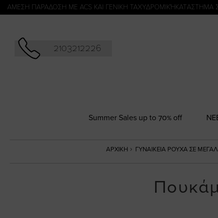
Αναζήτησ
ΑΜΕΣΗ ΠΑΡΑΔΟΣΗ ΜΕ ACS ΚΑΙ ΓΕΝΙΚΗ ΤΑΧΥΔΡΟΜΙΚΉ
KATΑΣΤΗΜΑ 
2103212226
Summer Sales up to 70% off
NΕ
ΑΡΧΙΚΉ
ΓΥΝΑΙΚΕΊΑ ΡΟΎΧΑ ΣΕ ΜΕΓΆ
Πουκάμ