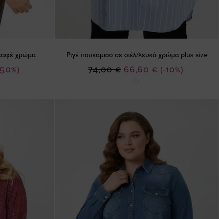
 καφέ χρώμα
Ριγέ πουκάμισο σε σιέλ/λευκό χρώμα plus size
Ειδική
-50%)
74,00 €
66,60 €
(-10%)
Τιμή