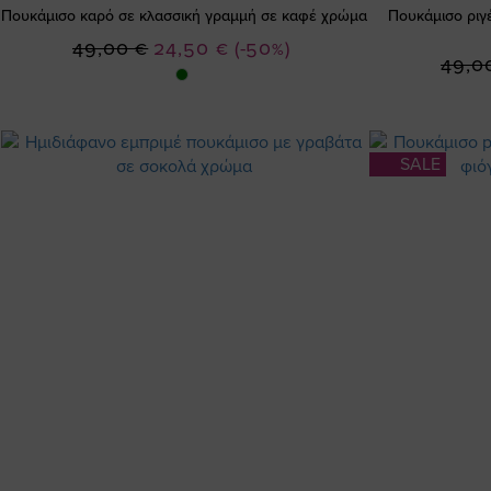
Πουκάμισο καρό σε κλασσική γραμμή σε καφέ χρώμα
Πουκάμισο ριγ
Ειδική
49,00 €
24,50 €
(-50%)
49,0
Τιμή
SALE