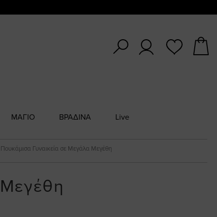
ΜΑΓΙΟ
ΒΡΑΔΙΝΑ
Live
Πουκάμισα Γυναικεία σε Μεγάλα Μεγέθη
 Μεγέθη