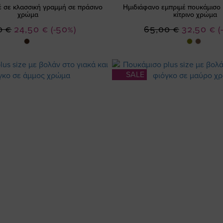
έ σε κλασσική γραμμή σε πράσινο
Ημιδιάφανο εμπριμέ πουκάμισο 
χρώμα
κίτρινο χρώμα
Ειδική
Ειδική
0 €
24,50 €
(-50%)
65,00 €
32,50 €
(
Τιμή
Τιμή
SALE