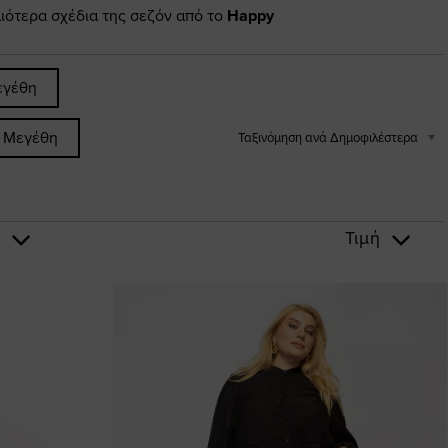
αιότερα σχέδια της σεζόν από το
Happy
εγέθη
α Μεγέθη
Ταξινόμηση ανά Δημοφιλέστερα
ς
Τιμή