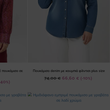
μέ πουκάμισο σε
Πουκάμισο denim με κουμπιά φίλντισι plus size
Ειδική
74,00 €
66,60 €
(-10%)
-40%)
Τιμή