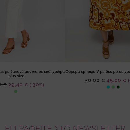
έ με ζαπονέ μανίκια σε εκάι χρώμα
Φόρεμα εμπριμέ V με δέσιμο σε χρώ
plus size
Ειδική
50,00 €
45,00 €
Ειδική
0 €
29,40 €
(-30%)
Τιμή
Τιμή
ΕΓΓΡΑΦΕΙΤΕ ΣΤΟ NEWSLETTER