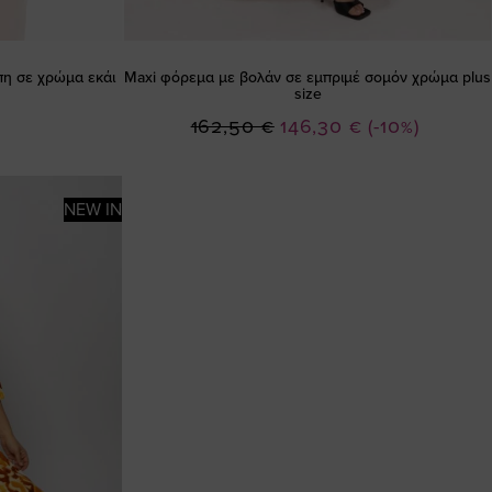
πη σε χρώμα εκάι
Maxi φόρεμα με βολάν σε εμπριμέ σομόν χρώμα plus
size
Ειδική
162,50 €
146,30 €
(-10%)
Τιμή
NEW IN