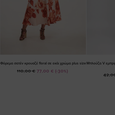
Φόρεμα σατέν κρουαζέ floral σε εκάι χρώμα plus size
Μπλούζα V εμπριμ
Ειδική
110,00 €
77,00 €
(-30%)
42,0
Τιμή