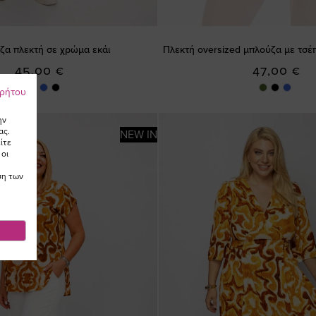
α πλεκτή σε χρώμα εκάι
Πλεκτή oversized μπλούζα με τσέ
45,00 €
47,00 €
ρρήτου
ην
ας.
NEW IN
ίτε
 οι
ση των