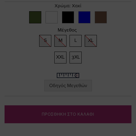
gallery
Χρώμα:
Χακί
Μέγεθος
S
M
L
XL
XXL
3XL
Οδηγός Μεγεθών
ΠΡΟΣΘΗΚΗ ΣΤΟ ΚΑΛΑΘΙ