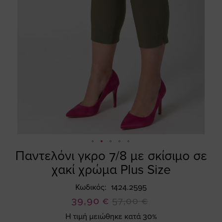
Παντελόνι γκρο 7/8 με σκίσιμο σε
Skip
to
χακί χρώμα Plus Size
the
beginning
Κωδικός
1424.2595
of
Ειδική
39,90 €
57,00 €
the
Τιμή
Η τιμή μειώθηκε κατά 30%
images