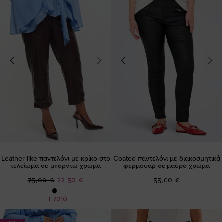
Leather like παντελόνι με κρίκο στο
Coated παντελόνι με διακοσμητικά
τελείωμα σε μπορντώ χρώμα
φερμουάρ σε μαύρο χρώμα
Ειδική
75,00 €
22,50 €
55,00 €
Τιμή
(-70%)