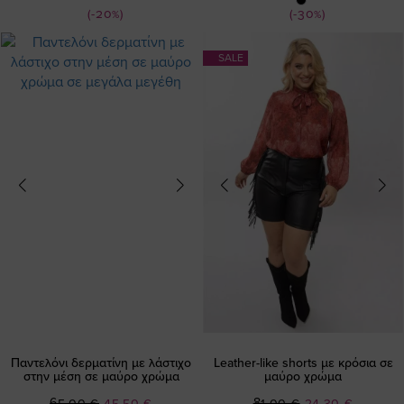
(-20%)
(-30%)
SALE
Παντελόνι δερματίνη με λάστιχο
Leather-like shorts με κρόσια σε
στην μέση σε μαύρο χρώμα
μαύρο χρώμα
Ειδική
Ειδική
65,00 €
45,50 €
81,00 €
24,30 €