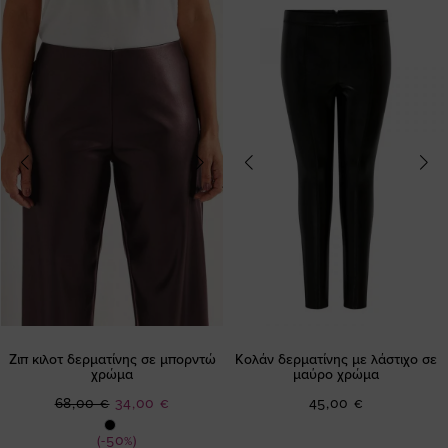
Ζιπ κιλοτ δερματίνης σε μπορντώ
Κολάν δερματίνης με λάστιχο σε
χρώμα
μαύρο χρώμα
Ειδική
68,00 €
34,00 €
45,00 €
Τιμή
(-50%)