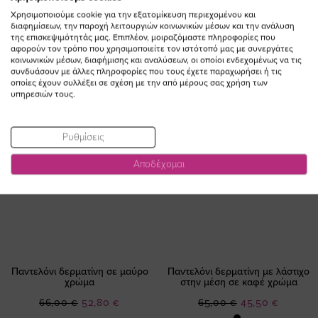
Χρησιμοποιούμε cookie για την εξατομίκευση περιεχομένου και
διαφημίσεων, την παροχή λειτουργιών κοινωνικών μέσων και την ανάλυση
της επισκεψιμότητάς μας. Επιπλέον, μοιραζόμαστε πληροφορίες που
αφορούν τον τρόπο που χρησιμοποιείτε τον ιστότοπό μας με συνεργάτες
κοινωνικών μέσων, διαφήμισης και αναλύσεων, οι οποίοι ενδεχομένως να τις
συνδυάσουν με άλλες πληροφορίες που τους έχετε παραχωρήσει ή τις
οποίες έχουν συλλέξει σε σχέση με την από μέρους σας χρήση των
υπηρεσιών τους.
Ρυθμίσεις
Αποδέχομαι
Παντελόνι δερματίνη σε μαύρο
Παντελόνι δερματίνη με λάστιχο
χρώμα
στην μέση σε καφέ χρώμα
Ειδική
Ειδική
66,00 €
52,80 €
65,00 €
45,50 €
Τιμή
Τιμή