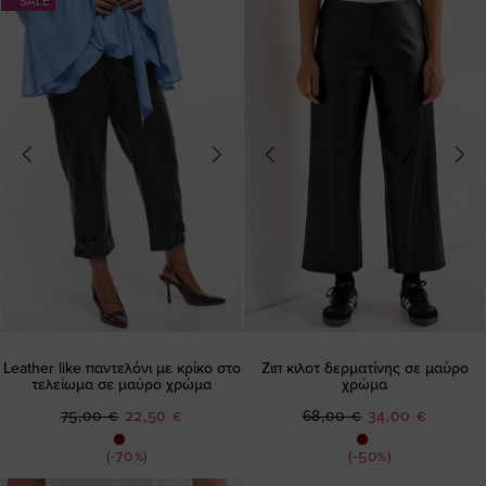
SALE
Leather like παντελόνι με κρίκο στο
Ζιπ κιλοτ δερματίνης σε μαύρο
τελείωμα σε μαύρο χρώμα
χρώμα
Ειδική
Ειδική
75,00 €
22,50 €
68,00 €
34,00 €
Τιμή
Τιμή
(-70%)
(-50%)