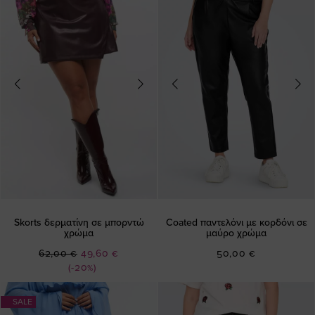
Skorts δερματίνη σε μπορντώ
Coated παντελόνι με κορδόνι σε
χρώμα
μαύρο χρώμα
Ειδική
62,00 €
49,60 €
50,00 €
Τιμή
(-20%)
SALE