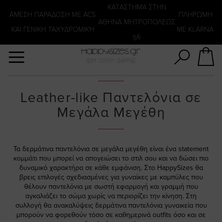
Αναζήτηση
KATΑΣΤΗΜΑ ΣΤΗΝ
ΑΜΕΣΗ ΠΑΡΑΔΟΣΗ ΜΕ ACS
ΠΛΗΡΩΜΗ
ΑΘΗΝΑ ΜΗΤΡΟΠΟΛΕΩΣ
ΚΑΙ ΓΕΝΙΚΗ ΤΑΧΥΔΡΟΜΙΚΉ
ΜΕ KLARNA
56
Leather-like Παντελόνια σε
Μεγάλα Μεγέθη
Τα δερμάτινα παντελόνια σε μεγάλα μεγέθη είναι ένα statement
κομμάτι που μπορεί να απογειώσει το στιλ σου και να δώσει πιο
δυναμικό χαρακτήρα σε κάθε εμφάνιση. Στο HappySizes θα
βρεις επιλογές σχεδιασμένες για γυναίκες με καμπύλες που
θέλουν παντελόνια με σωστή εφαρμογή και γραμμή που
αγκαλιάζει το σώμα χωρίς να περιορίζει την κίνηση. Στη
συλλογή θα ανακαλύψεις δερμάτινα παντελόνια γυναικεία που
μπορούν να φορεθούν τόσο σε καθημερινά outfits όσο και σε