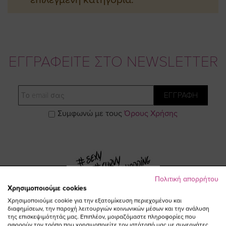
ΕΓΓΡΑΦΕΙΤΕ ΣΤΟ NEWSLETTER
Email
ΕΓΓΡΑΦΗ
Συμφωνώ με τους
Όρους Χρήσης
Πολιτική απορρήτου
Χρησιμοποιούμε cookies
Χρησιμοποιούμε cookie για την εξατομίκευση περιεχομένου και
Visit
Visit
Visit
Visit
διαφημίσεων, την παροχή λειτουργιών κοινωνικών μέσων και την ανάλυση
της επισκεψιμότητάς μας. Επιπλέον, μοιραζόμαστε πληροφορίες που
αφορούν τον τρόπο που χρησιμοποιείτε τον ιστότοπό μας με συνεργάτες