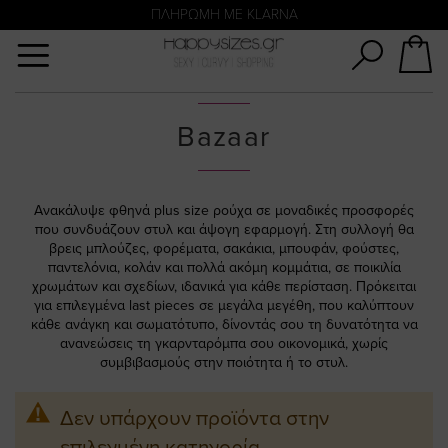
Αναζήτηση
ΑΜΕΣΗ ΠΑΡΑΔΟΣΗ ΜΕ ACS ΚΑΙ ΓΕΝΙΚΗ ΤΑΧΥΔΡΟΜΙΚΉ
ΠΛΗΡΩΜΗ ΜΕ KLARNA
Bazaar
Ανακάλυψε φθηνά plus size ρούχα σε μοναδικές προσφορές
που συνδυάζουν στυλ και άψογη εφαρμογή. Στη συλλογή θα
βρεις μπλούζες, φορέματα, σακάκια, μπουφάν, φούστες,
παντελόνια, κολάν και πολλά ακόμη κομμάτια, σε ποικιλία
χρωμάτων και σχεδίων, ιδανικά για κάθε περίσταση. Πρόκειται
για επιλεγμένα last pieces σε μεγάλα μεγέθη, που καλύπτουν
κάθε ανάγκη και σωματότυπο, δίνοντάς σου τη δυνατότητα να
ανανεώσεις τη γκαρνταρόμπα σου οικονομικά, χωρίς
συμβιβασμούς στην ποιότητα ή το στυλ.
Δεν υπάρχουν προϊόντα στην
επιλεγμένη κατηγορία.