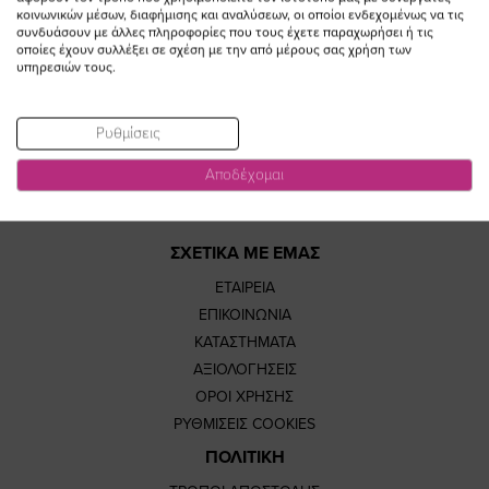
κοινωνικών μέσων, διαφήμισης και αναλύσεων, οι οποίοι ενδεχομένως να τις
https://www.fac
https://www.
https://w
our
συνδυάσουν με άλλες πληροφορίες που τους έχετε παραχωρήσει ή τις
οποίες έχουν συλλέξει σε σχέση με την από μέρους σας χρήση των
υπηρεσιών τους.
page
page
feature=
TikTok
Ρυθμίσεις
page
page
Αποδέχομαι
ΣΧΕΤΙΚΑ ΜΕ ΕΜΑΣ
ΕΤΑΙΡΕΙΑ
ΕΠΙΚΟΙΝΩΝΙΑ
ΚΑΤΑΣΤΗΜΑΤΑ
ΑΞΙΟΛΟΓΗΣΕΙΣ
ΟΡΟΙ ΧΡΗΣΗΣ
ΡΥΘΜΙΣΕΙΣ COOKIES
ΠΟΛΙΤΙΚΗ