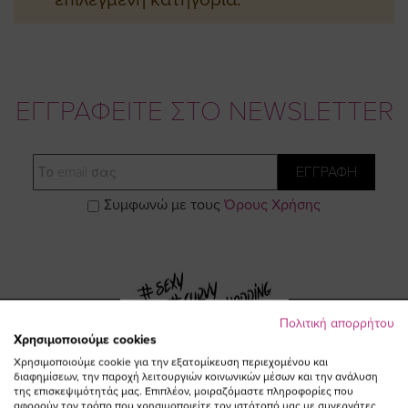
ΕΓΓΡΑΦΕΙΤΕ ΣΤΟ NEWSLETTER
Email
ΕΓΓΡΑΦΗ
Συμφωνώ με τους
Όρους Χρήσης
Πολιτική απορρήτου
Χρησιμοποιούμε cookies
Χρησιμοποιούμε cookie για την εξατομίκευση περιεχομένου και
Visit
Visit
Visit
Visit
διαφημίσεων, την παροχή λειτουργιών κοινωνικών μέσων και την ανάλυση
της επισκεψιμότητάς μας. Επιπλέον, μοιραζόμαστε πληροφορίες που
αφορούν τον τρόπο που χρησιμοποιείτε τον ιστότοπό μας με συνεργάτες