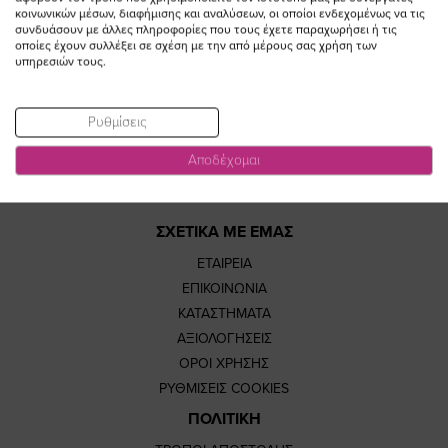
κοινωνικών μέσων, διαφήμισης και αναλύσεων, οι οποίοι ενδεχομένως να τις
https://www.fac
https://www.
https://w
our
συνδυάσουν με άλλες πληροφορίες που τους έχετε παραχωρήσει ή τις
οποίες έχουν συλλέξει σε σχέση με την από μέρους σας χρήση των
υπηρεσιών τους.
page
page
feature=
TikTok
Ρυθμίσεις
page
page
Αποδέχομαι
ΣΧΕΤΙΚΑ ΜΕ ΕΜΑΣ
ΕΤΑΙΡΕΙΑ
ΕΠΙΚΟΙΝΩΝΙΑ
ΚΑΤΑΣΤΗΜΑΤΑ
ΑΞΙΟΛΟΓΗΣΕΙΣ
ΟΡΟΙ ΧΡΗΣΗΣ
ΡΥΘΜΙΣΕΙΣ COOKIES
ΠΟΛΙΤΙΚΗ