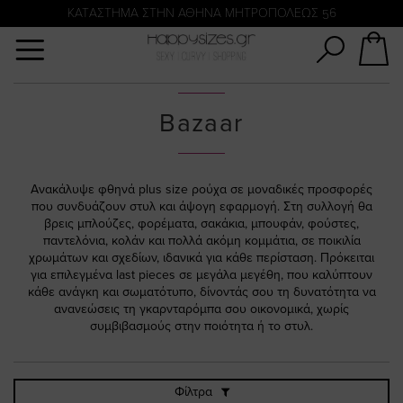
Αναζήτηση
KATΑΣΤΗΜΑ ΣΤΗΝ ΑΘΗΝΑ ΜΗΤΡΟΠΟΛΕΩΣ 56
Bazaar
Ανακάλυψε φθηνά plus size ρούχα σε μοναδικές προσφορές
που συνδυάζουν στυλ και άψογη εφαρμογή. Στη συλλογή θα
βρεις μπλούζες, φορέματα, σακάκια, μπουφάν, φούστες,
παντελόνια, κολάν και πολλά ακόμη κομμάτια, σε ποικιλία
χρωμάτων και σχεδίων, ιδανικά για κάθε περίσταση. Πρόκειται
για επιλεγμένα last pieces σε μεγάλα μεγέθη, που καλύπτουν
κάθε ανάγκη και σωματότυπο, δίνοντάς σου τη δυνατότητα να
ανανεώσεις τη γκαρνταρόμπα σου οικονομικά, χωρίς
συμβιβασμούς στην ποιότητα ή το στυλ.
Φίλτρα