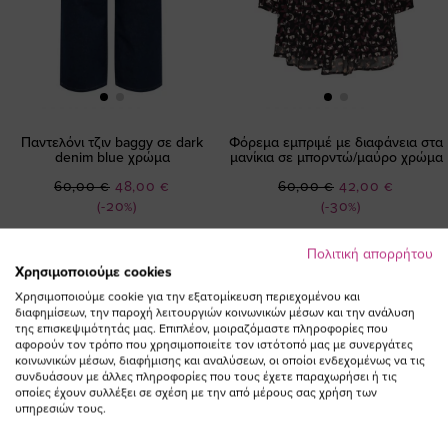
Παντελόνι τζιν baggy σε dark
Φόρεμα εμπριμέ με διαφάνεια στα
denim blue χρώμα
μανίκια σε μπορντώ/μαύρο χρώμα
Ειδική
Ειδική
60,00 €
48,00 €
60,00 €
42,00 €
Τιμή
Τιμή
(-20%)
(-30%)
Πολιτική απορρήτου
Χρησιμοποιούμε cookies
Χρησιμοποιούμε cookie για την εξατομίκευση περιεχομένου και
διαφημίσεων, την παροχή λειτουργιών κοινωνικών μέσων και την ανάλυση
της επισκεψιμότητάς μας. Επιπλέον, μοιραζόμαστε πληροφορίες που
αφορούν τον τρόπο που χρησιμοποιείτε τον ιστότοπό μας με συνεργάτες
ΕΓΓΡΑΦΕΙΤΕ ΣΤΟ NEWSLETTER
κοινωνικών μέσων, διαφήμισης και αναλύσεων, οι οποίοι ενδεχομένως να τις
συνδυάσουν με άλλες πληροφορίες που τους έχετε παραχωρήσει ή τις
οποίες έχουν συλλέξει σε σχέση με την από μέρους σας χρήση των
υπηρεσιών τους.
Email
ΕΓΓΡΑΦΗ