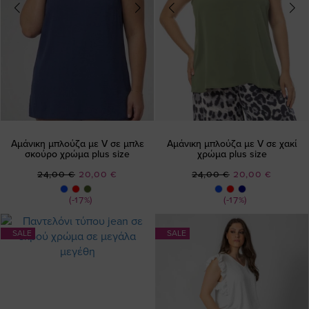
Αμάνικη μπλούζα με V σε μπλε
Αμάνικη μπλούζα με V σε χακί
σκούρο χρώμα plus size
χρώμα plus size
Ειδική
Ειδική
24,00 €
20,00 €
24,00 €
20,00 €
Τιμή
Τιμή
(-17%)
(-17%)
SALE
SALE