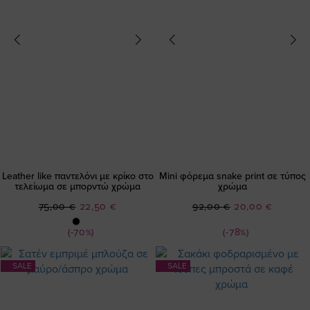
Leather like παντελόνι με κρίκο στο
Mini φόρεμα snake print σε τύπος
τελείωμα σε μπορντώ χρώμα
χρώμα
Ειδική
Ειδική
75,00 €
22,50 €
92,00 €
20,00 €
Τιμή
Τιμή
(-70%)
(-78%)
SALE
SALE