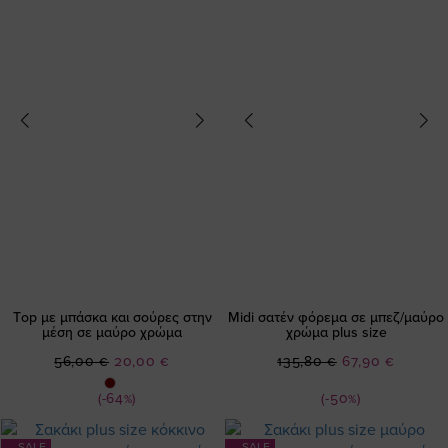
Τop με μπάσκα και σούρες στην
Midi σατέν φόρεμα σε μπεζ/μαύρο
μέση σε μαύρο χρώμα
χρώμα plus size
Ειδική
Ειδική
56,00 €
20,00 €
135,80 €
67,90 €
Τιμή
Τιμή
(-64%)
(-50%)
SALE
SALE