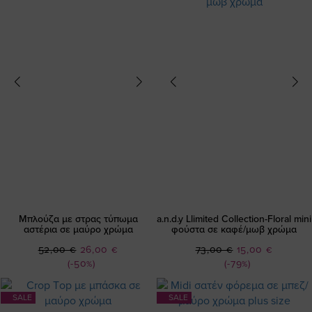
Μπλούζα με στρας τύπωμα
a.n.d.y Llimited Collection-Floral mini
αστέρια σε μαύρο χρώμα
φούστα σε καφέ/μωβ χρώμα
Ειδική
Ειδική
52,00 €
26,00 €
73,00 €
15,00 €
Τιμή
Τιμή
(-50%)
(-79%)
SALE
SALE