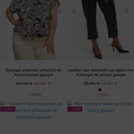
Εμπριμέ ελαστική μπλούζα σε
Leather like παντελόνι με κρίκο στο
λευκό/μαύρο χρώμα
τελείωμα σε μαύρο χρώμα
Ειδική
Ειδική
50,00 €
30,00 €
75,00 €
22,50 €
Τιμή
Τιμή
(-40%)
(-70%)
SALE
SALE