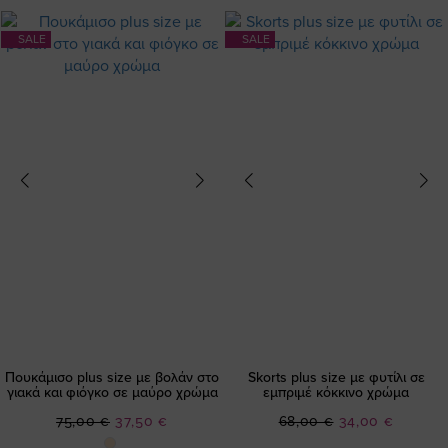
SALE
SALE
Πουκάμισο plus size με βολάν στο
Skorts plus size με φυτίλι σε
γιακά και φιόγκο σε μαύρο χρώμα
εμπριμέ κόκκινο χρώμα
Ειδική
Ειδική
75,00 €
37,50 €
68,00 €
34,00 €
Τιμή
Τιμή