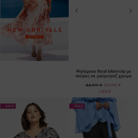
Ψηλόμεσο floral bikini-slip με
σούρες σε μαύρο/ροζ χρώμα
Ειδική
44,00 €
20,00 €
Τιμή
(-55%)
SALE
SALE