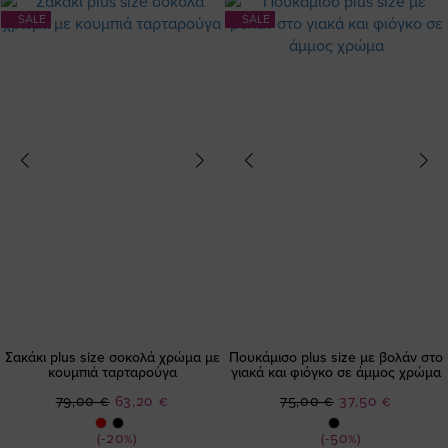
SALE
SALE
Σακάκι plus size σοκολά χρώμα με
Πουκάμισο plus size με βολάν στο
κουμπιά ταρταρούγα
γιακά και φιόγκο σε άμμος χρώμα
Ειδική
Ειδική
79,00 €
63,20 €
75,00 €
37,50 €
Τιμή
Τιμή
(-20%)
(-50%)