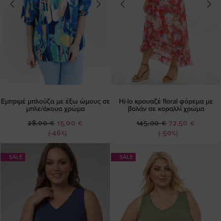
Εμπριμέ μπλούζα με έξω ώμους σε
Hi-lo κρουαζέ floral φόρεμα με
μπλε/άκουα χρώμα
βολάν σε κοραλλί χρώμα
Ειδική
Ειδική
28,00 €
15,00 €
145,00 €
72,50 €
Τιμή
Τιμή
(-46%)
(-50%)
SALE
SALE