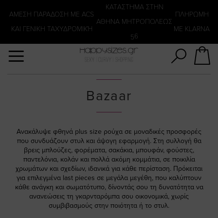
Αναζήτηση
KATΑΣΤΗΜΑ ΣΤΗΝ
ΑΜΕΣΗ ΠΑΡΑΔΟΣΗ ΜΕ ACS
ΠΛΗΡΩΜΗ
ΑΘΗΝΑ ΜΗΤΡΟΠΟΛΕΩΣ
ΚΑΙ ΓΕΝΙΚΗ ΤΑΧΥΔΡΟΜΙΚΉ
ΜΕ KLARNA
56
Bazaar
Ανακάλυψε φθηνά plus size ρούχα σε μοναδικές προσφορές
που συνδυάζουν στυλ και άψογη εφαρμογή. Στη συλλογή θα
βρεις μπλούζες, φορέματα, σακάκια, μπουφάν, φούστες,
παντελόνια, κολάν και πολλά ακόμη κομμάτια, σε ποικιλία
χρωμάτων και σχεδίων, ιδανικά για κάθε περίσταση. Πρόκειται
για επιλεγμένα last pieces σε μεγάλα μεγέθη, που καλύπτουν
κάθε ανάγκη και σωματότυπο, δίνοντάς σου τη δυνατότητα να
ανανεώσεις τη γκαρνταρόμπα σου οικονομικά, χωρίς
συμβιβασμούς στην ποιότητα ή το στυλ.