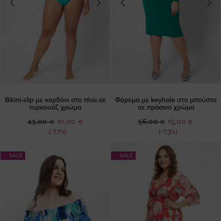
Bikini-slip με κορδόνι στο πλάι σε
Φόρεμα με keyhole στο μπούστο
τυρκουάζ χρώμα
σε πράσινο χρώμα
Ειδική
Ειδική
43,00 €
10,00 €
56,00 €
15,00 €
Τιμή
Τιμή
(-77%)
(-73%)
SALE
SALE