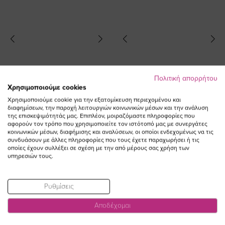
Πολιτική απορρήτου
Χρησιμοποιούμε cookies
Χρησιμοποιούμε cookie για την εξατομίκευση περιεχομένου και
διαφημίσεων, την παροχή λειτουργιών κοινωνικών μέσων και την ανάλυση
της επισκεψιμότητάς μας. Επιπλέον, μοιραζόμαστε πληροφορίες που
αφορούν τον τρόπο που χρησιμοποιείτε τον ιστότοπό μας με συνεργάτες
κοινωνικών μέσων, διαφήμισης και αναλύσεων, οι οποίοι ενδεχομένως να τις
Σατέν εμπριμέ μπλούζα σε μαύρο/
Σακάκι φοδραρισμένο με τσέπες
συνδυάσουν με άλλες πληροφορίες που τους έχετε παραχωρήσει ή τις
άσπρο χρώμα
μπροστά σε καφέ χρώμα
οποίες έχουν συλλέξει σε σχέση με την από μέρους σας χρήση των
υπηρεσιών τους.
Ειδική
Ειδική
70,00 €
21,00 €
141,00 €
70,50 €
Τιμή
Τιμή
(-70%)
(-50%)
Ρυθμίσεις
SALE
SALE
Αποδέχομαι