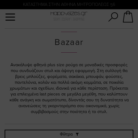
Αναζήτηση
KATΑΣΤΗΜΑ ΣΤΗΝ ΑΘΗΝΑ ΜΗΤΡΟΠΟΛΕΩΣ 56
Bazaar
Ανακάλυψε φθηνά plus size ρούχα σε μοναδικές προσφορές
που συνδυάζουν στυλ και άψογη εφαρμογή. Στη συλλογή θα
βρεις μπλούζες, φορέματα, σακάκια, μπουφάν, φούστες,
παντελόνια, κολάν και πολλά ακόμη κομμάτια, σε ποικιλία
χρωμάτων και σχεδίων, ιδανικά για κάθε περίσταση. Πρόκειται
για επιλεγμένα last pieces σε μεγάλα μεγέθη, που καλύπτουν
κάθε ανάγκη και σωματότυπο, δίνοντάς σου τη δυνατότητα να
ανανεώσεις τη γκαρνταρόμπα σου οικονομικά, χωρίς
συμβιβασμούς στην ποιότητα ή το στυλ.
Φίλτρα