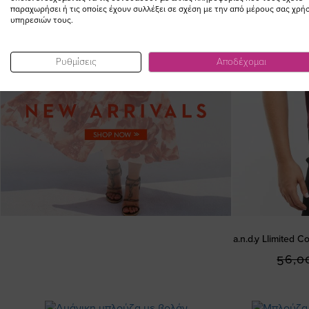
παραχωρήσει ή τις οποίες έχουν συλλέξει σε σχέση με την από μέρους σας χρή
υπηρεσιών τους.
Ρυθμίσεις
Αποδέχομαι
a.n.d.y Llimited 
56,0