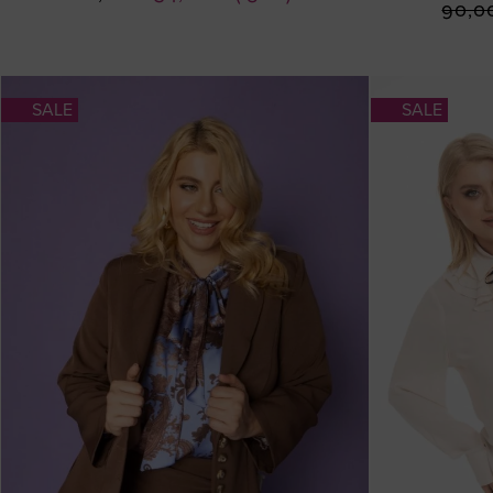
90,0
Τιμή
SALE
SALE