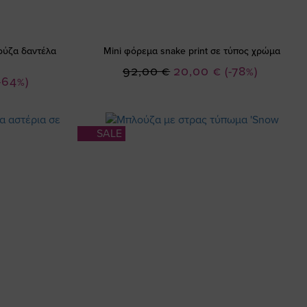
πλούζα δαντέλα
Mini φόρεμα snake print σε τύπος χρώμα
Ειδική
92,00 €
20,00 €
(-78%)
-64%)
Τιμή
SALE