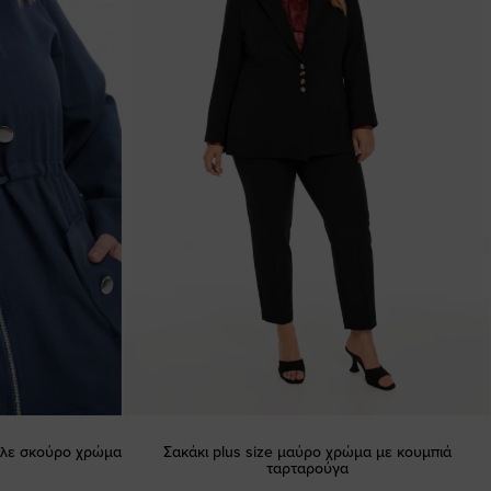
πλε σκούρο χρώμα
Σακάκι plus size μαύρο χρώμα με κουμπιά
ταρταρούγα