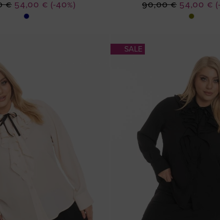
Ειδική
Ειδική
0 €
54,00 €
(-40%)
90,00 €
54,00 €
(
Τιμή
Τιμή
SALE