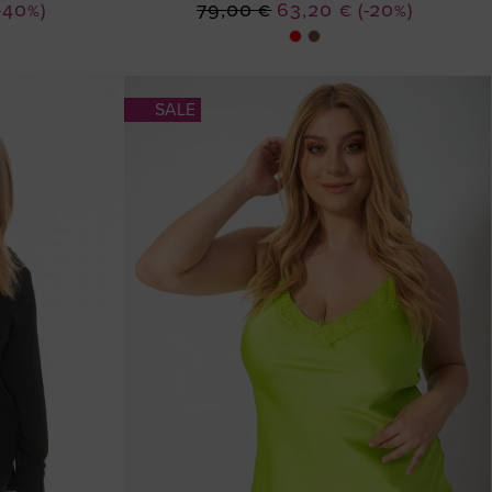
Ειδική
-40%)
79,00 €
63,20 €
(-20%)
Τιμή
SALE