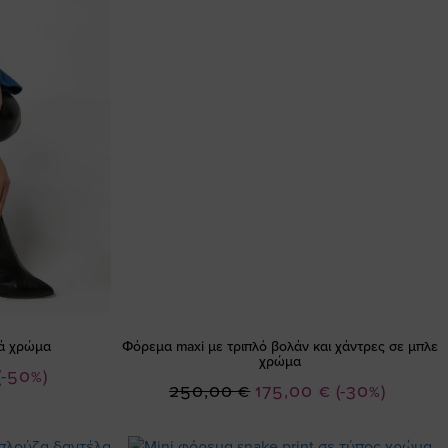
υά χρώμα
Φόρεμα maxi με τριπλό βολάν και χάντρες σε μπλε
χρώμα
(-50%)
Ειδική
250,00 €
175,00 €
(-30%)
Τιμή