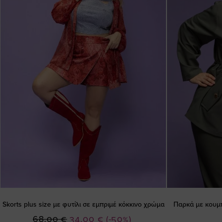
Skorts plus size με φυτίλι σε εμπριμέ κόκκινο χρώμα
Παρκά με κουμπ
Ειδική
68,00 €
34,00 €
(-50%)