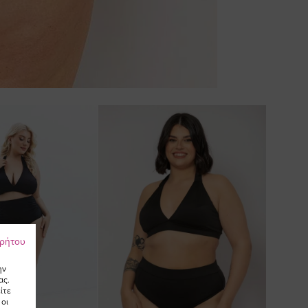
ρρήτου
ην
ας.
ίτε
 οι