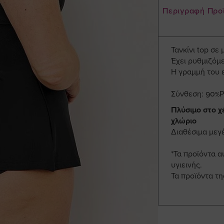
Περιγραφή Προ
Τανκίνι top σε
Έχει ρυθμιζόμε
Η γραμμή του ε
Σύνθεση: 90%P
Πλύσιμο στο χέ
χλώριο
Διαθέσιμα μεγ
*Τα προϊόντα α
υγιεινής.
Τα προϊόντα τ