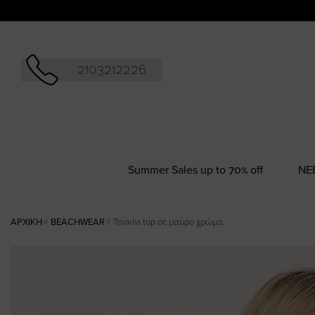
Αναζήτησ
2103212226
Summer Sales up to 70% off
NΕ
ΑΡΧΙΚΉ
BEACHWEAR
Τανκίνι top σε μαύρο χρώμα
Skip
to
the
end
of