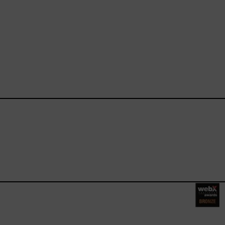
ebook.com/happysizes/
instagram.com/happysizes
ww.youtube.com/user/Hap
mhee