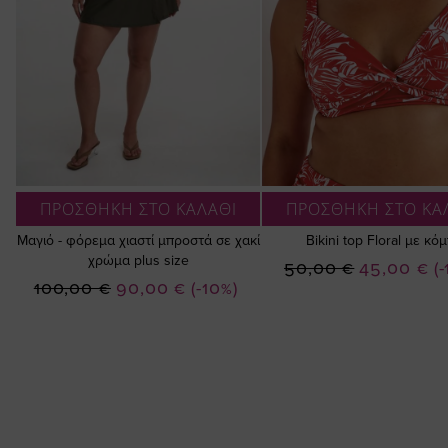
ΠΡΟΣΘΗΚΗ ΣΤΟ ΚΑΛΑΘΙ
ΠΡΟΣΘΗΚΗ ΣΤΟ ΚΑ
Μαγιό - φόρεμα χιαστί μπροστά σε χακί
Bikini top Floral με κό
χρώμα plus size
Ειδική
50,00 €
45,00 €
(
Ειδική
100,00 €
90,00 €
(-10%)
Τιμή
Τιμή