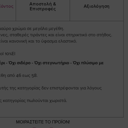
Αποστολή &
ϊόντος
Αξιολόγηση
Επιστροφές
 μαύρο χρώμα σε μεγάλα μεγέθη.
νες, σταθερές τιράντες και είναι στηρικτικό στο στήθος.
ίναι κανονική και το ύφασμα ελαστικό.
ol 10%El
ρι - Όχι σιδέρο - Όχι στεγνωτήριο - Όχι πλύσιμο με
έθη από 46 εως 58.
υτής της κατηγορίας δεν επιστρέφονται για λόγους
ης κατηγορίας πωλούνται χωριστά.
ΜΟΙΡΑΣΤΕΙΤΕ ΤΟ ΠΡΟΪΟΝ!