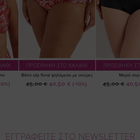
ΛΑΘΙ
ΠΡΟΣΘΗΚΗ ΣΤΟ ΚΑΛΑΘΙ
ΠΡΟΣΘΗΚΗ ΣΤ
μπο
Bikini slip floral ψηλόμεσο με σούρες
Μαγιό σορ
Ειδική
Ειδική
-10%)
45,00 €
40,50 €
(-10%)
45,00 €
40,5
Τιμή
Τιμή
ΕΓΓΡΑΦΕΙΤΕ ΣΤΟ NEWSLETTER