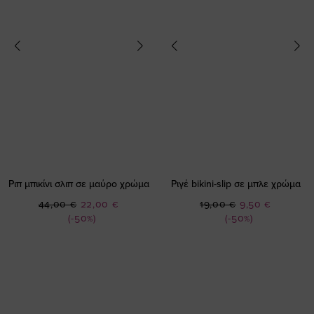
Ριπ μπικίνι σλιπ σε μαύρο χρώμα
Ριγέ bikini-slip σε μπλε χρώμα
Ειδική
Ειδική
44,00 €
22,00 €
19,00 €
9,50 €
Τιμή
Τιμή
(-50%)
(-50%)