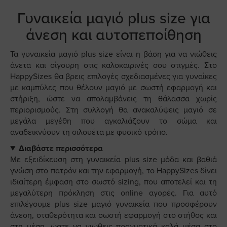
Γυναικεία μαγιό plus size για
άνεση και αυτοπεποίθηση
Τα γυναικεία μαγιό plus size είναι η βάση για να νιώθεις
άνετα και σίγουρη στις καλοκαιρινές σου στιγμές. Στο
HappySizes θα βρεις επιλογές σχεδιασμένες για γυναίκες
με καμπύλες που θέλουν μαγιό με σωστή εφαρμογή και
στήριξη, ώστε να απολαμβάνεις τη θάλασσα χωρίς
περιορισμούς. Στη συλλογή θα ανακαλύψεις μαγιό σε
μεγάλα μεγέθη που αγκαλιάζουν το σώμα και
αναδεικνύουν τη σιλουέτα με φυσικό τρόπο.
Διαβάστε περισσότερα
Με εξειδίκευση στη γυναικεία plus size μόδα και βαθιά
γνώση στο πατρόν και την εφαρμογή, το HappySizes δίνει
ιδιαίτερη έμφαση στο σωστό sizing, που αποτελεί και τη
μεγαλύτερη πρόκληση στις online αγορές. Για αυτό
επιλέγουμε plus size μαγιό γυναικεία που προσφέρουν
άνεση, σταθερότητα και σωστή εφαρμογή στο στήθος και
στη μέση, ώστε να νιώθεις πραγματικά καλά μέσα στο