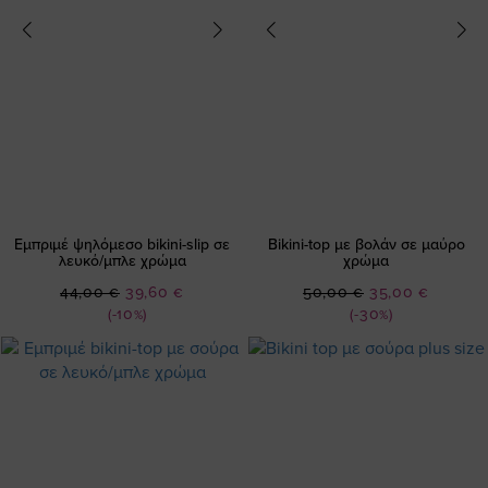
Εμπριμέ ψηλόμεσο bikini-slip σε
Bikini-top με βολάν σε μαύρο
λευκό/μπλε χρώμα
χρώμα
Ειδική
Ειδική
44,00 €
39,60 €
50,00 €
35,00 €
Τιμή
Τιμή
(-10%)
(-30%)