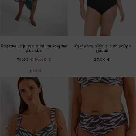
Καφτάνι με jungle print και κουμπιά
Ψηλόμεσο bikini-slip σε μαύρο
plus size
χρώμα
Ειδική
74,00 €
66,60 €
27,00 €
Τιμή
(-10%)