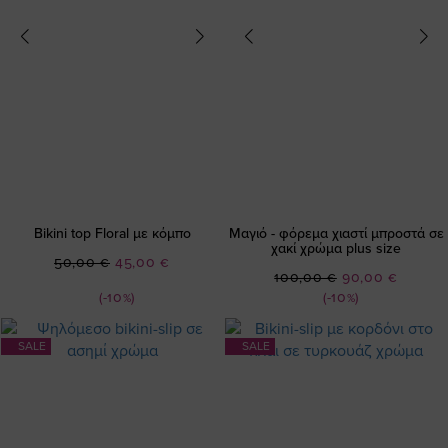
Bikini top Floral με κόμπο
Μαγιό - φόρεμα χιαστί μπροστά σε
χακί χρώμα plus size
Ειδική
50,00 €
45,00 €
Ειδική
100,00 €
90,00 €
Τιμή
Τιμή
(-10%)
(-10%)
SALE
SALE