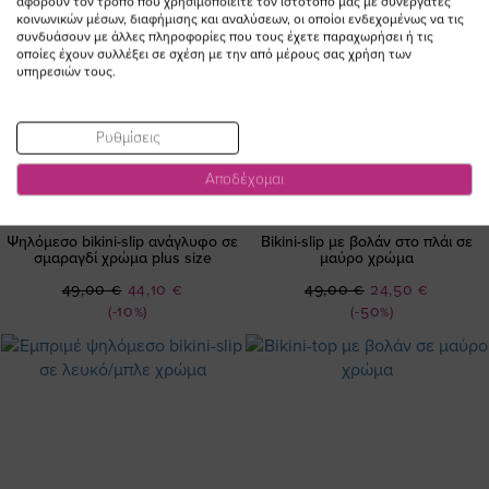
αφορούν τον τρόπο που χρησιμοποιείτε τον ιστότοπό μας με συνεργάτες
κοινωνικών μέσων, διαφήμισης και αναλύσεων, οι οποίοι ενδεχομένως να τις
συνδυάσουν με άλλες πληροφορίες που τους έχετε παραχωρήσει ή τις
οποίες έχουν συλλέξει σε σχέση με την από μέρους σας χρήση των
υπηρεσιών τους.
Ρυθμίσεις
Αποδέχομαι
Ψηλόμεσο bikini-slip ανάγλυφο σε
Bikini-slip με βολάν στο πλάι σε
σμαραγδί χρώμα plus size
μαύρο χρώμα
Ειδική
Ειδική
49,00 €
44,10 €
49,00 €
24,50 €
Τιμή
Τιμή
(-10%)
(-50%)