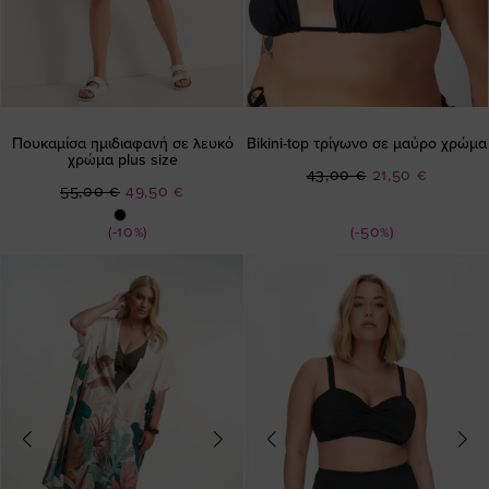
Πουκαμίσα ημιδιαφανή σε λευκό
Bikini-top τρίγωνο σε μαύρο χρώμα
χρώμα plus size
Ειδική
43,00 €
21,50 €
Ειδική
55,00 €
49,50 €
Τιμή
Τιμή
(-10%)
(-50%)