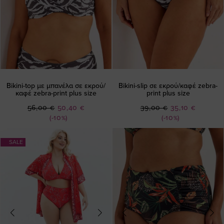
Bikini-top με μπανέλα σε εκρού/
Bikini-slip σε εκρού/καφέ zebra-
καφέ zebra-print plus size
print plus size
Ειδική
Ειδική
56,00 €
50,40 €
39,00 €
35,10 €
Τιμή
Τιμή
(-10%)
(-10%)
SALE