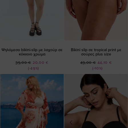
Ψηλόμεσο bikini-slip με λαχούρ σε
Bikini slip σε tropical print με
κόκκινο χρώμα
σούρες plus size
Ειδική
Ειδική
39,00 €
20,00 €
49,00 €
44,10 €
Τιμή
Τιμή
(-49%)
(-10%)