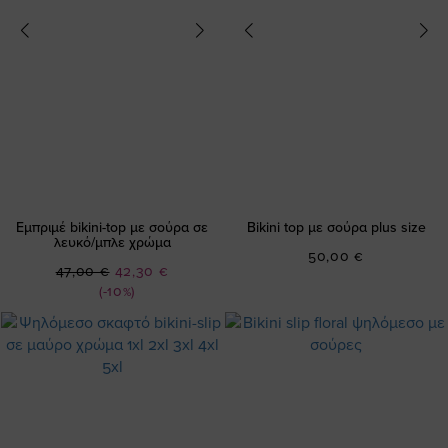
Εμπριμέ bikini-top με σούρα σε
Bikini top με σούρα plus size
λευκό/μπλε χρώμα
50,00 €
Ειδική
47,00 €
42,30 €
Τιμή
(-10%)