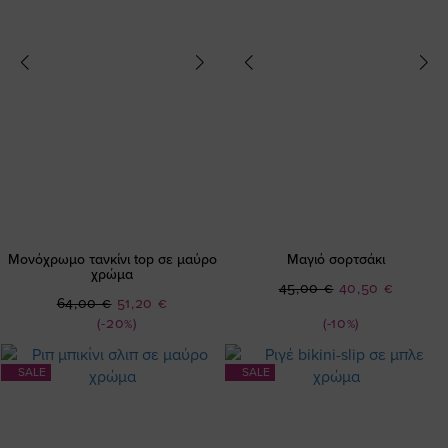
Μονόχρωμο τανκίνι top σε μαύρο
Μαγιό σορτσάκι
χρώμα
Ειδική
45,00 €
40,50 €
Ειδική
64,00 €
51,20 €
Τιμή
Τιμή
(-20%)
(-10%)
SALE
SALE