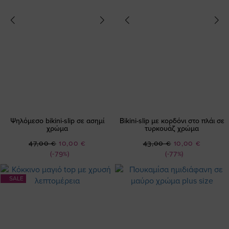
Ψηλόμεσο bikini-slip σε ασημί
Bikini-slip με κορδόνι στο πλάι σε
χρώμα
τυρκουάζ χρώμα
Ειδική
Ειδική
47,00 €
10,00 €
43,00 €
10,00 €
Τιμή
Τιμή
(-79%)
(-77%)
SALE