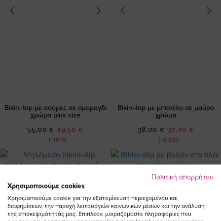
Bikini top με σούρες σε σμαραγδι
Bikini-top με μπανέλα σε μαύρο
χρώμα plus size
χρώμα
Ειδική
Ειδική
55,00 €
49,50 €
38,00 €
30,40 €
Τιμή
Τιμή
(-10%)
(-20%)
Πολιτική απορρήτου
Χρησιμοποιούμε cookies
Χρησιμοποιούμε cookie για την εξατομίκευση περιεχομένου και
διαφημίσεων, την παροχή λειτουργιών κοινωνικών μέσων και την ανάλυση
της επισκεψιμότητάς μας. Επιπλέον, μοιραζόμαστε πληροφορίες που