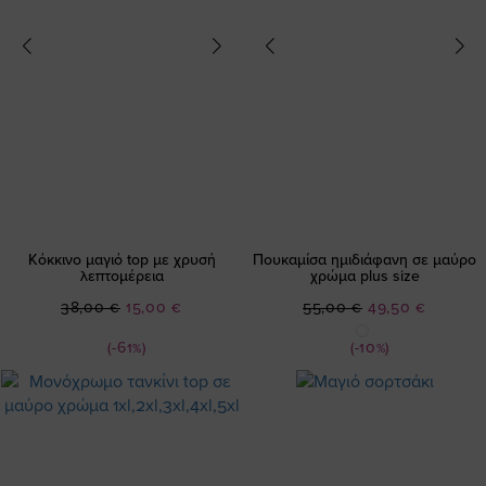
Κόκκινο μαγιό top με χρυσή
Πουκαμίσα ημιδιάφανη σε μαύρο
λεπτομέρεια
χρώμα plus size
Ειδική
Ειδική
38,00 €
15,00 €
55,00 €
49,50 €
Τιμή
Τιμή
(-61%)
(-10%)