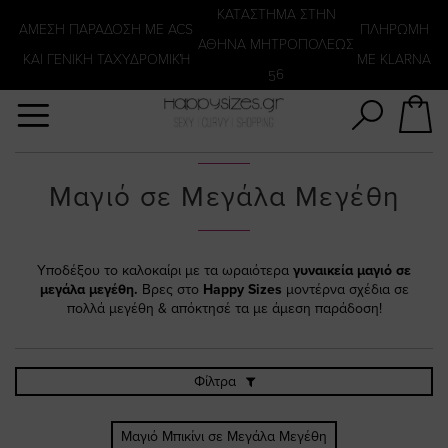
Αναζήτηση
KATΑΣΤΗΜΑ ΣΤΗΝ
ΑΜΕΣΗ ΠΑΡΑΔΟΣΗ ΜΕ ACS
ΠΛΗΡΩΜΗ
ΑΘΗΝΑ ΜΗΤΡΟΠΟΛΕΩΣ
ΚΑΙ ΓΕΝΙΚΗ ΤΑΧΥΔΡΟΜΙΚΉ
ΜΕ KLARNA
56
Μαγιό σε Μεγάλα Μεγέθη
Υποδέξου το καλοκαίρι με τα ωραιότερα
γυναικεία μαγιό σε
μεγάλα μεγέθη.
Βρες στο
Happy Sizes
μοντέρνα σχέδια σε
πολλά μεγέθη & απόκτησέ τα με άμεση παράδοση!
Φίλτρα
Μαγιό Μπικίνι σε Μεγάλα Μεγέθη