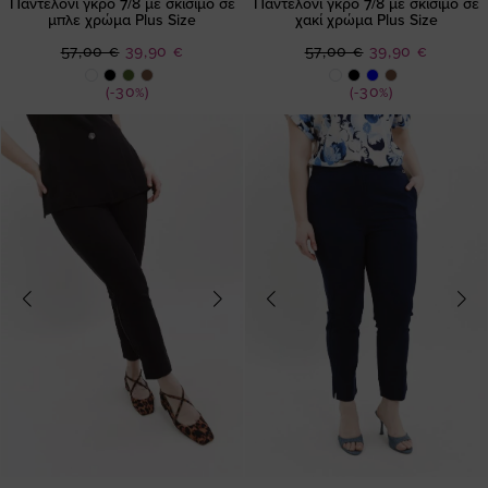
Παντελόνι γκρο 7/8 με σκίσιμο σε
Παντελόνι γκρο 7/8 με σκίσιμο σε
μπλε χρώμα Plus Size
χακί χρώμα Plus Size
Ειδική
Ειδική
57,00 €
39,90 €
57,00 €
39,90 €
Τιμή
Τιμή
(-30%)
(-30%)