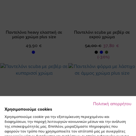
Παντελόνα heavy ελαστική σε
Παντελόνι scuba με ρεβέρ σε
μαύρο χρώμα plus size
εκρού χρώμα
Ειδική
49,90 €
54,00 €
37,80 €
Τιμή
(-30%)
Πολιτική απορρήτου
Χρησιμοποιούμε cookies
Χρησιμοποιούμε cookie για την εξατομίκευση περιεχομένου και
διαφημίσεων, την παροχή λειτουργιών κοινωνικών μέσων και την ανάλυση
της επισκεψιμότητάς μας. Επιπλέον, μοιραζόμαστε πληροφορίες που
αφορούν τον τρόπο που χρησιμοποιείτε τον ιστότοπό μας με συνεργάτες