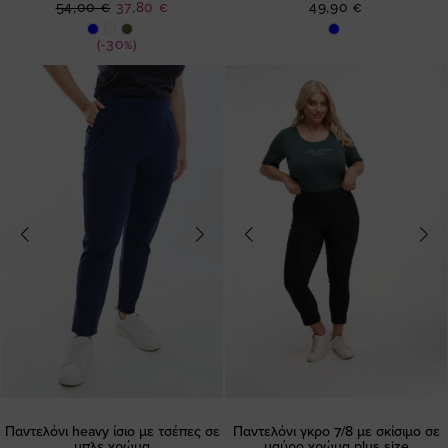
Ειδική
54,00 €
37,80 €
49,90 €
Τιμή
(-30%)
Παντελόνι heavy ίσιο με τσέπες σε
Παντελόνι γκρο 7/8 με σκίσιμο σε
μπλε χρώμα
μαύρο χρώμα plus size