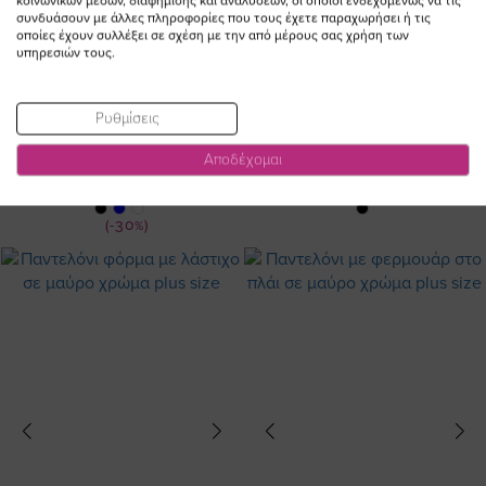
κοινωνικών μέσων, διαφήμισης και αναλύσεων, οι οποίοι ενδεχομένως να τις
συνδυάσουν με άλλες πληροφορίες που τους έχετε παραχωρήσει ή τις
οποίες έχουν συλλέξει σε σχέση με την από μέρους σας χρήση των
υπηρεσιών τους.
Ρυθμίσεις
Παντελόνι scuba με ρεβέρ σε
Παντελόνι φόρμα με λάστιχο σε
κυπαρισσί χρώμα
άμμος χρώμα plus size
Αποδέχομαι
Ειδική
54,00 €
37,80 €
45,00 €
Τιμή
(-30%)