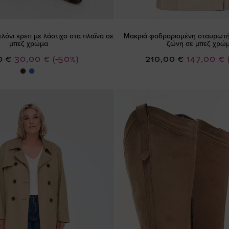
λόνι κρεπ με λάστιχο στα πλαϊνά σε
Μακριά φοδραρισμένη σταυρωτή
μπεζ χρώμα
ζώνη σε μπεζ χρώ
Ειδική
Ειδική
0 €
30,00 €
(-50%)
210,00 €
147,00 €
Τιμή
Τιμή