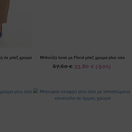
μμή σε μπεζ χρώμα
Μπλούζα lurex με Floral μπεζ χρώμα plus size
Ειδική
67,60 €
33,80 €
(-50%)
Τιμή