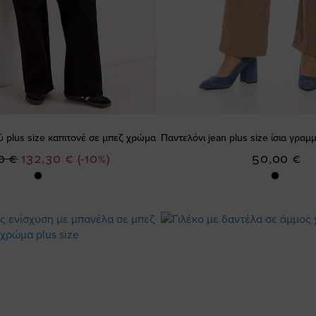
plus size καπιτονέ σε μπεζ χρώμα
Παντελόνι jean plus size ίσια γρα
Ειδική
0 €
132,30 €
(-10%)
50,00 €
Τιμή