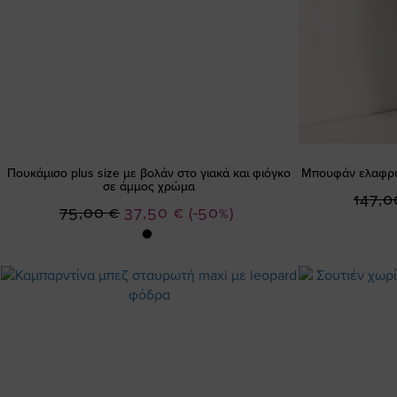
Πουκάμισο plus size με βολάν στο γιακά και φιόγκο
Μπουφάν ελαφρύ 
σε άμμος χρώμα
147,0
Ειδική
75,00 €
37,50 €
(-50%)
Τιμή