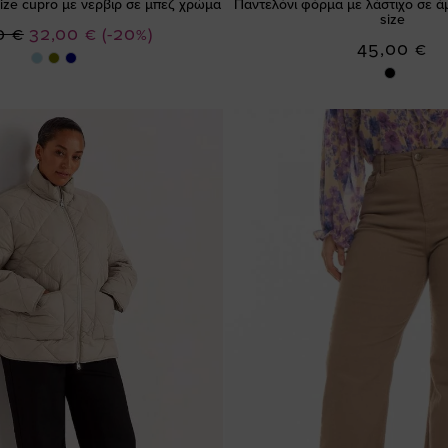
ize cupro με νερβιρ σε μπεζ χρώμα
Παντελόνι φόρμα με λάστιχο σε ά
size
Ειδική
0 €
32,00 €
(-20%)
45,00 €
Τιμή