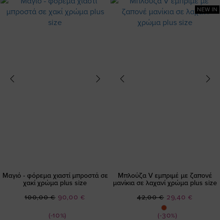
NEW IN
Μαγιό - φόρεμα χιαστί μπροστά σε
Μπλούζα V εμπριμέ με ζαπονέ
χακί χρώμα plus size
μανίκια σε λαχανί χρώμα plus size
Ειδική
Ειδική
100,00 €
90,00 €
42,00 €
29,40 €
Τιμή
Τιμή
(-10%)
(-30%)