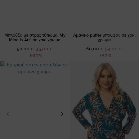
Μπλούζα με στρας τύπωμα 'My
Αμάνικο puffer μπουφάν σε χακί
Mind is Art" σε χακί χρώμα
χρώμα
Ειδική
Ειδική
50,00 €
35,00 €
60,00 €
54,00 €
Τιμή
Τιμή
(-30%)
(-10%)