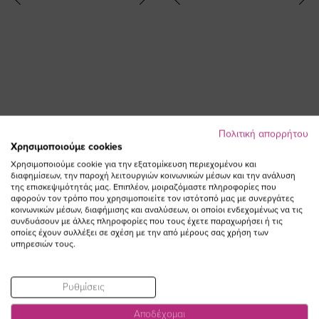
Πολιτική απορρήτου
Παντελόνι scuba με ρεβέρ σε
Scuba παντελόνι heavy καμπάνα σε
Χρησιμοποιούμε cookies
κυπαρισσί χρώμα
κυπαρισσί χρώμα
Χρησιμοποιούμε cookie για την εξατομίκευση περιεχομένου και
Ειδική
54,00 €
37,80 €
29,90 €
διαφημίσεων, την παροχή λειτουργιών κοινωνικών μέσων και την ανάλυση
Τιμή
της επισκεψιμότητάς μας. Επιπλέον, μοιραζόμαστε πληροφορίες που
(-30%)
αφορούν τον τρόπο που χρησιμοποιείτε τον ιστότοπό μας με συνεργάτες
κοινωνικών μέσων, διαφήμισης και αναλύσεων, οι οποίοι ενδεχομένως να τις
συνδυάσουν με άλλες πληροφορίες που τους έχετε παραχωρήσει ή τις
οποίες έχουν συλλέξει σε σχέση με την από μέρους σας χρήση των
υπηρεσιών τους.
Ρυθμίσεις
Αποδέχομαι