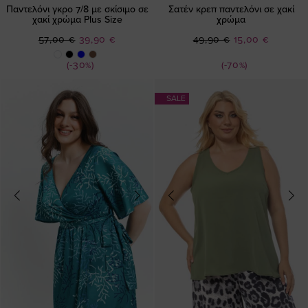
Παντελόνι γκρο 7/8 με σκίσιμο σε
Σατέν κρεπ παντελόνι σε χακί
χακί χρώμα Plus Size
χρώμα
Ειδική
Ειδική
57,00 €
39,90 €
49,90 €
15,00 €
Τιμή
Τιμή
(-30%)
(-70%)
SALE