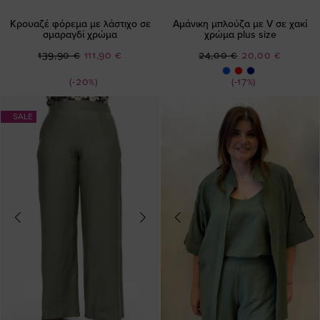
Κρουαζέ φόρεμα με λάστιχο σε
Αμάνικη μπλούζα με V σε χακί
σμαραγδί χρώμα
χρώμα plus size
Ειδική
Ειδική
139,90 €
111,90 €
24,00 €
20,00 €
Τιμή
Τιμή
(-20%)
(-17%)
SALE