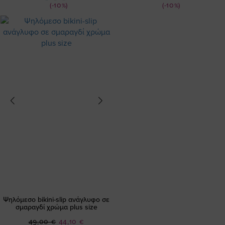
(-10%)
(-10%)
Ψηλόμεσο bikini-slip ανάγλυφο σε
σμαραγδί χρώμα plus size
Ειδική
49,00 €
44,10 €