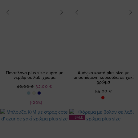
Παντελόνα plus size cupro με
Αμάνικο κοντό plus size με
νερβιρ σε λαδί χρώμα
αποσπώμενη κουκούλα σε χακί
χρώμα
Ειδική
40,00 €
32,00 €
55,00 €
Τιμή
(-20%)
SALE