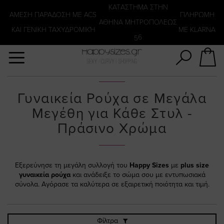
Αναζήτηση
KATΑΣΤΗΜΑ ΣΤΗΝ
ΑΜΕΣΗ ΠΑΡΑΔΟΣΗ ΜΕ ACS
ΠΛΗΡΩΜΗ
ΑΘΗΝΑ ΜΗΤΡΟΠΟΛΕΩΣ
ΚΑΙ ΓΕΝΙΚΗ ΤΑΧΥΔΡΟΜΙΚΉ
ΜΕ KLARNA
56
Γυναικεία Ρούχα σε Μεγάλα
Μεγέθη για Κάθε Στυλ -
Πράσινο Χρώμα
Εξερεύνησε τη μεγάλη συλλογή του
Happy Sizes
με
plus size
γυναικεία ρούχα
και ανάδειξε το σώμα σου με εντυπωσιακά
σύνολα. Αγόρασε τα καλύτερα σε εξαιρετική ποιότητα και τιμή.
Φίλτρα