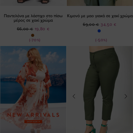
Παντελόνα με λάστιχο στο πίσω
Κιμονό με μαο γιακά σε χακί χρώμα
μέρος σε χακί χρώμα
Ειδική
69,00 €
34,50 €
Ειδική
66,00 €
19,80 €
Τιμή
Τιμή
(-70%)
(-50%)