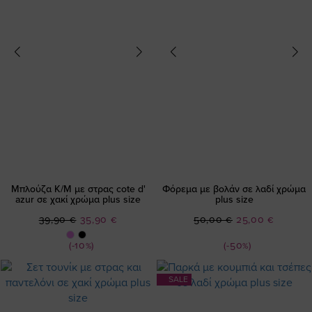
Μπλούζα Κ/Μ με στρας cote d'
Φόρεμα με βολάν σε λαδί χρώμα
azur σε χακί χρώμα plus size
plus size
Ειδική
Ειδική
39,90 €
35,90 €
50,00 €
25,00 €
Τιμή
Τιμή
(-10%)
(-50%)
SALE