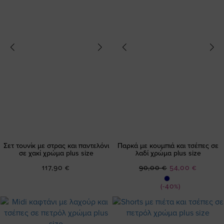
Σετ τουνίκ με στρας και παντελόνι
Παρκά με κουμπιά και τσέπες σε
σε χακί χρώμα plus size
λαδί χρώμα plus size
Ειδική
117,90 €
90,00 €
54,00 €
Τιμή
(-40%)