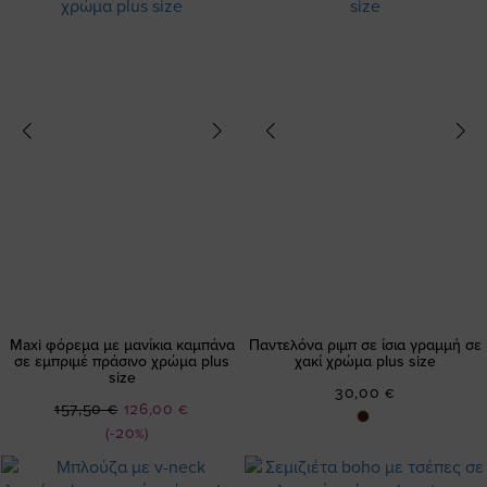
Maxi φόρεμα με μανίκια καμπάνα
Παντελόνα ριμπ σε ίσια γραμμή σε
σε εμπριμέ πράσινο χρώμα plus
χακί χρώμα plus size
size
30,00 €
Ειδική
157,50 €
126,00 €
Τιμή
(-20%)