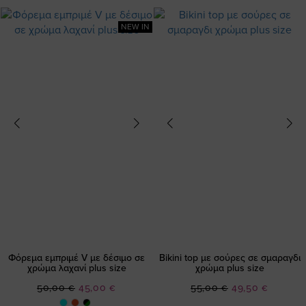
NEW IN
Φόρεμα εμπριμέ V με δέσιμο σε
Bikini top με σούρες σε σμαραγδι
χρώμα λαχανί plus size
χρώμα plus size
Ειδική
Ειδική
50,00 €
45,00 €
55,00 €
49,50 €
Τιμή
Τιμή