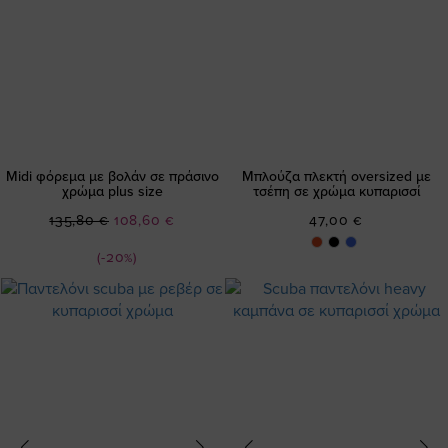
Midi φόρεμα με βολάν σε πράσινο
Μπλούζα πλεκτή oversized με
χρώμα plus size
τσέπη σε χρώμα κυπαρισσί
Ειδική
135,80 €
108,60 €
47,00 €
Τιμή
(-20%)