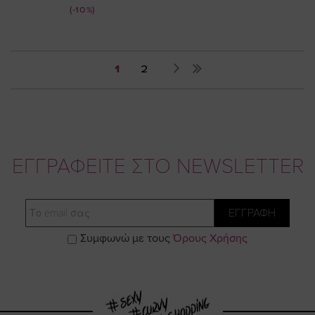
Τιμή
(-10%)
Σελίδα
You're
Σελίδα
Σελίδα
Επόμενο
1
2
currently
reading
page
ΕΓΓΡΑΦΕΙΤΕ ΣΤΟ NEWSLETTER
Email
ΕΓΓΡΑΦΗ
Συμφωνώ με τους
Όρους Χρήσης