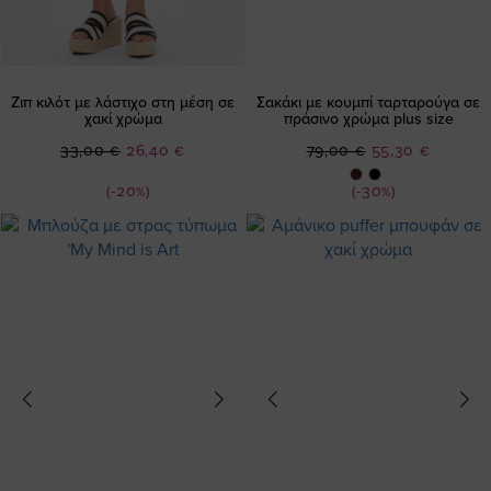
Ζιπ κιλότ με λάστιχο στη μέση σε
Σακάκι με κουμπί ταρταρούγα σε
χακί χρώμα
πράσινο χρώμα plus size
Ειδική
Ειδική
33,00 €
26,40 €
79,00 €
55,30 €
Τιμή
Τιμή
(-20%)
(-30%)