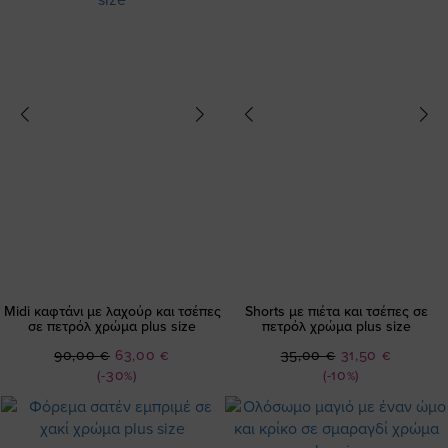
Midi καφτάνι με λαχούρ και τσέπες
Shorts με πιέτα και τσέπες σε
σε πετρόλ χρώμα plus size
πετρόλ χρώμα plus size
Ειδική
Ειδική
90,00 €
63,00 €
35,00 €
31,50 €
Τιμή
Τιμή
(-30%)
(-10%)