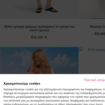
Boho εμπριμέ φόρεμα ημιδιάφανο σε μαύρο και
Φόρεμα ό
εκρού χρώμα
72,0
60,00 €
Πολιτική απο
Χρησιμοποιούμε cookies
Χρησιμοποιούμε cookie για την εξατομίκευση περιεχομένου και διαφημίσεων, τ
παροχή λειτουργιών κοινωνικών μέσων και την ανάλυση της επισκεψιμότητάς μ
Επιπλέον, μοιραζόμαστε πληροφορίες που αφορούν τον τρόπο που χρησιμοποιε
τον ιστότοπό μας με συνεργάτες κοινωνικών μέσων, διαφήμισης και αναλύσεων,
οποίοι ενδεχομένως να τις συνδυάσουν με άλλες πληροφορίες που τους έχετε