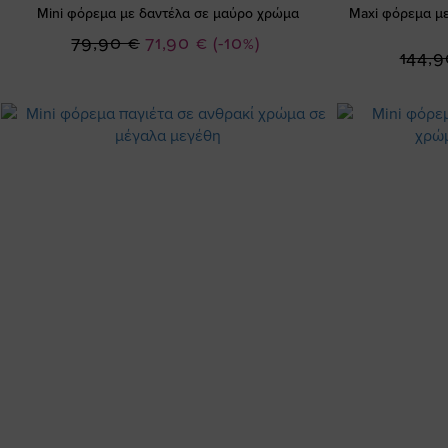
Mini φόρεμα με δαντέλα σε μαύρο χρώμα
Maxi φόρεμα με
Ειδική
79,90 €
71,90 €
(-10%)
144,9
Τιμή