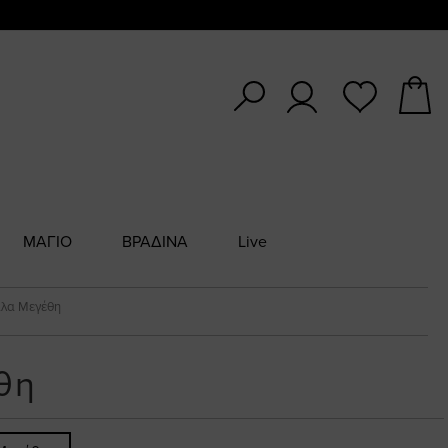
ΜΑΓΙΟ
ΒΡΑΔΙΝΑ
Live
λα Μεγέθη
θη