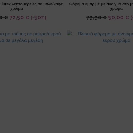
 lurex λεπτομέρειες σε μπλε/καφέ
Φόρεμα εμπριμέ με άνοιγμα στο μ
χρώμα
χρώμα
Ειδική
Ειδική
0 €
72,50 €
(-50%)
79,90 €
50,00 €
(
Τιμή
Τιμή