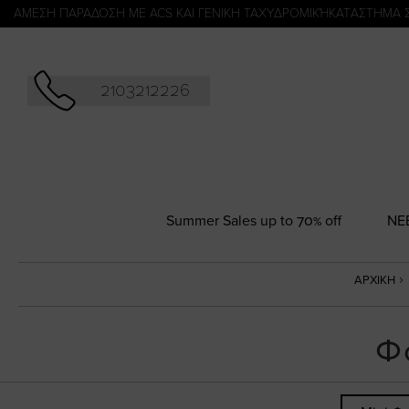
Αναζήτησ
ΑΜΕΣΗ ΠΑΡΑΔΟΣΗ ΜΕ ACS ΚΑΙ ΓΕΝΙΚΗ ΤΑΧΥΔΡΟΜΙΚΉ
KATΑΣΤΗΜΑ 
2103212226
Summer Sales up to 70% off
NΕ
ΑΡΧΙΚΉ
Φ