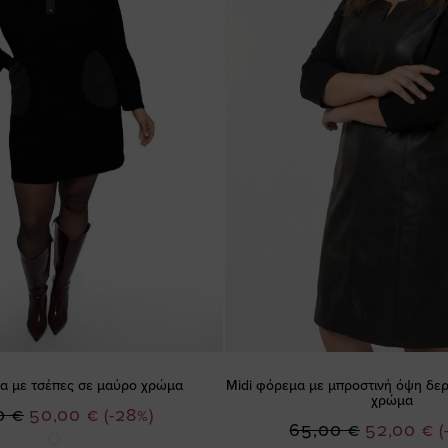
α με τσέπες σε μαύρο χρώμα
Midi φόρεμα με μπροστινή όψη δερ
χρώμα
Ειδική
0 €
50,00 €
(-28%)
Ειδική
65,00 €
52,00 €
(
Τιμή