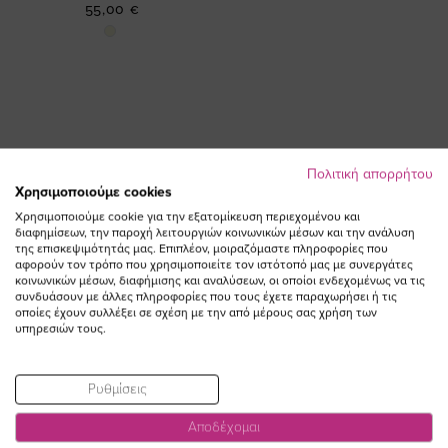
55,00 €
Πολιτική απορρήτου
Χρησιμοποιούμε cookies
ΕΓΓΡΑΦΕΙΤΕ ΣΤΟ NEWSLETTER
Χρησιμοποιούμε cookie για την εξατομίκευση περιεχομένου και
διαφημίσεων, την παροχή λειτουργιών κοινωνικών μέσων και την ανάλυση
της επισκεψιμότητάς μας. Επιπλέον, μοιραζόμαστε πληροφορίες που
Email
αφορούν τον τρόπο που χρησιμοποιείτε τον ιστότοπό μας με συνεργάτες
ΕΓΓΡΑΦΗ
κοινωνικών μέσων, διαφήμισης και αναλύσεων, οι οποίοι ενδεχομένως να τις
συνδυάσουν με άλλες πληροφορίες που τους έχετε παραχωρήσει ή τις
Συμφωνώ με τους
Όρους Χρήσης
οποίες έχουν συλλέξει σε σχέση με την από μέρους σας χρήση των
υπηρεσιών τους.
Ρυθμίσεις
Αποδέχομαι