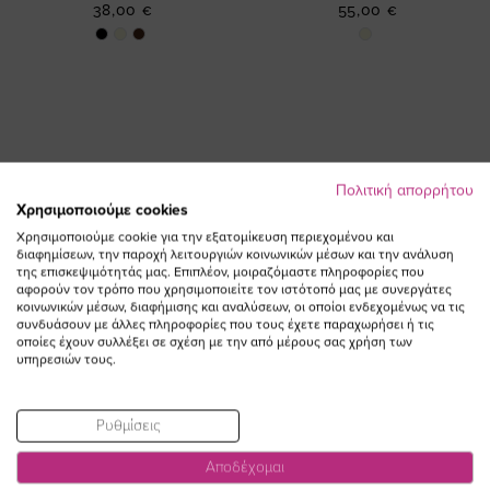
38,00 €
55,00 €
Πολιτική απορρήτου
Χρησιμοποιούμε cookies
ΕΓΓΡΑΦΕΙΤΕ ΣΤΟ NEWSLETTER
Χρησιμοποιούμε cookie για την εξατομίκευση περιεχομένου και
διαφημίσεων, την παροχή λειτουργιών κοινωνικών μέσων και την ανάλυση
της επισκεψιμότητάς μας. Επιπλέον, μοιραζόμαστε πληροφορίες που
Email
αφορούν τον τρόπο που χρησιμοποιείτε τον ιστότοπό μας με συνεργάτες
ΕΓΓΡΑΦΗ
κοινωνικών μέσων, διαφήμισης και αναλύσεων, οι οποίοι ενδεχομένως να τις
συνδυάσουν με άλλες πληροφορίες που τους έχετε παραχωρήσει ή τις
Συμφωνώ με τους
Όρους Χρήσης
οποίες έχουν συλλέξει σε σχέση με την από μέρους σας χρήση των
υπηρεσιών τους.
Ρυθμίσεις
Αποδέχομαι