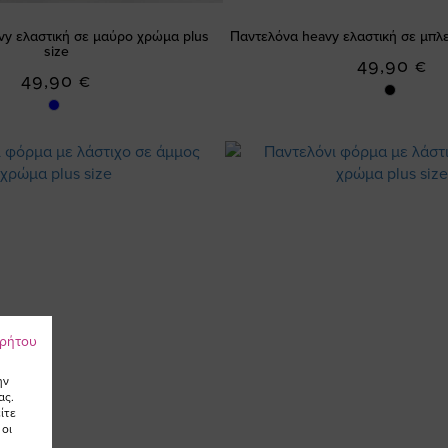
vy ελαστική σε μαύρο χρώμα plus
Παντελόνα heavy ελαστική σε μπλε
size
49,90 €
49,90 €
ρρήτου
ην
ας.
ίτε
 οι