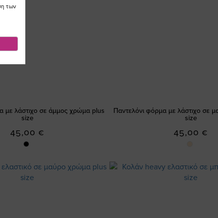
ση των
α με λάστιχο σε άμμος χρώμα plus
Παντελόνι φόρμα με λάστιχο σε μ
size
size
45,00 €
45,00 €