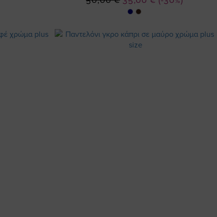
50,00 €
35,00 €
(-30%)
Τιμή