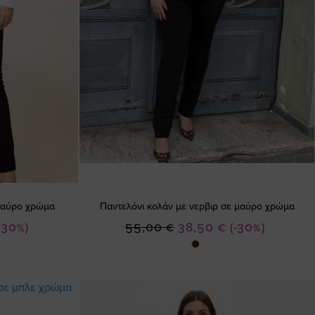
 μαύρο χρώμα
Παντελόνι κολάν με νερβιρ σε μαύρο χρώμα
Ειδική
-30%)
55,00 €
38,50 €
(-30%)
Τιμή