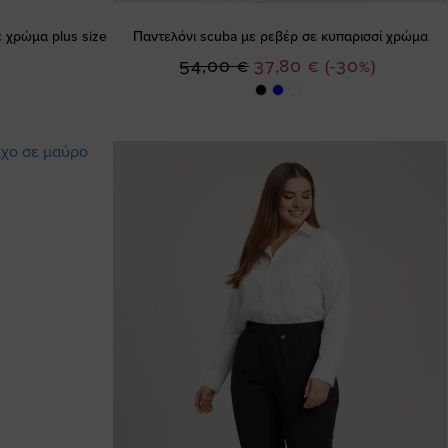
 χρώμα plus size
Παντελόνι scuba με ρεβέρ σε κυπαρισσί χρώμα
Ειδική
54,00 €
37,80 €
(-30%)
Τιμή