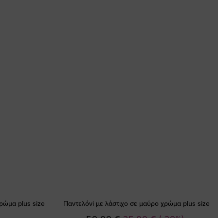
ρώμα plus size
Παντελόνi με λάστιχο σε μαύρο χρώμα plus size
Ειδική