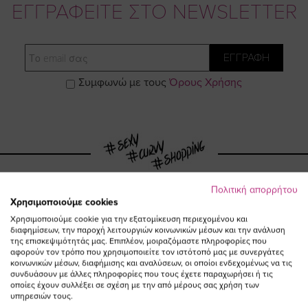
ΕΓΓΡΑΦΕΙΤΕ ΣΤΟ NEWSLETTER
Email
ΕΓΓΡΑΦΗ
Συμφωνώ με τους
Όρους Χρήσης
Πολιτική απορρήτου
Χρησιμοποιούμε cookies
Visit
Visit
Visit
Visit
Χρησιμοποιούμε cookie για την εξατομίκευση περιεχομένου και
διαφημίσεων, την παροχή λειτουργιών κοινωνικών μέσων και την ανάλυση
της επισκεψιμότητάς μας. Επιπλέον, μοιραζόμαστε πληροφορίες που
https://www.fac
https://www.
https://w
our
αφορούν τον τρόπο που χρησιμοποιείτε τον ιστότοπό μας με συνεργάτες
κοινωνικών μέσων, διαφήμισης και αναλύσεων, οι οποίοι ενδεχομένως να τις
συνδυάσουν με άλλες πληροφορίες που τους έχετε παραχωρήσει ή τις
οποίες έχουν συλλέξει σε σχέση με την από μέρους σας χρήση των
page
page
feature=
TikTok
υπηρεσιών τους.