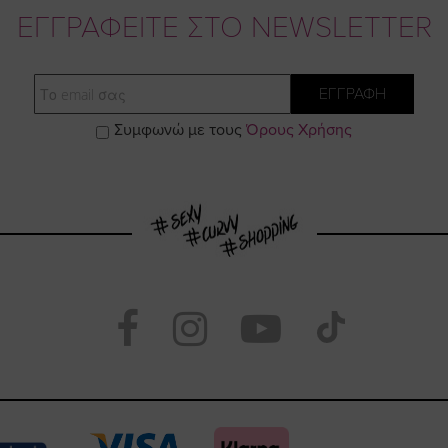
ΕΓΓΡΑΦΕΙΤΕ ΣΤΟ NEWSLETTER
Email
ΕΓΓΡΑΦΗ
Συμφωνώ με τους
Όρους Χρήσης
Visit
Visit
Visit
Visit
https://www.face
https://www.
https://
our
page
page
feature=
TikTo