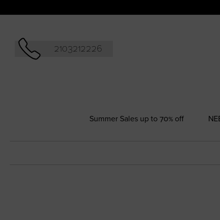
Αναζήτησ
2103212226
Summer Sales up to 70% off
NΕ