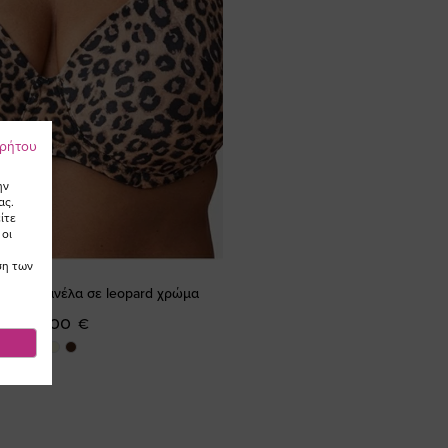
ρρήτου
ην
ας.
ίτε
 οι
ση των
ge με μπανέλα σε leopard χρώμα
38,00 €